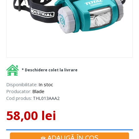
* Deschidere colet la livrare
Disponibilitate:
In stoc
Producator:
Blade
Cod produs:
THL013AAA2
58,00 lei
ADAUGĂ ÎN COŞ