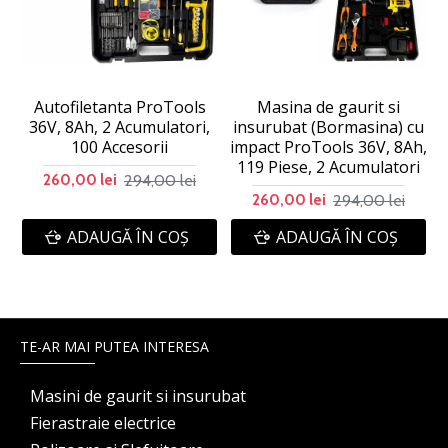
Autofiletanta ProTools
Masina de gaurit si
36V, 8Ah, 2 Acumulatori,
insurubat (Bormasina) cu
100 Accesorii
impact ProTools 36V, 8Ah,
119 Piese, 2 Acumulatori
294,00 lei
260,00 lei
294,00 lei
260,00 lei
ADAUGĂ ÎN COŞ
ADAUGĂ ÎN COŞ
TE-AR MAI PUTEA INTERESA
Masini de gaurit si insurubat
Fierastraie electrice