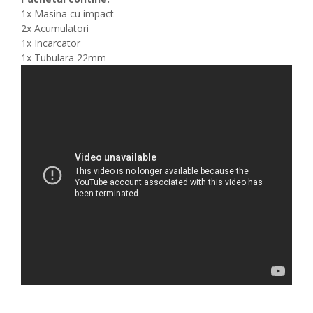
1x Masina cu impact
2x Acumulatori
1x Incarcator
1x Tubulara 22mm