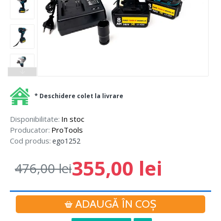
* Deschidere colet la livrare
Disponibilitate:
In stoc
Producator:
ProTools
Cod produs:
ego1252
355,00 lei
476,00 lei
ADAUGĂ ÎN COŞ