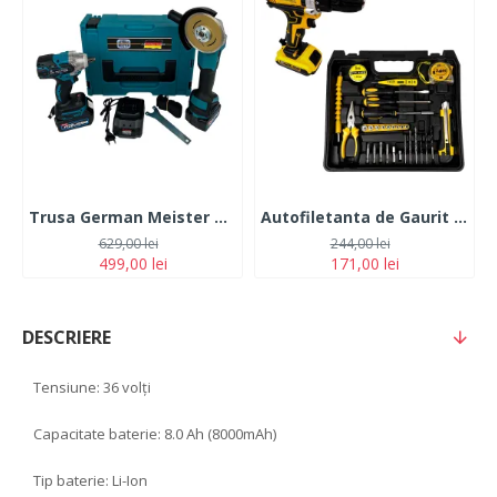
Trusa German Meister Masina cu Impact + Polizor Unghiular 128V, 6Ah, cu 2 Acumulatori
Autofiletanta de Gaurit si Insurubat German Meister 36V, 5 Ah Galbena cu 2 Acumulatori + 30 Accesorii
629,00 lei
244,00 lei
499,00 lei
171,00 lei
DESCRIERE
Tensiune: 36 volți
Capacitate baterie: 8.0 Ah (8000mAh)
Tip baterie: Li-Ion