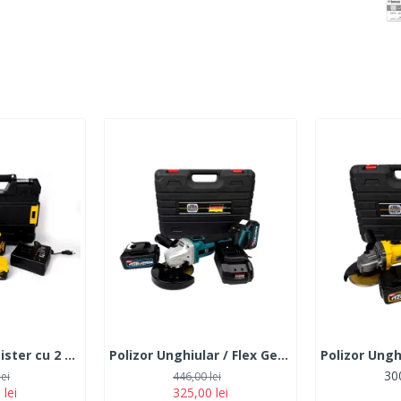
Flex German Meister cu 2 Acumulatori 36V,5Ah disc 100/115/125 mm+ cutie transport
Polizor Unghiular / Flex German Meister, 2 Acumulatori, 128V, 6Ah, Albastru
300
lei
446,00 lei
 lei
325,00 lei