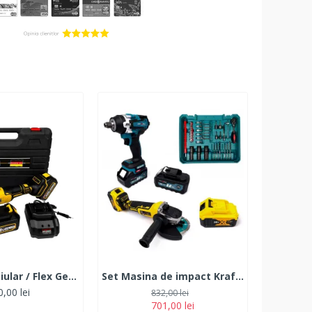
Polizor Unghiular / Flex German Meister, 2 Acumulatori, 128V, 6Ah, Galben
Set Masina de impact KraftWorld și Flex German Meister 4 Acumulatori 36v, 2 încărcătoare și 38 accesorii
,00 lei
832,00 lei
701,00 lei