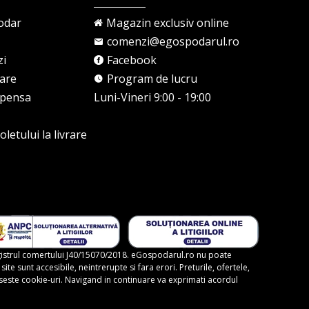
odar
Magazin exclusiv online
comenzi@egospodarul.ro
zi
Facebook
rare
Program de lucru
mpensa
Luni-Vineri 9:00 - 19:00
letului la livrare
gistrul comertului J40/15070/2018. eGospodarul.ro nu poate
te sunt accesibile, neintrerupte si fara erori. Preturile, ofertele,
foloseste cookie-uri. Navigand in continuare va exprimati acordul