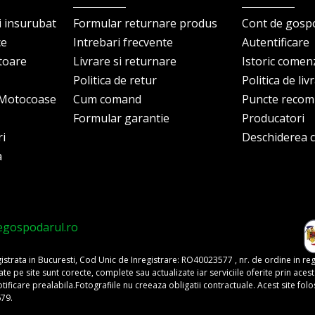
i insurubat
Formular returnare produs
Cont de gosp
ce
Intrebari frecvente
Autentificare
itoare
Livrare si returnare
Istoric comen
Politica de retur
Politica de liv
i Motocoase
Cum comand
Puncte reco
Formular garantie
Producatori
ri
Deschiderea co
a
egospodarul.ro
trata in Bucuresti, Cod Unic de Inregistrare: RO40023577 , nr. de ordine in re
pe site sunt corecte, complete sau actualizate iar serviciile oferite prin acest si
o notificare prealabila.Fotografiile nu creeaza obligatii contractuale. Acest site 
679.