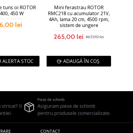
e tuns oi ROTOR
Mini ferastrau ROTOR
400, 450 W
RMC218 cu acumulator 21V,
4Ah, lama 20 cm, 4500 rpm,
6,00 lei
sistem de ungere
265,00 lei
467,00 lei
 ALERTA STOC
ADAUGĂ ÎN COŞ
Piese de schimb
stricat? Il
Asiguram piese de schimb
ntiei.
pentru produsele comercializate.
VRARE
CONTACT