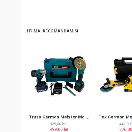
ITI MAI RECOMANDAM SI
Trusa German Meister Masina cu Impact + Polizor Unghiular 128V, 6Ah, cu 2 Acumulatori
629,00 lei
447,00 
499,00 lei
376,00