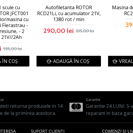
1 scule cu
Autofiletanta ROTOR
Masina d
TOR JFCT001
RCD21Li, cu acumulator 21V,
RC2
-Bormasina cu
1380 rot / min
39
 Fierastrau -
290,00 lei
resiune, - 2
335,00 lei
 21V//2Ah
i
935,00 lei
 ÎN COŞ
ADAUGĂ ÎN COŞ
VREAU
tur
Garantie
teti returna produsele in 14
Garantie 24 LUNI. S-a 
le de la primirea acestora.
reparam in baza gara
NTERESA
SUPORT CLIENTI
COMENZI SI LI