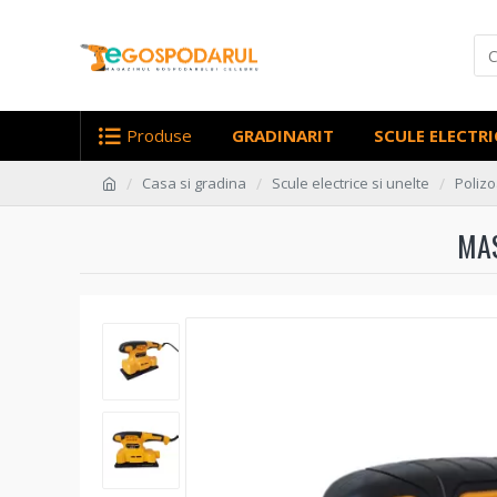
Produse
GRADINARIT
SCULE ELECTRI
Casa si gradina
Scule electrice si unelte
Polizo
MAS