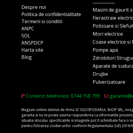
Despre noi
Masini de gaurit s
Politica de confidentialitate
Fierastraie electri
Termeni si conditii
Polizoare si Slefu
ANPC
Mori electrice
SOL
Coase electrice s
ANSPDCP
Harta site
Pompe apa
Blog
Zdrobitori Strugu
Aparate de sudur
Drujbe
Pulverizatoare
Comenzi telefonice: 0744 158 799
garantii@
Magazin online detinut de firma SC EGOSPODARUL SHOP SRL, inregis
garanta si nu isi poate asuma raspunderea ca informatiile prezentate 
situatia stocului, specificatiile si imaginile pot fi schimbate fara 
pentru folosirea cookie-urilor conform Regulamentului (UE) 2016/