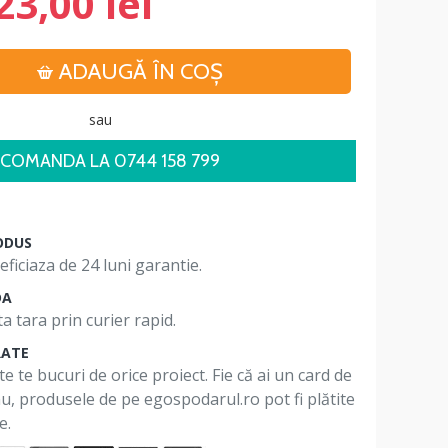
23,00 lei
ADAUGĂ ÎN COŞ
sau
COMANDA LA 0744 158 799
ODUS
ficiaza de 24 luni garantie.
DA
a tara prin curier rapid.
RATE
te te bucuri de orice proiect. Fie că ai un card de
 nu, produsele de pe egospodarul.ro pot fi plătite
e.