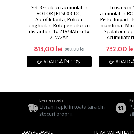
Set 3 scule cu acumulator
Trusa 5 in 
ROTOR JFTS003-DC,
acumulator RO
Autofiletanta, Polizor
Pistol Impact 
unghiular, Rotopercutor cu
mandrina -Mini
distantier, 1x 21V/4Ah si 1x
Spalator cu p
21V/2Ah
Acumulatori
813,00 lei
732,00 le
880,00 lei
ADAUGĂ ÎN COŞ
ADAUGĂ
Livrare rapida
Re
Livram rapid in toata tara din
Pu
stocuri proprii.
zi
EGOSPODARUL
TE-AR MAI PUTEA I