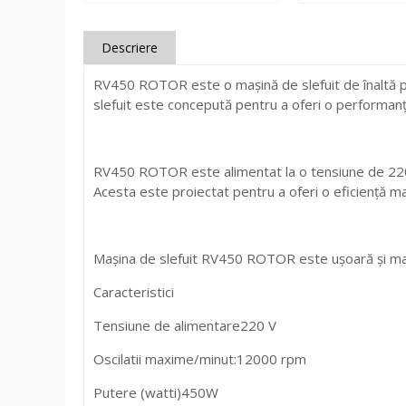
Descriere
RV450 ROTOR este o mașină de slefuit de înaltă perf
slefuit este concepută pentru a oferi o performanță
RV450 ROTOR este alimentat la o tensiune de 220V,
Acesta este proiectat pentru a oferi o eficiență max
Mașina de slefuit RV450 ROTOR este ușoară și man
Caracteristici
Tensiune de alimentare
220 V
Oscilatii maxime/minut:
12000 rpm
Putere (watti)
450W