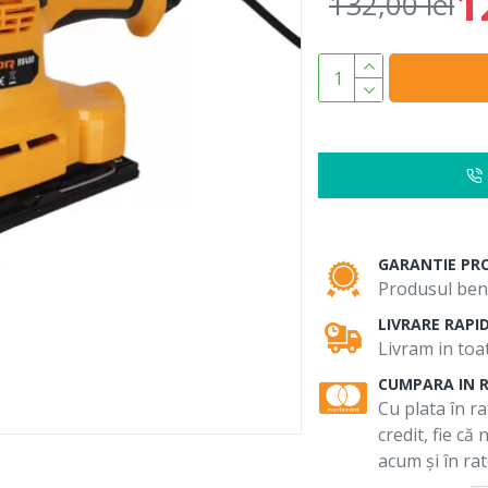
1
132,00 lei
GARANTIE PR
Produsul bene
LIVRARE RAPI
Livram in toat
CUMPARA IN 
Cu plata în ra
credit, fie că
acum și în rat