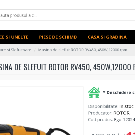
CE SI UNELTE
PIESE DE SCHIMB
CASA SI GRADINA
are si Slefuitoare
Masina de slefuit ROTOR RV450, 450W,12000 rpm
INA DE SLEFUIT ROTOR RV450, 450W,12000
* Deschidere co
Disponibilitate:
In stoc
Producator:
ROTOR
Cod produs:
Ego-12054