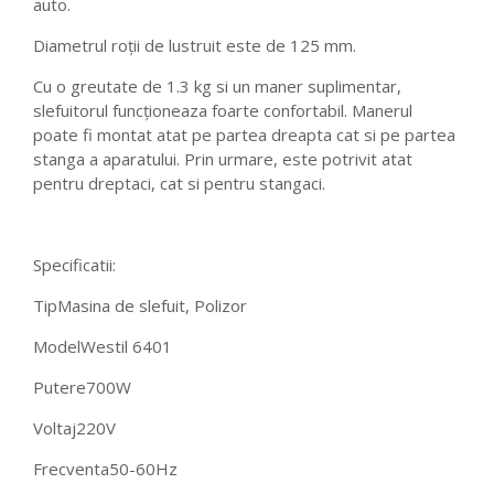
auto.
Diametrul roții de lustruit este de 125 mm.
Cu o greutate de 1.3 kg si un maner suplimentar,
slefuitorul funcționeaza foarte confortabil. Manerul
poate fi montat atat pe partea dreapta cat si pe partea
stanga a aparatului. Prin urmare, este potrivit atat
pentru dreptaci, cat si pentru stangaci.
Specificatii:
Tip
Masina de slefuit, Polizor
Model
Westil 6401
Putere
700W
Voltaj
220V
Frecventa
50-60Hz