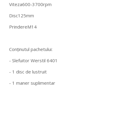
Viteza
600-3700rpm
Disc
125mm
Prindere
M14
Conținutul pachetului:
- Slefuitor Werstil 6401
- 1 disc de lustruit
- 1 maner suplimentar