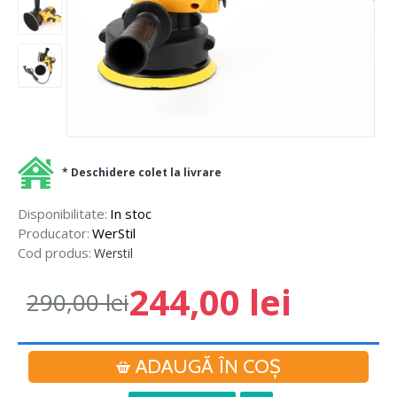
* Deschidere colet la livrare
Disponibilitate:
In stoc
Producator:
WerStil
Cod produs:
Werstil
244,00 lei
290,00 lei
ADAUGĂ ÎN COŞ