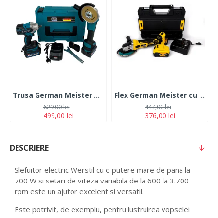
Trusa German Meister Masina cu Impact + Polizor Unghiular 128V, 6Ah, cu 2 Acumulatori
Flex German Meister cu 2 Acumulatori 36V,5Ah disc 100/115/125 mm+ cutie transport
629,00 lei
447,00 lei
499,00 lei
376,00 lei
DESCRIERE
Slefuitor electric Werstil cu o putere mare de pana la
700 W si setari de viteza variabila de la 600 la 3.700
rpm este un ajutor excelent si versatil.
Este potrivit, de exemplu, pentru lustruirea vopselei