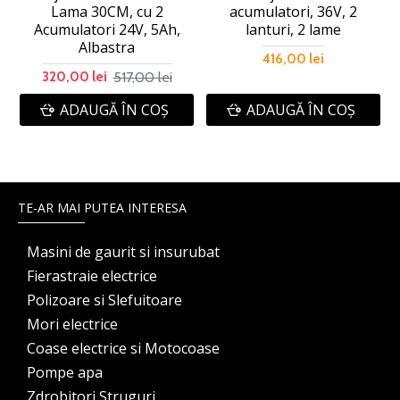
Lama 30CM, cu 2
acumulatori, 36V, 2
Acumulatori 24V, 5Ah,
lanturi, 2 lame
Albastra
416,00 lei
517,00 lei
320,00 lei
ADAUGĂ ÎN COŞ
ADAUGĂ ÎN COŞ
TE-AR MAI PUTEA INTERESA
Masini de gaurit si insurubat
Fierastraie electrice
Polizoare si Slefuitoare
Mori electrice
Coase electrice si Motocoase
Pompe apa
Zdrobitori Struguri