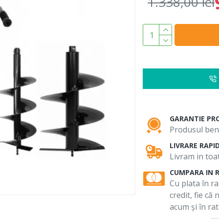
1.338,00 lei
GARANTIE PR
Produsul bene
LIVRARE RAPI
Livram in toat
CUMPARA IN 
Cu plata în ra
credit, fie că
acum și în rat