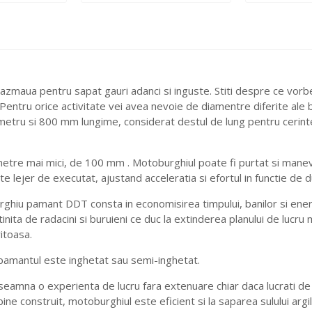
aua pentru sapat gauri adanci si inguste. Stiti despre ce vorbesc.
a. Pentru orice activitate vei avea nevoie de diamentre diferite ale
ru si 800 mm lungime, considerat destul de lung pentru cerintel
iametre mai mici, de 100 mm . Motoburghiul poate fi purtat si mane
 lejer de executat, ajustand acceleratia si efortul in functie de dur
ghiu pamant DDT consta in economisirea timpului, banilor si energi
tinita de radacini si buruieni ce duc la extinderea planului de lucr
itoasa.
 pamantul este inghetat sau semi-inghetat.
inseamna o experienta de lucru fara extenuare chiar daca lucrati de
bine construit, motoburghiul este eficient si la saparea sulului argilo