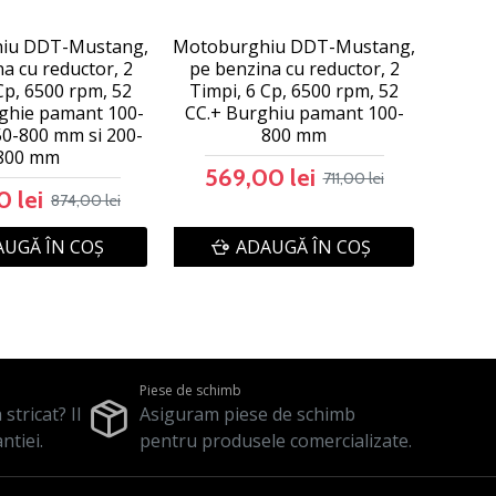
iu DDT-Mustang,
Motoburghiu DDT-Mustang,
a cu reductor, 2
pe benzina cu reductor, 2
Cp, 6500 rpm, 52
Timpi, 6 Cp, 6500 rpm, 52
rghie pamant 100-
CC.+ Burghiu pamant 100-
0-800 mm si 200-
800 mm
800 mm
569,00 lei
711,00 lei
 lei
874,00 lei
UGĂ ÎN COŞ
ADAUGĂ ÎN COŞ
Piese de schimb
stricat? Il
Asiguram piese de schimb
ntiei.
pentru produsele comercializate.