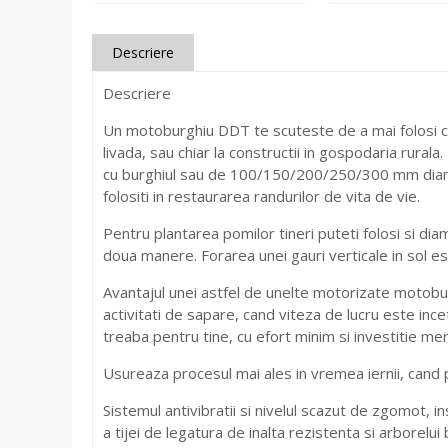
Descriere
Descriere
Un motoburghiu DDT te scuteste de a mai folosi cazm
livada, sau chiar la constructii in gospodaria rural
cu burghiul sau de 100/150/200/250/300 mm diamet
folositi in restaurarea randurilor de vita de vie.
Pentru plantarea pomilor tineri puteti folosi si d
doua manere. Forarea unei gauri verticale in sol este
Avantajul unei astfel de unelte motorizate motobur
activitati de sapare, cand viteza de lucru este ince
treaba pentru tine, cu efort minim si investitie mer
Usureaza procesul mai ales in vremea iernii, cand
Sistemul antivibratii si nivelul scazut de zgomot, 
a tijei de legatura de inalta rezistenta si arborelui 