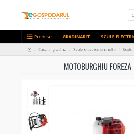
Produse
GRADINARIT
SCULE ELECTRI
Casa si gradina
Scule electrice si unelte
Scule 
MOTOBURGHIU FOREZA 