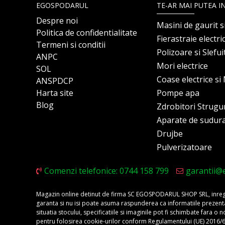
EGOSPODARUL
TE-AR MAI PUTEA I
Despre noi
Masini de gaurit s
Politica de confidentialitate
Fierastraie electri
Termeni si conditii
Polizoare si Slefu
ANPC
Mori electrice
SOL
Coase electrice s
ANSPDCP
Harta site
Pompe apa
Blog
Zdrobitori Strugu
Aparate de sudur
Drujbe
Pulverizatoare
Comenzi telefonice: 0744 158 799
garantii@
Magazin online detinut de firma SC EGOSPODARUL SHOP SRL, inregis
garanta si nu isi poate asuma raspunderea ca informatiile prezentate 
situatia stocului, specificatiile si imaginile pot fi schimbate fara 
pentru folosirea cookie-urilor conform Regulamentului (UE) 2016/