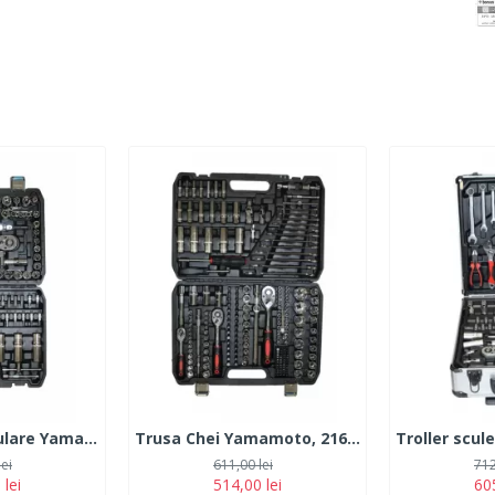
Trusa Chei Tubulare Yamamoto, 108 piese
Trusa Chei Yamamoto, 216 piese
lei
611,00 lei
712
 lei
514,00 lei
605