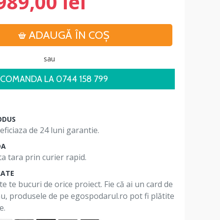
989,00 lei
ADAUGĂ ÎN COŞ
sau
COMANDA LA 0744 158 799
ODUS
ficiaza de 24 luni garantie.
DA
a tara prin curier rapid.
RATE
te te bucuri de orice proiect. Fie că ai un card de
 nu, produsele de pe egospodarul.ro pot fi plătite
e.