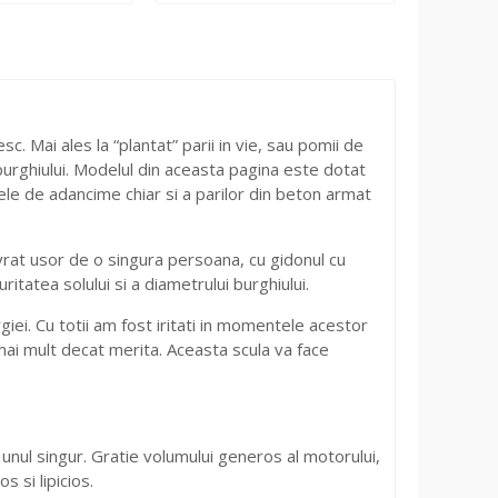
 Mai ales la “plantat” parii in vie, sau pomii de
 burghiului. Modelul din aceasta pagina este dotat
e de adancime chiar si a parilor din beton armat
vrat usor de o singura persoana, cu gidonul cu
itatea solului si a diametrului burghiului.
ei. Cu totii am fost iritati in momentele acestor
u mai mult decat merita. Aceasta scula va face
 unul singur. Gratie volumului generos al motorului,
s si lipicios.