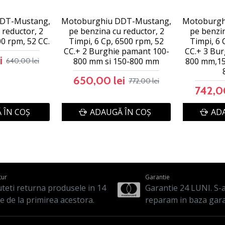
DT-Mustang,
Motoburghiu DDT-Mustang,
Motoburgh
 reductor, 2
pe benzina cu reductor, 2
pe benzin
00 rpm, 52 CC.
Timpi, 6 Cp, 6500 rpm, 52
Timpi, 6 
CC.+ 2 Burghie pamant 100-
CC.+ 3 Bu
i
800 mm si 150-800 mm
800 mm,15
640,00 lei
650,00 lei
772,00 lei
742,00
 ÎN COŞ
ADAUGĂ ÎN COŞ
ADA
tur
Garantie
teti returna produsele in 14
Garantie 24 LUNI. S-a 
le de la primirea acestora.
reparam in baza gara