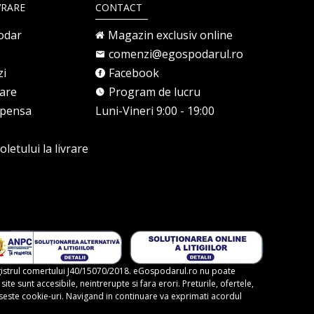
VRARE
CONTACT
odar
Magazin exclusiv online
comenzi@egospodarul.ro
zi
Facebook
rare
Program de lucru
mpensa
Luni-Vineri 9:00 - 19:00
letului la livrare
gistrul comertului J40/15070/2018. eGospodarul.ro nu poate
te sunt accesibile, neintrerupte si fara erori. Preturile, ofertele,
foloseste cookie-uri. Navigand in continuare va exprimati acordul