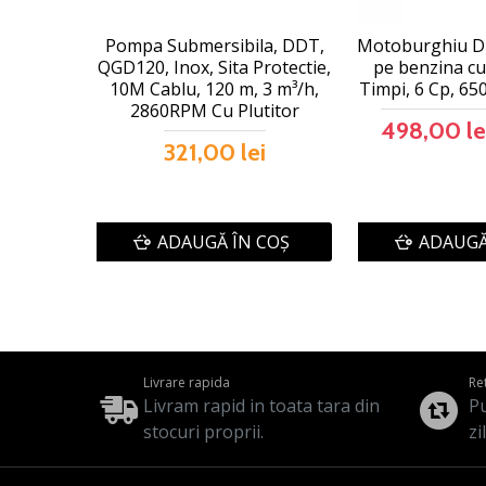
Pompa Submersibila, DDT,
Motoburghiu D
QGD120, Inox, Sita Protectie,
pe benzina cu
10M Cablu, 120 m, 3 m³/h,
Timpi, 6 Cp, 65
2860RPM Cu Plutitor
498,00 le
321,00 lei
ADAUGĂ ÎN COŞ
ADAUGĂ
Livrare rapida
Re
Livram rapid in toata tara din
Pu
stocuri proprii.
zi