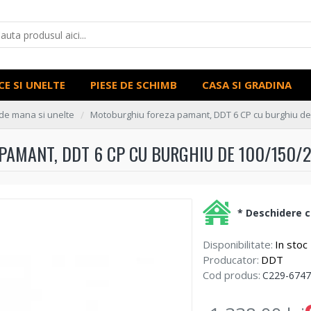
CE SI UNELTE
PIESE DE SCHIMB
CASA SI GRADINA
de mana si unelte
Motoburghiu foreza pamant, DDT 6 CP cu burghiu de
PAMANT, DDT 6 CP CU BURGHIU DE 100/150/
* Deschidere co
Disponibilitate:
In stoc
Producator:
DDT
Cod produs:
C229-6747