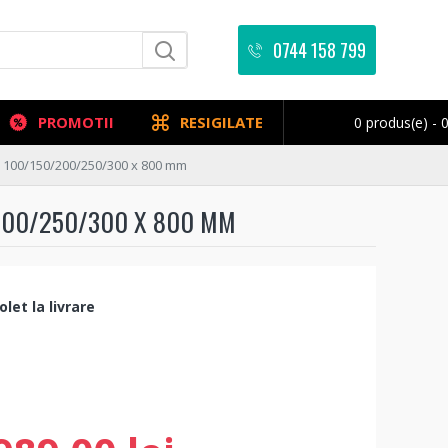
0744 158 799
PROMOTII
RESIGILATE
0 produs(e) - 0
 100/150/200/250/300 x 800 mm
200/250/300 X 800 MM
let la livrare