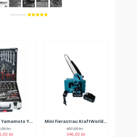
Troller scule Yamamoto YM-399, 399 Piese
Mini Fierastrau KraftWorld GXT cu 2 Acumulatori, 38V, 10Ah, Lama 18 CM
,00 lei
407,00 lei
,00 lei
346,00 lei