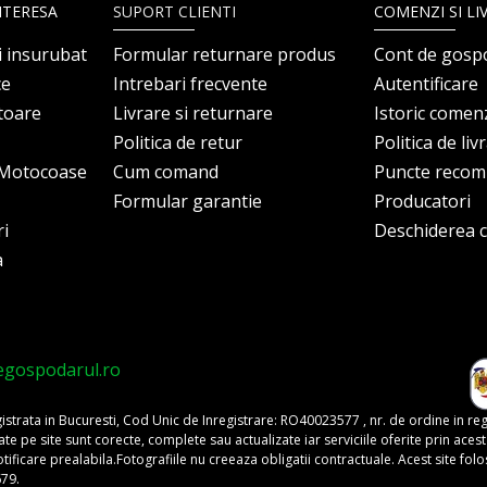
NTERESA
SUPORT CLIENTI
COMENZI SI LI
i insurubat
Formular returnare produs
Cont de gosp
ce
Intrebari frecvente
Autentificare
itoare
Livrare si returnare
Istoric comen
Politica de retur
Politica de liv
i Motocoase
Cum comand
Puncte reco
Formular garantie
Producatori
ri
Deschiderea co
a
egospodarul.ro
trata in Bucuresti, Cod Unic de Inregistrare: RO40023577 , nr. de ordine in re
pe site sunt corecte, complete sau actualizate iar serviciile oferite prin acest si
o notificare prealabila.Fotografiile nu creeaza obligatii contractuale. Acest site 
679.