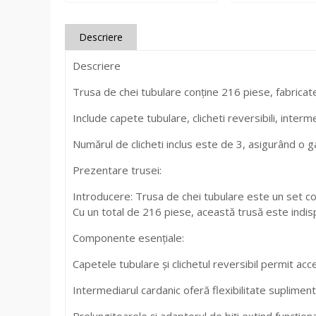
Descriere
Descriere
Trusa de chei tubulare conține 216 piese, fabricate
Include capete tubulare, clicheti reversibili, interme
Numărul de clicheti inclus este de 3, asigurând o ga
Prezentare trusei:
Introducere: Trusa de chei tubulare este un set compl
Cu un total de 216 piese, această trusă este indispen
Componente esențiale:
Capetele tubulare și clichetul reversibil permit acces
Intermediarul cardanic oferă flexibilitate supliment
Prelungitoarele și adaptorul de biți extind funcționa