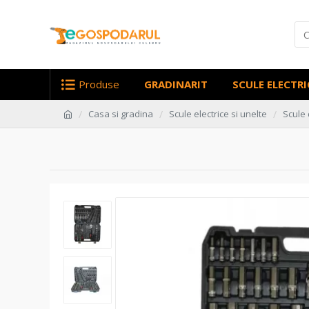
Produse
GRADINARIT
SCULE ELECTRI
Casa si gradina
Scule electrice si unelte
Scule 