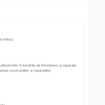
hei imbus.
zatorilor în lucrările de întreținere și reparații.
ul construcțiilor și reparațiilor.
ile.