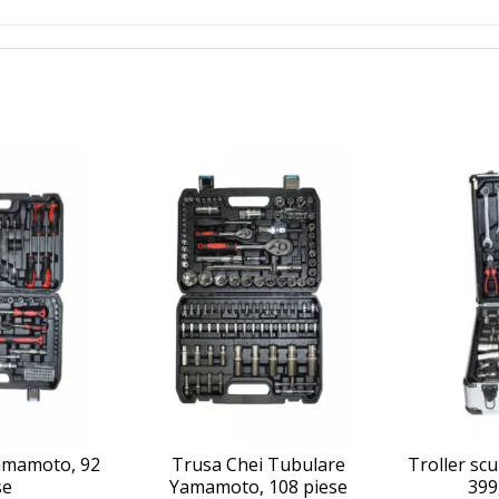
amamoto, 92
Trusa Chei Tubulare
Troller sc
se
Yamamoto, 108 piese
399