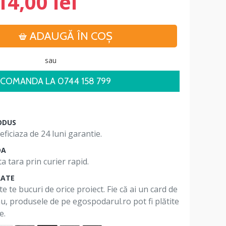
14,00 lei
ADAUGĂ ÎN COŞ
sau
COMANDA LA 0744 158 799
ODUS
ficiaza de 24 luni garantie.
DA
a tara prin curier rapid.
RATE
te te bucuri de orice proiect. Fie că ai un card de
 nu, produsele de pe egospodarul.ro pot fi plătite
e.