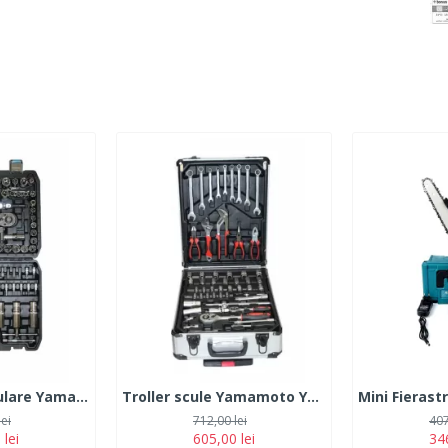
Trusa Chei Tubulare Yamamoto, 108 piese
Troller scule Yamamoto YM-399, 399 Piese
lei
712,00 lei
407
 lei
605,00 lei
346