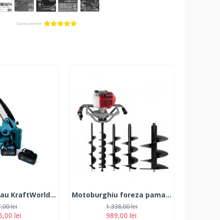
Mini Fierastrau KraftWorld GXT cu 2 Acumulatori, 38V, 10Ah, Lama 18 CM
Motoburghiu foreza pamant, DDT 6 CP cu burghiu de 100/150/200/250/300 x 800 mm
,00 lei
1.338,00 lei
,00 lei
989,00 lei