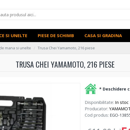
CE SI UNELTE
PIESE DE SCHIMB
CASA SI GRADINA
de mana si unelte
Trusa Chei Yamamoto, 216 piese
TRUSA CHEI YAMAMOTO, 216 PIESE
* Deschidere co
Disponibilitate:
In stoc
Producator:
YAMAMO
Cod produs:
EGO-1385