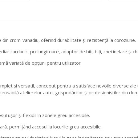
 din crom-vanadiu, oferind durabilitate și rezistență la coroziune.
diar cardanic, prelungitoare, adaptor de biți, biți, chei inelare și c
mă variată de opțiuni pentru utilizator.
et și versatil, conceput pentru a satisface nevoile diverse ale utili
sabilă atelierelor auto, gospodăriilor și profesioniștilor din domeni
ul ușor și flexibil în zonele greu accesibile.
ară, permițând accesul la locurile greu accesibile.
litatea trusei, facilitând lucrul în zone îndepărtate sau greu accesib