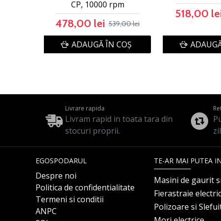
CP, 10000 rpm
518,00 le
478,00 lei
539,00 lei
ADAUGĂ ÎN COŞ
ADAUGĂ
Livrare rapida
Re
Livram rapid in toata tara din
Pu
stocuri proprii.
zi
EGOSPODARUL
TE-AR MAI PUTEA I
Despre noi
Masini de gaurit s
Politica de confidentialitate
Fierastraie electri
Termeni si conditii
Polizoare si Slefu
ANPC
Mori electrice