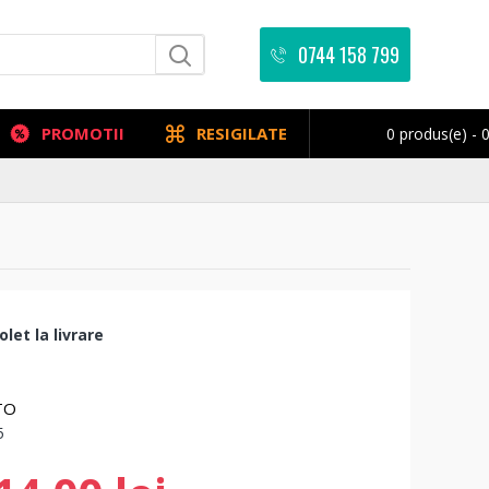
0744 158 799
PROMOTII
RESIGILATE
0 produs(e) - 0
let la livrare
TO
5