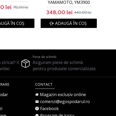
YAMAMOTO, YM3900
0 lei
712,00 lei
348,00 lei
440,00 lei
UGĂ ÎN COŞ
ADAUGĂ ÎN COŞ
Piese de schimb
stricat? Il
Asiguram piese de schimb
ntiei.
pentru produsele comercializate.
VRARE
CONTACT
odar
Magazin exclusiv online
comenzi@egospodarul.ro
zi
Facebook
rare
Program de lucru