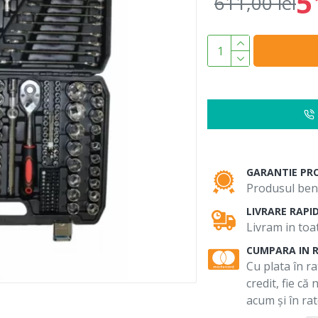
5
611,00 lei
GARANTIE PR
Produsul bene
LIVRARE RAPI
Livram in toat
CUMPARA IN 
Cu plata în ra
credit, fie că
acum și în rat