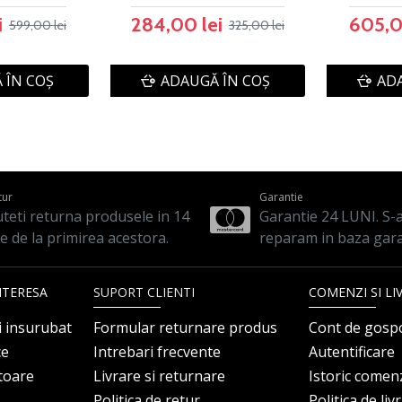
i
284,00 lei
605,0
599,00 lei
325,00 lei
 ÎN COŞ
ADAUGĂ ÎN COŞ
ADA
tur
Garantie
teti returna produsele in 14
Garantie 24 LUNI. S-a 
le de la primirea acestora.
reparam in baza gara
NTERESA
SUPORT CLIENTI
COMENZI SI LI
i insurubat
Formular returnare produs
Cont de gosp
ce
Intrebari frecvente
Autentificare
itoare
Livrare si returnare
Istoric comen
Politica de retur
Politica de liv