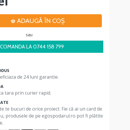
ei
ADAUGĂ ÎN COŞ
sau
COMANDA LA 0744 158 799
ODUS
ficiaza de 24 luni garantie.
DA
a tara prin curier rapid.
RATE
te te bucuri de orice proiect. Fie că ai un card de
 nu, produsele de pe egospodarul.ro pot fi plătite
e.