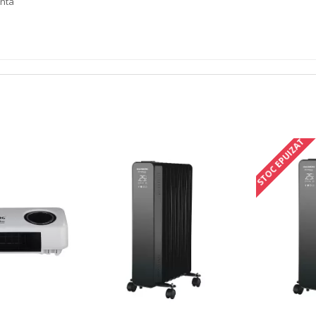
enta
STOC EPUIZAT