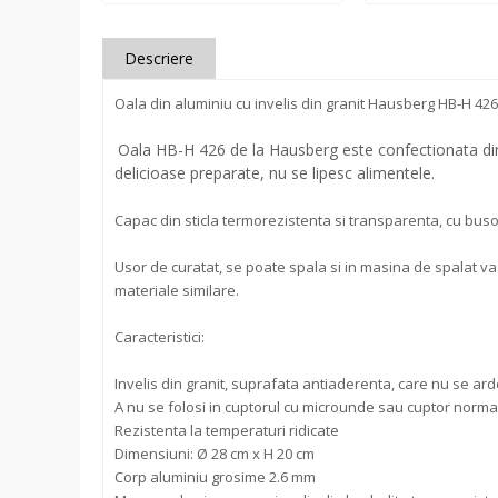
Descriere
Oala din aluminiu cu invelis din granit Hausberg HB-H 426,
Oala HB-H 426 de la Hausberg este confectionata din a
delicioase preparate, nu se lipesc alimentele.
Capac din sticla termorezistenta si transparenta, cu buson
Usor de curatat, se poate spala si in masina de spalat va
materiale similare.
Caracteristici:
Invelis din granit, suprafata antiaderenta, care nu se ar
A nu se folosi in cuptorul cu microunde sau cuptor norma
Rezistenta la temperaturi ridicate
Dimensiuni: Ø 28 cm x H 20 cm
Corp aluminiu grosime 2.6 mm