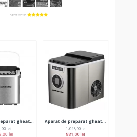
Aparat de preparat gheata HAUSBERG , capacitate vas apa 1.2 litri, productie cuburi gheata 12-15 kg / 24 ore, capacitate de stocare 0.6 kg, 9 cuburi/6-9 min, argintiu
Aparat de preparat gheata HAUSBERG, capacitate vas apa 2.2 litri, productie cuburi gheata 12 kg / 24 ore, capacitate de stocare 0.8 kg, posibilitate selectare dimensiune cuburi, argintiu
,00 lei
1.048,00 lei
,00 lei
881,00 lei