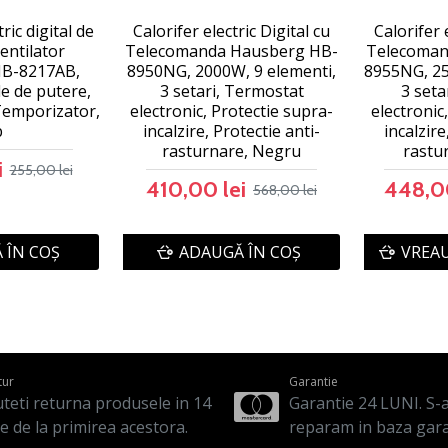
ric digital de
Calorifer electric Digital cu
Calorifer 
entilator
Telecomanda Hausberg HB-
Telecoman
B-8217AB,
8950NG, 2000W, 9 elementi,
8955NG, 25
e de putere,
3 setari, Termostat
3 seta
emporizator,
electronic, Protectie supra-
electronic
b
incalzire, Protectie anti-
incalzire
rasturnare, Negru
rastu
i
255,00 lei
410,00 lei
448,00
568,00 lei
 ÎN COŞ
ADAUGĂ ÎN COŞ
VREAU
tur
Garantie
teti returna produsele in 14
Garantie 24 LUNI. S-a 
le de la primirea acestora.
reparam in baza gara