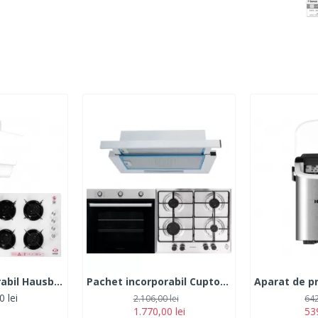
Pachet incorporabil Hausberg HB-8053AB, Electric, Putere 2225 W, 71 l, 6 Functii, Ventilatie, Timer, Clasa A, Plita HB-563AB, Gaz, 4 arzatoare, Hota decorativa HB-2285AB, 60 cm, Filtru aluminiu, Alb
Pachet incorporabil Cuptor electric Hausberg HB-8053IN, Clasa A, 71L, 2225W, Negru/Inox, Plita Incorporabila HB-555, 4 arzatoare, Gaz, Inox, Hota incorporabila telescopica HB-1280, Putere de absorbtie 280 m3/h, 1 motor, 60 cm, Alb
0 lei
2.106,00 lei
642
1.770,00 lei
539