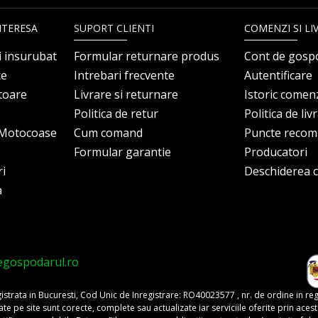
NTERESA
SUPORT CLIENTI
COMENZI SI LI
i insurubat
Formular returnare produs
Cont de gosp
ce
Intrebari frecvente
Autentificare
itoare
Livrare si returnare
Istoric comen
Politica de retur
Politica de liv
i Motocoase
Cum comand
Puncte reco
Formular garantie
Producatori
ri
Deschiderea co
a
egospodarul.ro
trata in Bucuresti, Cod Unic de Inregistrare: RO40023577 , nr. de ordine in re
pe site sunt corecte, complete sau actualizate iar serviciile oferite prin acest si