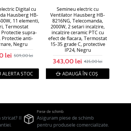
electric Digital cu
Semineu electric cu
da Hausberg HB-
Ventilator Hausberg HB-
00W, 11 elementi,
8216NG, Telecomanda,
ri, Termostat
2000W, 2 setari incalzire,
, Protectie supra-
incalzire ceramic PTC cu
, Protectie anti-
efect de flacara, Termostat
rnare, Negru
15-35 grade C, protective
IP24, Negru
 lei
509,00 lei
343,00 lei
425,00 lei
 ALERTA STOC
ADAUGĂ ÎN COŞ
Piese de schimb
stricat? Il
Asiguram piese de schimb
ntiei.
pentru produsele comercializate.