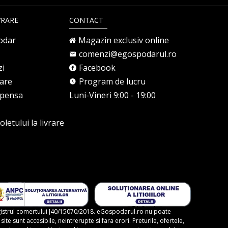
VRARE
CONTACT
odar
Magazin exclusiv online
comenzi@egospodarul.ro
zi
Facebook
rare
Program de lucru
mpensa
Luni-Vineri 9:00 - 19:00
letului la livrare
gistrul comertului J40/15070/2018. eGospodarul.ro nu poate
te sunt accesibile, neintrerupte si fara erori. Preturile, ofertele,