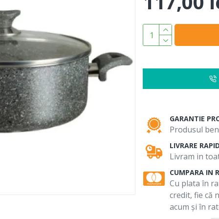
117,00 l
GARANTIE PR
Produsul bene
LIVRARE RAPI
Livram in toat
CUMPARA IN 
Cu plata în ra
credit, fie că
acum și în rat