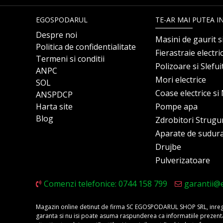
EGOSPODARUL
TE-AR MAI PUTEA I
Despre noi
Masini de gaurit s
Politica de confidentialitate
Fierastraie electri
Termeni si conditii
Polizoare si Slefu
ANPC
Mori electrice
SOL
Coase electrice s
ANSPDCP
Harta site
Pompe apa
Blog
Zdrobitori Strugu
Aparate de sudur
Drujbe
Pulverizatoare
Comenzi telefonice: 0744 158 799
garantii@
Magazin online detinut de firma SC EGOSPODARUL SHOP SRL, inregis
garanta si nu isi poate asuma raspunderea ca informatiile prezentate 