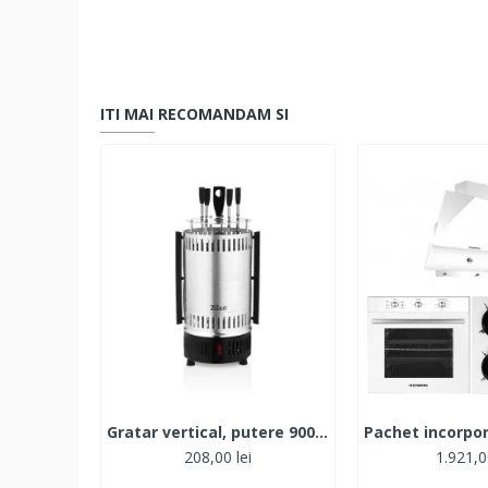
ITI MAI RECOMANDAM SI
Gratar vertical, putere 900W, rotatie automata, 5 bete pentru frigarui, argintiu / ZLN 5565
208,00 lei
1.921,0