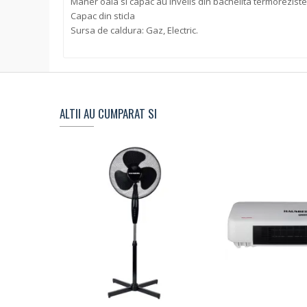
Maner oala si capac au invelis din bachelita termorezist
Capac din sticla
Sursa de caldura: Gaz, Electric.
ALTII AU CUMPARAT SI