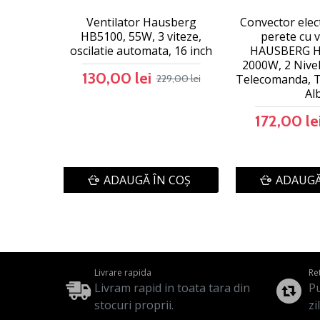
Ventilator Hausberg
Convector elect
HB5100, 55W, 3 viteze,
perete cu v
oscilatie automata, 16 inch
HAUSBERG H
2000W, 2 Nivel
130,00 lei
Telecomanda, T
229,00 lei
Al
172,00 le
ADAUGĂ ÎN COŞ
ADAUGĂ
Livrare rapida
Re
Livram rapid in toata tara din
Pu
stocuri proprii.
zi