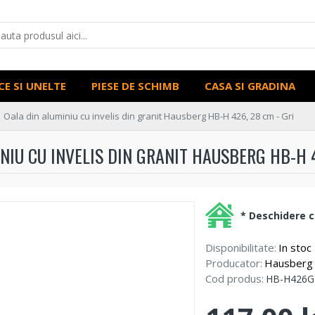
CE SI UNELTE
PIESE DE SCHIMB
CASA SI GRADINA
Oala din aluminiu cu invelis din granit Hausberg HB-H 426, 28 cm - Gri
NIU CU INVELIS DIN GRANIT HAUSBERG HB-H 4
* Deschidere co
Disponibilitate:
In stoc
Producator:
Hausberg
Cod produs:
HB-H426G