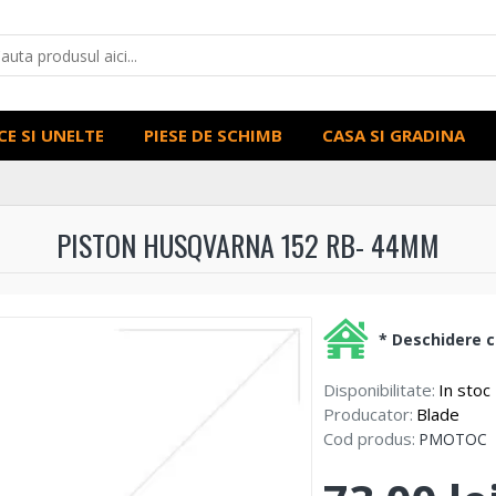
CE SI UNELTE
PIESE DE SCHIMB
CASA SI GRADINA
PISTON HUSQVARNA 152 RB- 44MM
* Deschidere co
Disponibilitate:
In stoc
Producator:
Blade
Cod produs:
PMOTOC