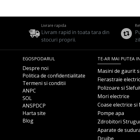
Livrare rapida
Re
Livram rapid in toata tara din
Pu
stocuri proprii.
zi
EGOSPODARUL
TE-AR MAI PUTEA I
Despre noi
Masini de gaurit s
Politica de confidentialitate
Fierastraie electri
Termeni si conditii
Polizoare si Slefu
ANPC
Mori electrice
SOL
Coase electrice s
ANSPDCP
Harta site
Pompe apa
Blog
Zdrobitori Strugu
Aparate de sudur
Drujbe