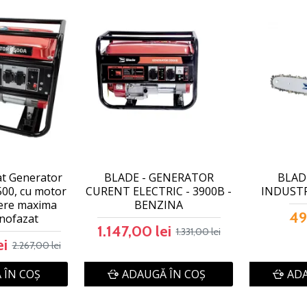
at Generator
BLADE - GENERATOR
BLADE
500, cu motor
CURENT ELECTRIC - 3900B -
INDUSTRI
tere maxima
BENZINA
49
nofazat
1.147,00 lei
1.331,00 lei
ei
2.267,00 lei
 ÎN COŞ
ADAUGĂ ÎN COŞ
ADA