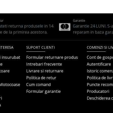
tur
Garantie
teti returna produsele in 14
Garantie 24 LUNI. S-a 
le de la primirea acestora.
reparam in baza gara
NTERESA
SUPORT CLIENTI
COMENZI SI LI
i insurubat
Formular returnare produs
Cont de gosp
ce
Intrebari frecvente
Autentificare
itoare
Livrare si returnare
Istoric comen
Politica de retur
Politica de liv
i Motocoase
Cum comand
Puncte reco
Formular garantie
Producatori
ri
Deschiderea co
a