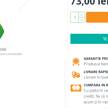
73,00 le
GARANTIE PR
Produsul bene
LIVRARE RAPI
Livram in toat
CUMPARA IN 
Cu plata în ra
credit, fie că
acum și în rat