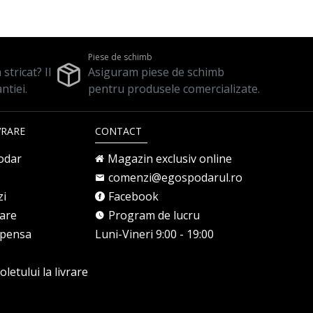
Piese de schimb
stricat? Il
Asiguram piese de schimb
ntiei.
pentru produsele comercializate.
VRARE
CONTACT
odar
Magazin exclusiv online
comenzi@egospodarul.ro
zi
Facebook
rare
Program de lucru
mpensa
Luni-Vineri 9:00 - 19:00
letului la livrare