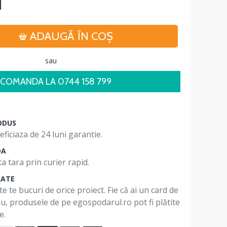
i
ADAUGĂ ÎN COŞ
sau
COMANDA LA 0744 158 799
ODUS
ficiaza de 24 luni garantie.
DA
a tara prin curier rapid.
RATE
te te bucuri de orice proiect. Fie că ai un card de
 nu, produsele de pe egospodarul.ro pot fi plătite
e.