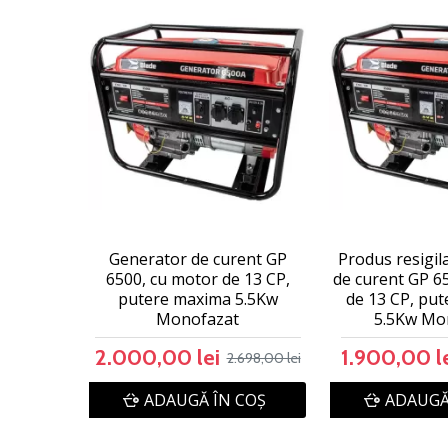
Generator de curent GP
Produs resigil
6500, cu motor de 13 CP,
de curent GP 6
putere maxima 5.5Kw
de 13 CP, pu
Monofazat
5.5Kw Mo
2.000,00 lei
1.900,00 l
2.698,00 lei
ADAUGĂ ÎN COŞ
ADAUGĂ