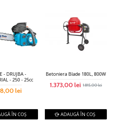
 - DRUJBA -
Betoniera Blade 180L, 800W
AL - 250 - 25cc
1.373,00 lei
1.815,00 lei
8,00 lei
UGĂ ÎN COŞ
ADAUGĂ ÎN COŞ