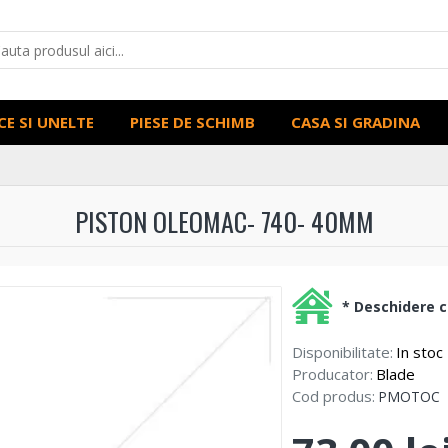
CE SI UNELTE
PIESE DE SCHIMB
CASA SI GRADINA
PISTON OLEOMAC- 740- 40MM
* Deschidere co
Disponibilitate:
In stoc
Producator:
Blade
Cod produs:
PMOTOC