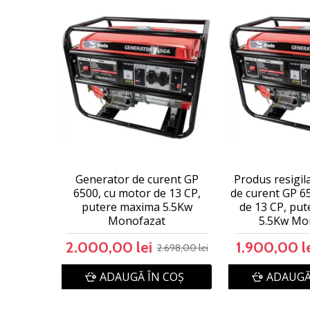
Generator de curent GP
Produs resigil
6500, cu motor de 13 CP,
de curent GP 6
putere maxima 5.5Kw
de 13 CP, pu
Monofazat
5.5Kw Mo
2.000,00 lei
1.900,00 l
2.698,00 lei
ADAUGĂ ÎN COŞ
ADAUGĂ