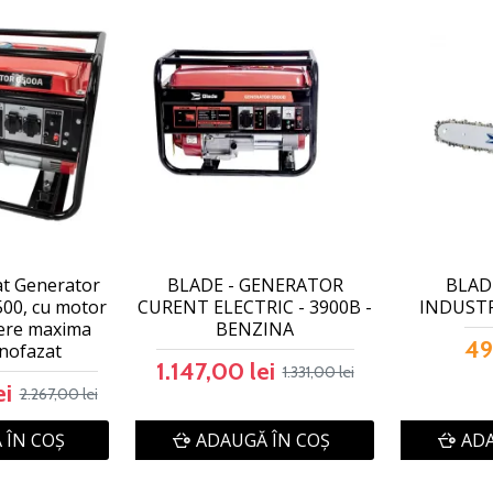
at Generator
BLADE - GENERATOR
BLADE
500, cu motor
CURENT ELECTRIC - 3900B -
INDUSTRI
tere maxima
BENZINA
49
nofazat
1.147,00 lei
1.331,00 lei
ei
2.267,00 lei
 ÎN COŞ
ADAUGĂ ÎN COŞ
ADA