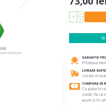
73,00 le
GARANTIE PR
Produsul bene
LIVRARE RAPI
Livram in toat
CUMPARA IN 
Cu plata în ra
credit, fie că
acum și în rat