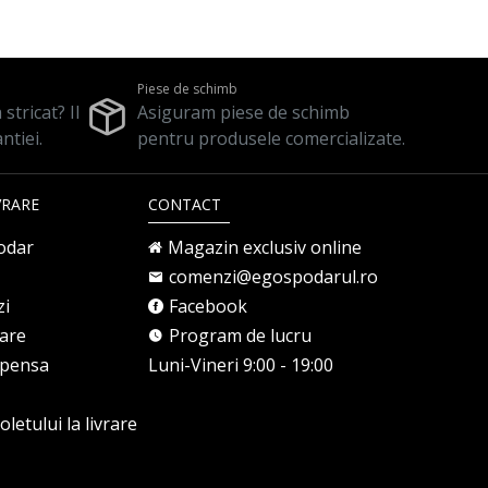
Piese de schimb
stricat? Il
Asiguram piese de schimb
ntiei.
pentru produsele comercializate.
VRARE
CONTACT
odar
Magazin exclusiv online
comenzi@egospodarul.ro
zi
Facebook
rare
Program de lucru
mpensa
Luni-Vineri 9:00 - 19:00
letului la livrare