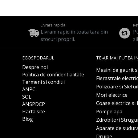
Livrare rapida
Re
Livram rapid in toata tara din
Pu
stocuri proprii.
zi
EGOSPODARUL
TE-AR MAI PUTEA I
Despre noi
Masini de gaurit s
Politica de confidentialitate
Fierastraie electri
Termeni si conditii
Polizoare si Slefu
ANPC
Mori electrice
SOL
Coase electrice s
ANSPDCP
Harta site
Pompe apa
Blog
Zdrobitori Strugu
Aparate de sudur
Drujbe