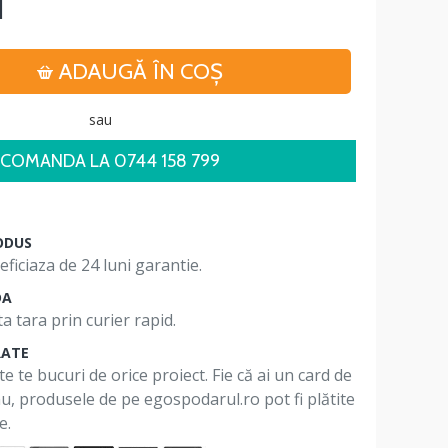
i
ADAUGĂ ÎN COŞ
sau
COMANDA LA 0744 158 799
ODUS
ficiaza de 24 luni garantie.
DA
a tara prin curier rapid.
RATE
te te bucuri de orice proiect. Fie că ai un card de
 nu, produsele de pe egospodarul.ro pot fi plătite
e.