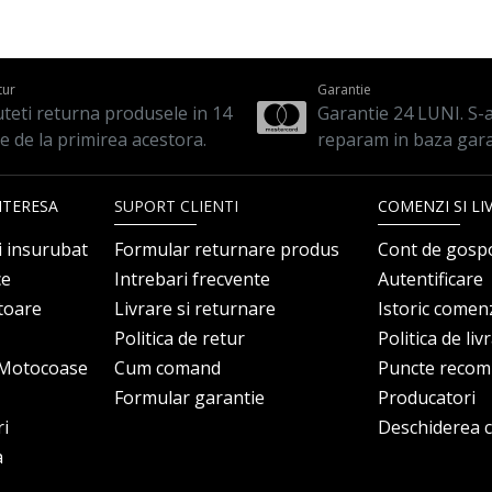
tur
Garantie
teti returna produsele in 14
Garantie 24 LUNI. S-a 
le de la primirea acestora.
reparam in baza gara
NTERESA
SUPORT CLIENTI
COMENZI SI LI
i insurubat
Formular returnare produs
Cont de gosp
ce
Intrebari frecvente
Autentificare
itoare
Livrare si returnare
Istoric comen
Politica de retur
Politica de liv
i Motocoase
Cum comand
Puncte reco
Formular garantie
Producatori
ri
Deschiderea co
a