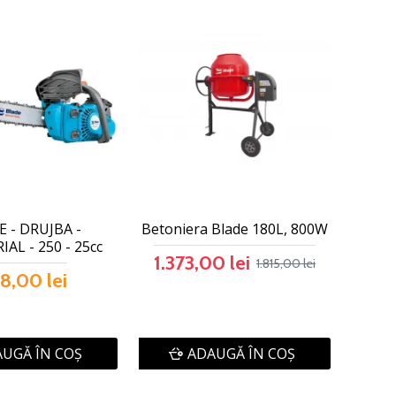
 - DRUJBA -
Betoniera Blade 180L, 800W
AL - 250 - 25cc
1.373,00 lei
1.815,00 lei
8,00 lei
UGĂ ÎN COŞ
ADAUGĂ ÎN COŞ