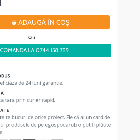
i
ADAUGĂ ÎN COŞ
sau
COMANDA LA 0744 158 799
ODUS
ficiaza de 24 luni garantie.
DA
a tara prin curier rapid.
RATE
te te bucuri de orice proiect. Fie că ai un card de
 nu, produsele de pe egospodarul.ro pot fi plătite
e.