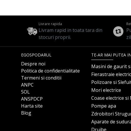
Livrare rapida
Re
Livram rapid in toata tara din
Pu
stocuri proprii.
zi
EGOSPODARUL
TE-AR MAI PUTEA I
Despre noi
Masini de gaurit s
Politica de confidentialitate
Fierastraie electri
Termeni si conditii
Polizoare si Slefu
ANPC
Mori electrice
SOL
Coase electrice s
ANSPDCP
Harta site
Pompe apa
Blog
Zdrobitori Strugu
Aparate de sudur
Drujbe