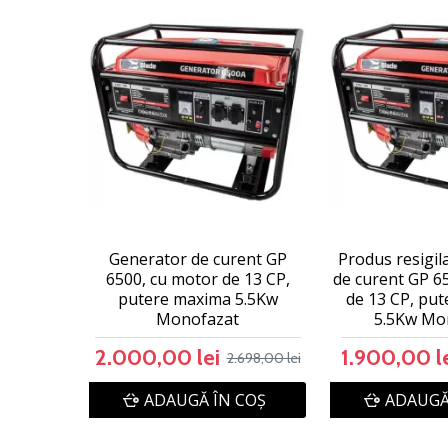
Generator de curent GP
Produs resigil
6500, cu motor de 13 CP,
de curent GP 6
putere maxima 5.5Kw
de 13 CP, pu
Monofazat
5.5Kw Mo
2.000,00 lei
1.900,00 l
2.698,00 lei
ADAUGĂ ÎN COŞ
ADAUGĂ