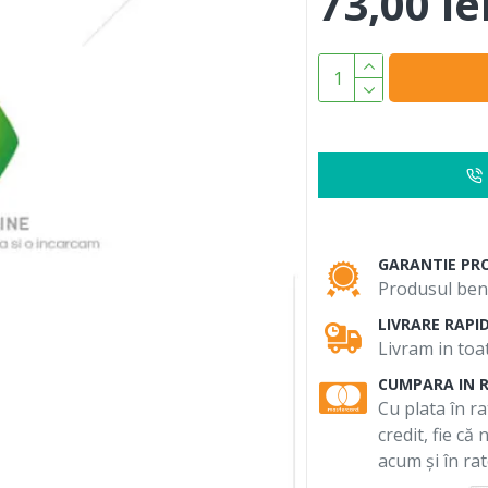
73,00 le
GARANTIE PR
Produsul bene
LIVRARE RAPI
Livram in toat
CUMPARA IN 
Cu plata în ra
credit, fie că
acum și în rat