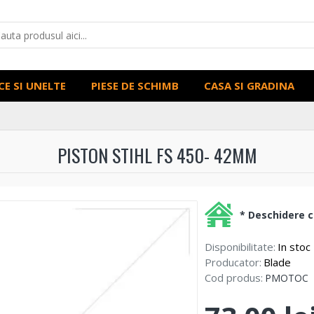
CE SI UNELTE
PIESE DE SCHIMB
CASA SI GRADINA
PISTON STIHL FS 450- 42MM
* Deschidere co
Disponibilitate:
In stoc
Producator:
Blade
Cod produs:
PMOTOC