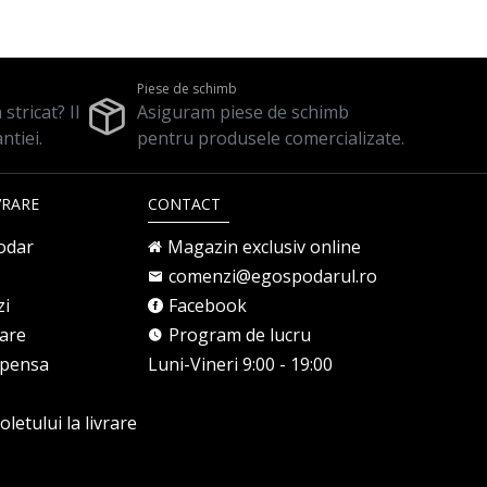
Piese de schimb
stricat? Il
Asiguram piese de schimb
ntiei.
pentru produsele comercializate.
VRARE
CONTACT
odar
Magazin exclusiv online
comenzi@egospodarul.ro
zi
Facebook
rare
Program de lucru
mpensa
Luni-Vineri 9:00 - 19:00
letului la livrare