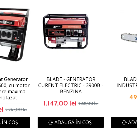
at Generator
BLADE - GENERATOR
BLADE
500, cu motor
CURENT ELECTRIC - 3900B -
INDUSTRI
tere maxima
BENZINA
49
nofazat
1.147,00 lei
1.331,00 lei
ei
2.267,00 lei
 ÎN COŞ
ADAUGĂ ÎN COŞ
ADA