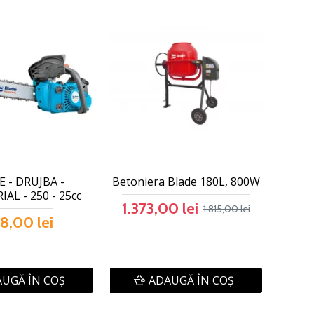
 - DRUJBA -
Betoniera Blade 180L, 800W
AL - 250 - 25cc
1.373,00 lei
1.815,00 lei
8,00 lei
UGĂ ÎN COŞ
ADAUGĂ ÎN COŞ