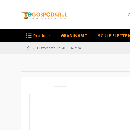
Produse
GRADINARIT
SCULE ELECTRI
Piston Stihl FS 450- 42mm