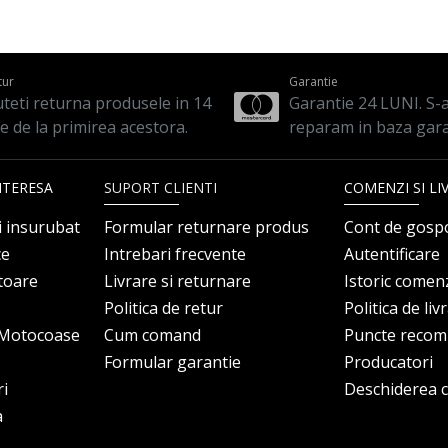
tur
Garantie
teti returna produsele in 14
Garantie 24 LUNI. S-a 
le de la primirea acestora.
reparam in baza gara
NTERESA
SUPORT CLIENTI
COMENZI SI LI
i insurubat
Formular returnare produs
Cont de gosp
ce
Intrebari frecvente
Autentificare
itoare
Livrare si returnare
Istoric comen
Politica de retur
Politica de liv
i Motocoase
Cum comand
Puncte reco
Formular garantie
Producatori
ri
Deschiderea co
a