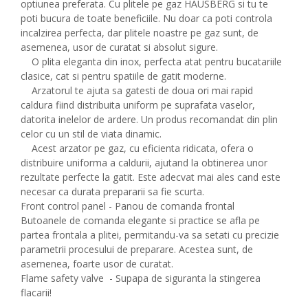
optiunea preferata. Cu plitele pe gaz HAUSBERG si tu te
poti bucura de toate beneficiile. Nu doar ca poti controla
incalzirea perfecta, dar plitele noastre pe gaz sunt, de
asemenea, usor de curatat si absolut sigure.
O plita eleganta din inox, perfecta atat pentru bucatariile
clasice, cat si pentru spatiile de gatit moderne.
Arzatorul te ajuta sa gatesti de doua ori mai rapid
caldura fiind distribuita uniform pe suprafata vaselor,
datorita inelelor de ardere. Un produs recomandat din plin
celor cu un stil de viata dinamic.
Acest arzator pe gaz, cu eficienta ridicata, ofera o
distribuire uniforma a caldurii, ajutand la obtinerea unor
rezultate perfecte la gatit. Este adecvat mai ales cand este
necesar ca durata prepararii sa fie scurta.
Front control panel - Panou de comanda frontal
Butoanele de comanda elegante si practice se afla pe
partea frontala a plitei, permitandu-va sa setati cu precizie
parametrii procesului de preparare. Acestea sunt, de
asemenea, foarte usor de curatat.
Flame safety valve - Supapa de siguranta la stingerea
flacarii!