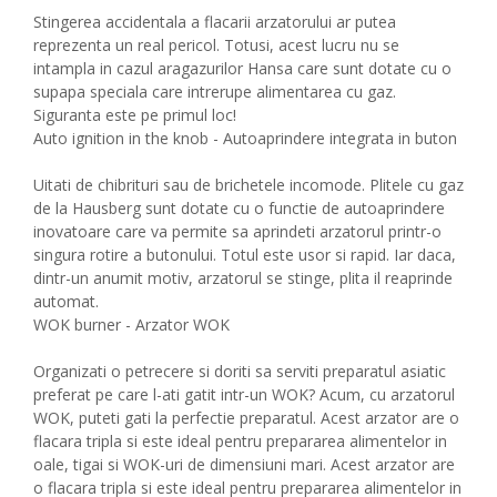
Stingerea accidentala a flacarii arzatorului ar putea
reprezenta un real pericol. Totusi, acest lucru nu se
intampla in cazul aragazurilor Hansa care sunt dotate cu o
supapa speciala care intrerupe alimentarea cu gaz.
Siguranta este pe primul loc!
Auto ignition in the knob - Autoaprindere integrata in buton
Uitati de chibrituri sau de brichetele incomode. Plitele cu gaz
de la Hausberg sunt dotate cu o functie de autoaprindere
inovatoare care va permite sa aprindeti arzatorul printr-o
singura rotire a butonului. Totul este usor si rapid. Iar daca,
dintr-un anumit motiv, arzatorul se stinge, plita il reaprinde
automat.
WOK burner - Arzator WOK
Organizati o petrecere si doriti sa serviti preparatul asiatic
preferat pe care l-ati gatit intr-un WOK? Acum, cu arzatorul
WOK, puteti gati la perfectie preparatul. Acest arzator are o
flacara tripla si este ideal pentru prepararea alimentelor in
oale, tigai si WOK-uri de dimensiuni mari. Acest arzator are
o flacara tripla si este ideal pentru prepararea alimentelor in