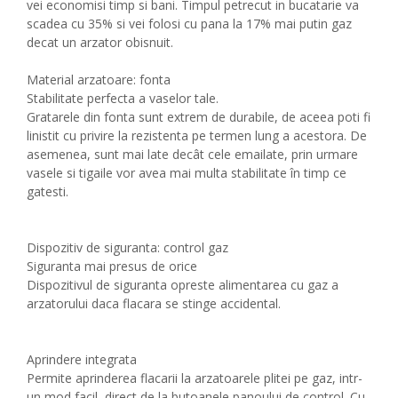
vei economisi timp si bani. Timpul petrecut in bucatarie va
scadea cu 35% si vei folosi cu pana la 17% mai putin gaz
decat un arzator obisnuit.
Material arzatoare: fonta
Stabilitate perfecta a vaselor tale.
Gratarele din fonta sunt extrem de durabile, de aceea poti fi
linistit cu privire la rezistenta pe termen lung a acestora. De
asemenea, sunt mai late decât cele emailate, prin urmare
vasele si tigaile vor avea mai multa stabilitate în timp ce
gatesti.
Dispozitiv de siguranta: control gaz
Siguranta mai presus de orice
Dispozitivul de siguranta opreste alimentarea cu gaz a
arzatorului daca flacara se stinge accidental.
Aprindere integrata
Permite aprinderea flacarii la arzatoarele plitei pe gaz, intr-
un mod facil, direct de la butoanele panoului de control. Cu