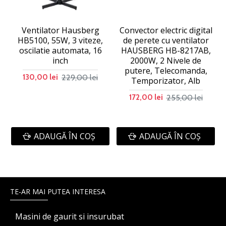
Ventilator Hausberg
Convector electric digital
C
HB5100, 55W, 3 viteze,
de perete cu ventilator
oscilatie automata, 16
HAUSBERG HB-8217AB,
inch
2000W, 2 Nivele de
putere, Telecomanda,
229,00 lei
130,00 lei
Temporizator, Alb
255,00 lei
172,00 lei
ADAUGĂ ÎN COŞ
ADAUGĂ ÎN COŞ
TE-AR MAI PUTEA INTERESA
Masini de gaurit si insurubat