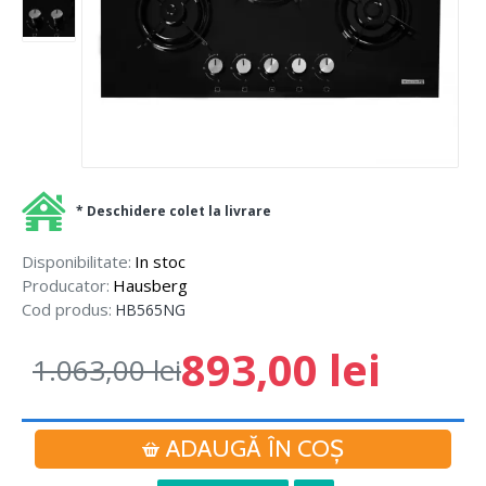
* Deschidere colet la livrare
Disponibilitate:
In stoc
Producator:
Hausberg
Cod produs:
HB565NG
893,00 lei
1.063,00 lei
ADAUGĂ ÎN COŞ