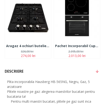
Aragaz 4 ochiuri butelie Harlem Orevo
Pachet Incorporabil Cuptor electric Hausberg HB-8051NG, Clasa A, 76L, 2000W, Negru, Plita incorporabila HB1530, Electrica, Inductie, 3 zone de gatit, PowerBoost, 60 cm, Negru
326,00 lei
2.395,00 lei
274,00 lei
2.013,00 lei
DESCRIERE
Plita incorporabila Hausberg HB-565NG, Negru, Gaz, 5
arzatoare
Plitele noastre pe gaz: alegerea maestrilor bucatari pentru
bucataria ta!
Pentru multi maestri bucatari, plitele pe gaz sunt inca