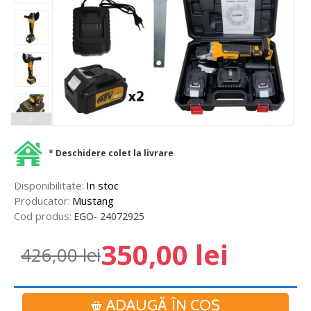
* Deschidere colet la livrare
Disponibilitate:
In stoc
Producator:
Mustang
Cod produs:
EGO- 24072925
350,00 lei
426,00 lei
ADAUGĂ ÎN COŞ