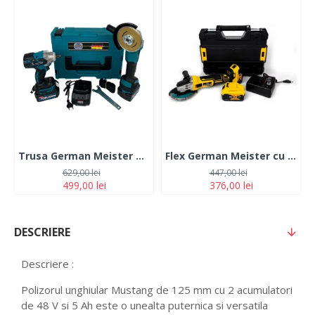
Trusa German Meister Masina cu Impact + Polizor Unghiular 128V, 6Ah, cu 2 Acumulatori
Flex German Meister cu 2 Acumulatori 36V,5Ah disc 100/115/125 mm+ cutie transport
629,00 lei
447,00 lei
499,00 lei
376,00 lei
DESCRIERE
Descriere :
Polizorul unghiular Mustang de 125 mm cu 2 acumulatori
de 48 V si 5 Ah este o unealta puternica si versatila