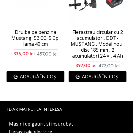
Drujba pe benzina
Fierastrau circular cu 2
Mustang, 52 CC, 5 Cp,
acumulator , DDT-
lama 40 cm
MUSTANG , Model nou ,
disc 185 mm , 2
457,00 lei
336,00 lei
acumulatori 24 V , 4 Ah
472,00 lei
397,00 lei
ADAUGĂ ÎN COŞ
ADAUGĂ ÎN COŞ
TE-AR MAI PUTEA INTERESA
Masini de gaurit si insurubat
Fierastraie electrice