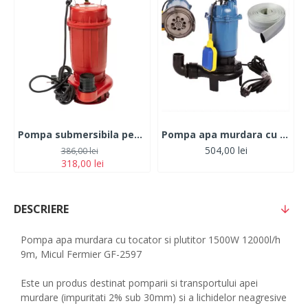
Pompa submersibila pentru apa murdara, 1100 W, 15 m
Pompa apa murdara cu tocator si plutitor EUROAQUA 2600W + Furtun 2 toli 20m
504,00 lei
386,00 lei
318,00 lei
DESCRIERE
Pompa apa murdara cu tocator si plutitor 1500W 12000l/h
9m, Micul Fermier GF-2597
Este un produs destinat pomparii si transportului apei
murdare (impuritati 2% sub 30mm) si a lichidelor neagresive