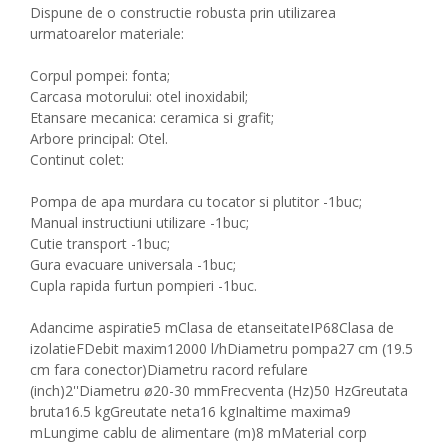
Dispune de o constructie robusta prin utilizarea
urmatoarelor materiale:
Corpul pompei: fonta;
Carcasa motorului: otel inoxidabil;
Etansare mecanica: ceramica si grafit;
Arbore principal: Otel.
Continut colet:
Pompa de apa murdara cu tocator si plutitor -1buc;
Manual instructiuni utilizare -1buc;
Cutie transport -1buc;
Gura evacuare universala -1buc;
Cupla rapida furtun pompieri -1buc.
Adancime aspiratie5 mClasa de etanseitateIP68Clasa de
izolatieFDebit maxim12000 l/hDiametru pompa27 cm (19.5
cm fara conector)Diametru racord refulare
(inch)2''Diametru ø20-30 mmFrecventa (Hz)50 HzGreutata
bruta16.5 kgGreutate neta16 kgInaltime maxima9
mLungime cablu de alimentare (m)8 mMaterial corp