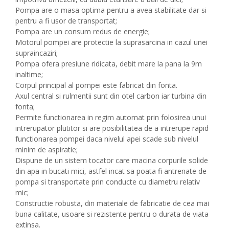
Pompa are o masa optima pentru a avea stabilitate dar si
pentru a fi usor de transportat;
Pompa are un consum redus de energie;
Motorul pompei are protectie la suprasarcina in cazul unei
supraincaziri;
Pompa ofera presiune ridicata, debit mare la pana la 9m
inaltime;
Corpul principal al pompei este fabricat din fonta.
Axul central si rulmentii sunt din otel carbon iar turbina din
fonta;
Permite functionarea in regim automat prin folosirea unui
intrerupator plutitor si are posibilitatea de a intrerupe rapid
functionarea pompei daca nivelul apei scade sub nivelul
minim de aspiratie;
Dispune de un sistem tocator care macina corpurile solide
din apa in bucati mici, astfel incat sa poata fi antrenate de
pompa si transportate prin conducte cu diametru relativ
mic;
Constructie robusta, din materiale de fabricatie de cea mai
buna calitate, usoare si rezistente pentru o durata de viata
extinsa.