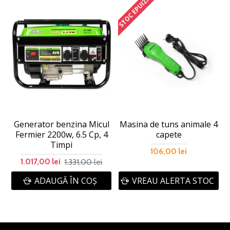
STOC EPUIZAT
Generator benzina Micul
Masina de tuns animale 4
Fermier 2200w, 6.5 Cp, 4
capete
Timpi
106,00 lei
1.331,00 lei
1.017,00 lei
ADAUGĂ ÎN COŞ
VREAU ALERTA STOC