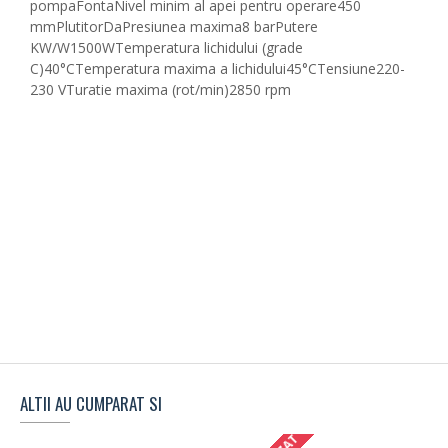
pompaFontaNivel minim al apei pentru operare450
mmPlutitorDaPresiunea maxima8 barPutere
KW/W1500WTemperatura lichidului (grade
C)40°CTemperatura maxima a lichidului45°CTensiune220-
230 VTuratie maxima (rot/min)2850 rpm
ALTII AU CUMPARAT SI