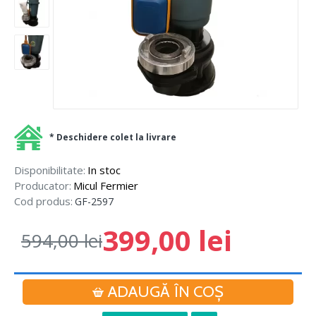
* Deschidere colet la livrare
Disponibilitate:
In stoc
Producator:
Micul Fermier
Cod produs:
GF-2597
399,00 lei
594,00 lei
ADAUGĂ ÎN COŞ