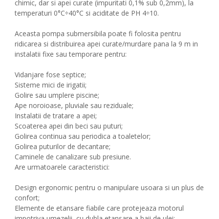
chimic, dar si apei curate (impuritati 0,1% sub 0,2mm), la
temperaturi 0°C÷40°C si aciditate de PH 4÷10.
Aceasta pompa submersibila poate fi folosita pentru
ridicarea si distribuirea apei curate/murdare pana la 9 m in
instalatii fixe sau temporare pentru:
Vidanjare fose septice;
Sisteme mici de irigatii;
Golire sau umplere piscine;
Ape noroioase, pluviale sau reziduale;
Instalatii de tratare a apei;
Scoaterea apei din beci sau puturi;
Golirea continua sau periodica a toaletelor;
Golirea puturilor de decantare;
Caminele de canalizare sub presiune.
Are urmatoarele caracteristici:
Design ergonomic pentru o manipulare usoara si un plus de
confort;
Elemente de etansare fiabile care protejeaza motorul
impotriva umezelii, cu dubla etansare a baii de ulei;