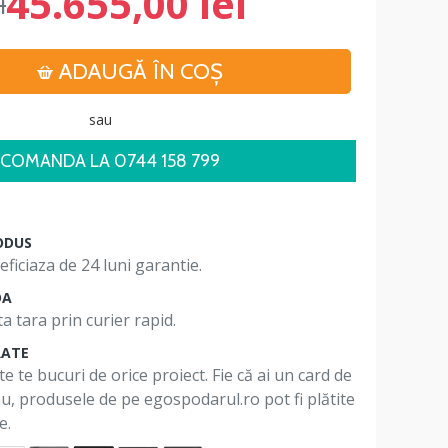
45.655,00 lei
i
ADAUGĂ ÎN COŞ
sau
COMANDA LA 0744 158 799
ODUS
ficiaza de 24 luni garantie.
DA
a tara prin curier rapid.
RATE
te te bucuri de orice proiect. Fie că ai un card de
 nu, produsele de pe egospodarul.ro pot fi plătite
e.