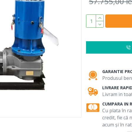
57.755,00 le
GARANTIE PR
Produsul bene
LIVRARE RAPI
Livram in toat
CUMPARA IN 
Cu plata în ra
credit, fie că
acum și în rat