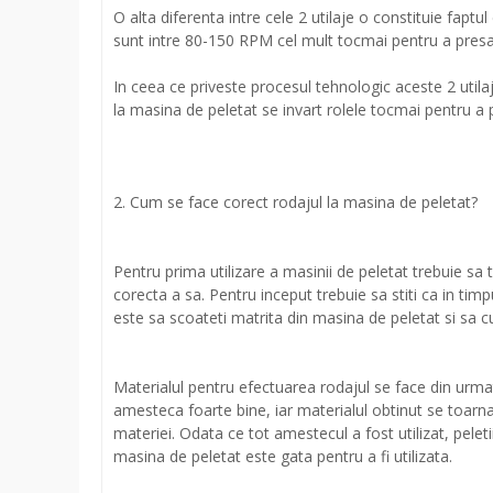
O alta diferenta intre cele 2 utilaje o constituie fapt
sunt intre 80-150 RPM cel mult tocmai pentru a presa 
In ceea ce priveste procesul tehnologic aceste 2 utilaj
la masina de peletat se invart rolele tocmai pentru a 
2. Cum se face corect rodajul la masina de peletat?
Pentru prima utilizare a masinii de peletat trebuie sa 
corecta a sa. Pentru inceput trebuie sa stiti ca in tim
este sa scoateti matrita din masina de peletat si sa cur
Materialul pentru efectuarea rodajul se face din urmat
amesteca foarte bine, iar materialul obtinut se toarna 
materiei. Odata ce tot amestecul a fost utilizat, pele
masina de peletat este gata pentru a fi utilizata.