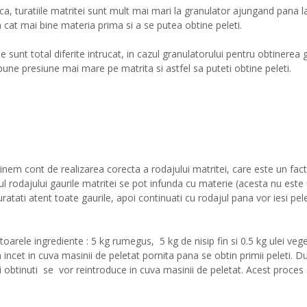
ul ca, turatiile matritei sunt mult mai mari la granulator ajungand pan
cat mai bine materia prima si a se putea obtine peleti.
e sunt total diferite intrucat, in cazul granulatorului pentru obtinerea 
pune presiune mai mare pe matrita si astfel sa puteti obtine peleti.
tinem cont de realizarea corecta a rodajului matritei, care este un fact
pul rodajului gaurile matritei se pot infunda cu materie (acesta nu este 
atati atent toate gaurile, apoi continuati cu rodajul pana vor iesi peleti
oarele ingrediente : 5 kg rumegus, 5 kg de nisip fin si 0.5 kg ulei vege
incet in cuva masinii de peletat pornita pana se obtin primii peleti. Du
tii obtinuti se vor reintroduce in cuva masinii de peletat. Acest proce