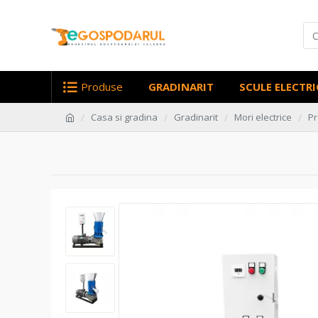
Produse
GRADINARIT
SCULE ELECTRI
Casa si gradina
Gradinarit
Mori electrice
Pr