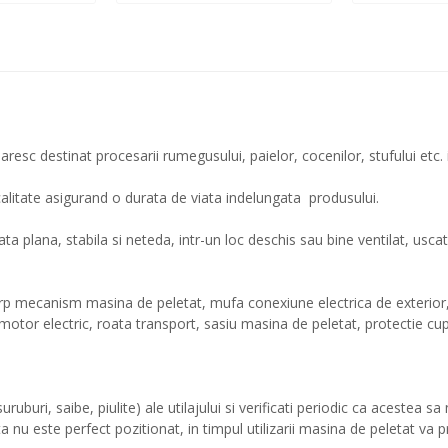
sc destinat procesarii rumegusului, paielor, cocenilor, stufului etc.
calitate asigurand o durata de viata indelungata produsului.
ta plana, stabila si neteda, intr-un loc deschis sau bine ventilat, us
rp mecanism masina de peletat, mufa conexiune electrica de exterior, 
otor electric, roata transport, sasiu masina de peletat, protectie cup
uburi, saibe, piulite) ale utilajului si verificati periodic ca acestea sa
ta nu este perfect pozitionat, in timpul utilizarii masina de peletat va