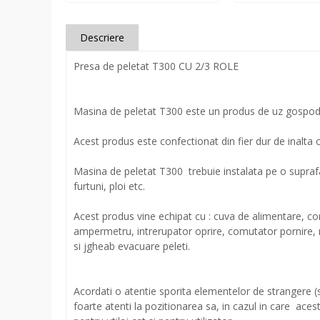
Descriere
Presa de peletat T300 CU 2/3 ROLE
Masina de peletat T300 este un produs de uz gospodare
Acest produs este confectionat din fier dur de inalta 
Masina de peletat T300 trebuie instalata pe o suprafa
furtuni, ploi etc.
Acest produs vine echipat cu : cuva de alimentare, co
ampermetru, intrerupator oprire, comutator pornire, m
si jgheab evacuare peleti.
Acordati o atentie sporita elementelor de strangere (sur
foarte atenti la pozitionarea sa, in cazul in care aces