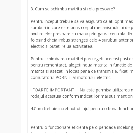
3. Cum se schimba matrita si rola presoare?
Pentru inceput trebuie sa va asigurati ca ati oprit ma
suruburi in care este prins corpul mecanismulului de p
axul rolelor presoare cu mana prin gaura centrala din
folosind cheia imbus strangeti cele 4 suruburi anter
electric si puteti relua activitatea.
Pentru schimbarea matritei parcurgeti aceeasi pasi doa
pentru remontare), alegeti noua matrita in functie de 
matrita si asezati in locas pana de transmisie, fixati
comutatorul PORNIT al motorului electric.
!!FOARTE IMPORTANT !!! Nu este permisa utilizarea no
rodajul acestuia conform indicatiilor mai sus mention
4.Cum trebuie intretinut utilajul pentru o buna funct
Pentru o functionare eficienta pe o perioada indelung