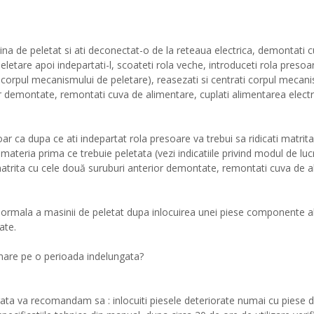
sina de peletat si ati deconectat-o de la reteaua electrica, demontati
eletare apoi indepartati-l, scoateti rola veche, introduceti rola preso
 corpul mecanismului de peletare), reasezati si centrati corpul mecan
ior demontate, remontati cuva de alimentare, cuplati alimentarea elec
r ca dupa ce ati indepartat rola presoare va trebui sa ridicati matrita
materia prima ce trebuie peletata (vezi indicatiile privind modul de lu
 matrita cu cele două suruburi anterior demontate, remontati cuva de al
rmala a masinii de peletat dupa inlocuirea unei piese componente al
ate.
ionare pe o perioada indelungata?
ata va recomandam sa : inlocuiti piesele deteriorate numai cu piese de 