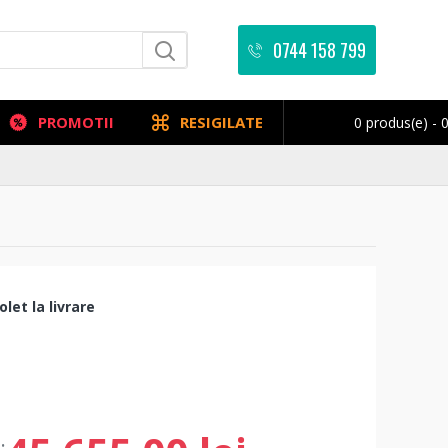
0744 158 799
PROMOTII
RESIGILATE
0 produs(e) - 0
let la livrare