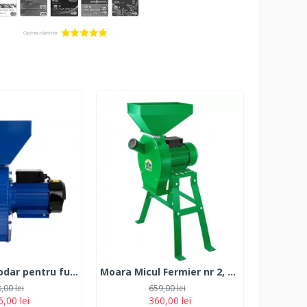
Moara Gospodar pentru furaje și cereale 3.8 kw,buton start stop, 3 site incluse
Moara Micul Fermier nr 2, 3.9KW cu sac, cuva mare, suport metalic
,00 lei
659,00 lei
,00 lei
360,00 lei