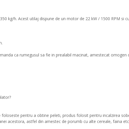
50 kg/h. Acest utilaj dispune de un motor de 22 kW / 1500 RPM si cu o
m.
ecomanda ca rumegusul sa fie in prealabil macinat, amestecat omogen 
ulator?
 foloseste pentru a obtine peleti, produs folosit pentru incalzirea sobe
nei acestora, astfel din amestec de porumb cu alte cereale, faina etc.