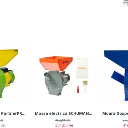
Moara electrica PartnerPRO PP3900, 240 Kg/h, 3900W
Moara electrica SCHUMANN, motor 3,9 kw, pentru cereale si stiuleti (2 in 1), Cuva Mare, 3000 rpm, 325 kg/h, 4 site de rezerva, 20 ciocanele
lei
463,00 lei
568
 lei
351,00 lei
416