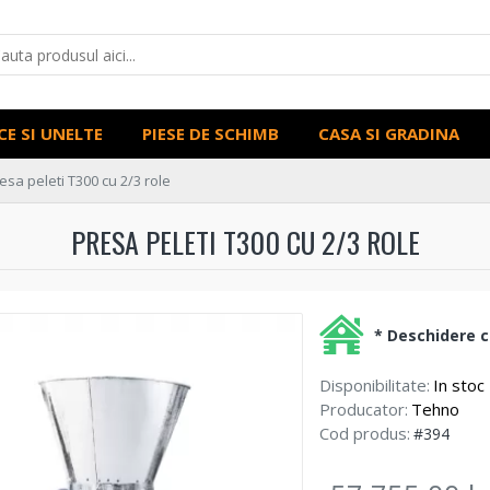
CE SI UNELTE
PIESE DE SCHIMB
CASA SI GRADINA
esa peleti T300 cu 2/3 role
PRESA PELETI T300 CU 2/3 ROLE
* Deschidere co
Disponibilitate:
In stoc
Producator:
Tehno
Cod produs:
#394