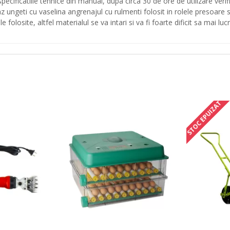
ecificatiile tehnice din manual, dupa circa 30 de ore de utilizare verifi
az ungeti cu vaselina angrenajul cu rulmenti folosit in rolele presoare si
folosite, altfel materialul se va intari si va fi foarte dificit sa mai lu
STOC EPUIZAT