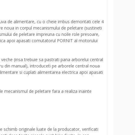
 cuva de alimentare, cu o cheie imbus demontati cele 4
are noua in corpul mecanismului de peletare (sustineti
ismului de peletare impreuna cu noile role presoare,
trica apoi apasati comutatorul PORNIT al motorului
 veche (insa trebuie sa pastrati pana arborelui central
cru din manual), introduceti pe arborele central noua
imentare si cuplati alimentarea electrica apoi apasati
e mecanismul de peletare fara a realiza inainte
schimb originale luate de la producator, verificati