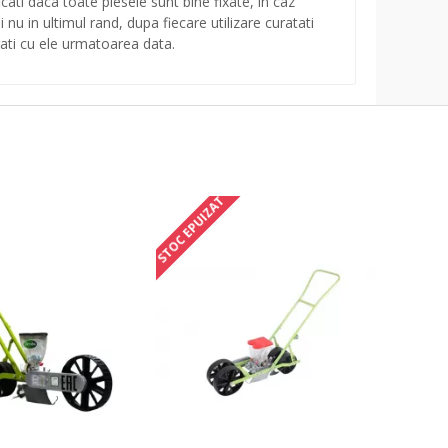
cati daca toate piesele sunt bine fixate, in caz
 nu in ultimul rand, dupa fiecare utilizare curatati
crati cu ele urmatoarea data.
STOC EPUIZAT