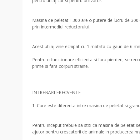
pentru utilaj cat si pentru utilizator.
Masina de peletat T300 are o putere de lucru de 300-3
prin intermediul reductorului.
Acest utilaj vine echipat cu 1 matrita cu gauri de 6 m
Pentru o functionare eficienta si fara pierderi, se r
prime si fara corpuri straine.
INTREBARI FRECVENTE
1. Care este diferenta intre masina de peletat si gran
Pentru inceput trebuie sa stiti ca masina de peletat se
ajutor pentru crescatorii de animale in producerea hra