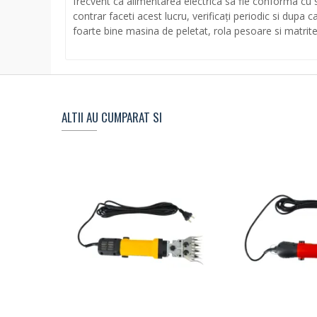
frecvent ca alimentarea electrica sa fie conforma cu sp
contrar faceti acest lucru, verificați periodic si dupa c
foarte bine masina de peletat, rola pesoare si matritele 
ALTII AU CUMPARAT SI