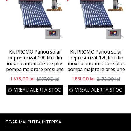
Kit PROMO Panou solar
Kit PROMO Panou solar
nepresurizat 100 litri din
nepresurizat 120 litri din
inox cu automatizare plus
inox cu automatizare plus
pompa majorare presiune
pompa majorare presiune
p
1.997,00 lei
2.178,00 lei
1.678,00 lei
1.831,00 lei
VREAU ALERTA STOC
VREAU ALERTA STOC
TE-AR MAI PUTEA INTERESA