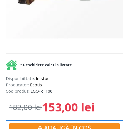
* Deschidere colet la livrare
Disponibilitate:
In stoc
Producator:
Ecotis
Cod produs:
EGO-RT100
153,00 lei
182,00 lei
ADAUGĂ ÎN COŞ