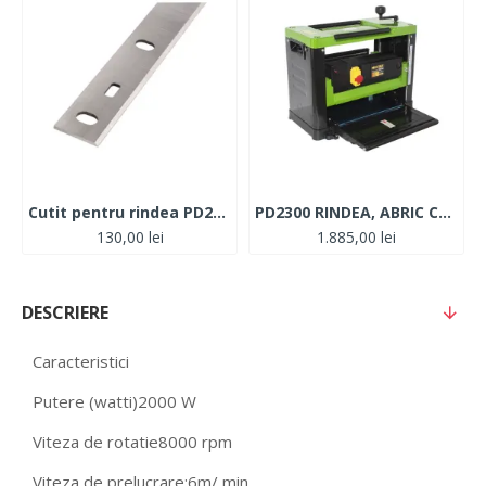
Cutit pentru rindea PD2300
PD2300 RINDEA, ABRIC CU GROSIME Procraft, produsul contine taxa timbru verde 6 ron, 27.5 kg
130,00 lei
1.885,00 lei
DESCRIERE
Caracteristici
Putere (watti)
2000 W
Viteza de rotatie
8000 rpm
Viteza de prelucrare:
6m/ min