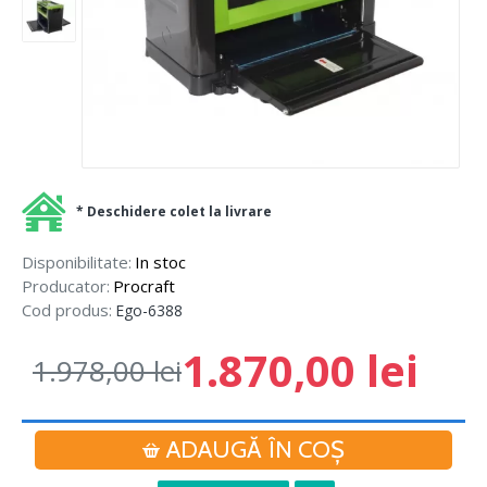
* Deschidere colet la livrare
Disponibilitate:
In stoc
Producator:
Procraft
Cod produs:
Ego-6388
1.870,00 lei
1.978,00 lei
ADAUGĂ ÎN COŞ