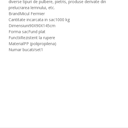
diverse tipuri de pulbere, pietris, produse derivate din
prelucrarea lemnului, etc.
Brand
Micul Fermier
Cantitate incarcata in sac
1000 kg
Dimensiuni
90X90X145cm
Forma sac
Fund plat
Functii
Rezistent la rupere
Material
PP (polipropilena)
Numar bucati/set
1