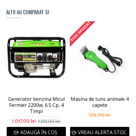
ALTII AU CUMPARAT SI
STOC EPUIZAT
Generator benzina Micul
Masina de tuns animale 4
Fermier 2200w, 6.5 Cp, 4
capete
Timpi
106,00 lei
1.331,00 lei
1.017,00 lei
ADAUGĂ ÎN COŞ
VREAU ALERTA STOC