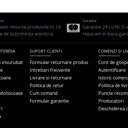
tur
Garantie
teti returna produsele in 14
Garantie 24 LUNI. S-a 
le de la primirea acestora.
reparam in baza gara
NTERESA
SUPORT CLIENTI
COMENZI SI LI
i insurubat
Formular returnare produs
Cont de gosp
ce
Intrebari frecvente
Autentificare
itoare
Livrare si returnare
Istoric comen
Politica de retur
Politica de liv
i Motocoase
Cum comand
Puncte reco
Formular garantie
Producatori
ri
Deschiderea co
a