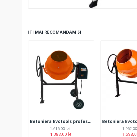
ITI MAI RECOMANDAM SI
Betoniera Evotools profesionala , 800 W, 160 L, 32 RPM, 240 V, 37 cm diametru gura incarcare cuva, bi-material fonta si otel
1.616,00 lei
1.962,00 
1.388,00 lei
1.698,0