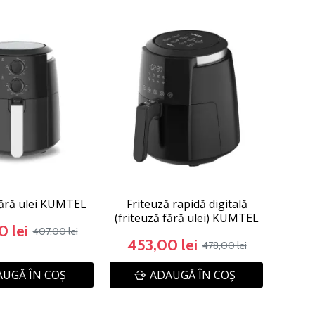
fără ulei KUMTEL
Friteuză rapidă digitală
(friteuză fără ulei) KUMTEL
 lei
407,00 lei
453,00 lei
478,00 lei
UGĂ ÎN COŞ
ADAUGĂ ÎN COŞ