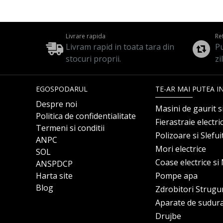
Livrare rapida
Re
Livram rapid in toata tara din
Pu
stocuri proprii.
zi
EGOSPODARUL
TE-AR MAI PUTEA I
Despre noi
Masini de gaurit s
Politica de confidentialitate
Fierastraie electri
Termeni si conditii
Polizoare si Slefu
ANPC
Mori electrice
SOL
Coase electrice s
ANSPDCP
Harta site
Pompe apa
Blog
Zdrobitori Strugu
Aparate de sudur
Drujbe