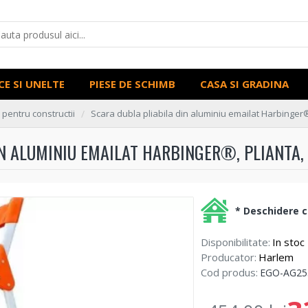
CE SI UNELTE
PIESE DE SCHIMB
CASA SI GRADINA
e pentru constructii
Scara dubla pliabila din aluminiu emailat Harbinger®
N ALUMINIU EMAILAT HARBINGER®, PLIANTA, 
* Deschidere co
Disponibilitate:
In stoc
Producator:
Harlem
Cod produs:
EGO-AG25