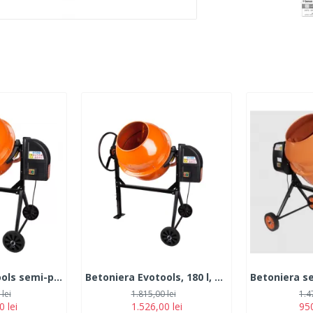
Betoniera Evotools semi-profesionala, 800 W, 200l, 32 RPM, corona fonta
Betoniera Evotools, 180 l, 800W
lei
1.815,00 lei
1.4
0 lei
1.526,00 lei
950