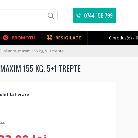
0744 158 799
PROMOTII
RESIGILATE
0 produs(e) - 0
, plianta, maxim 155 kg, 5+1 trepte
MAXIM 155 KG, 5+1 TREPTE
let la livrare
52