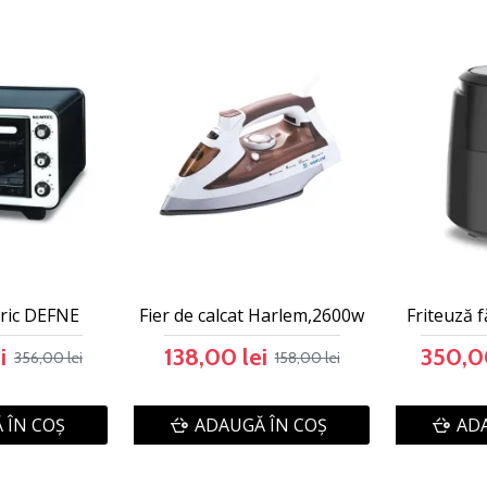
tric DEFNE
Fier de calcat Harlem,2600w
Friteuză 
i
138,00 lei
350,00
356,00 lei
158,00 lei
 ÎN COŞ
ADAUGĂ ÎN COŞ
ADA