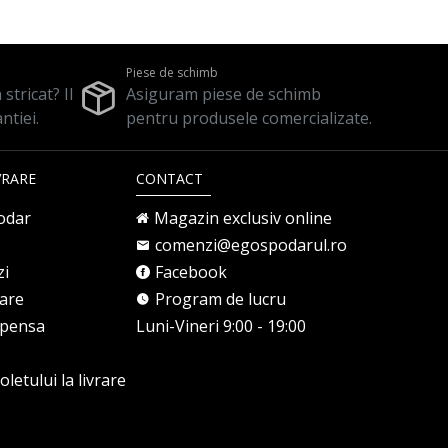
Piese de schimb
stricat? Il
Asiguram piese de schimb
ntiei.
pentru produsele comercializate.
VRARE
CONTACT
odar
Magazin exclusiv online
comenzi@egospodarul.ro
zi
Facebook
rare
Program de lucru
mpensa
Luni-Vineri 9:00 - 19:00
letului la livrare