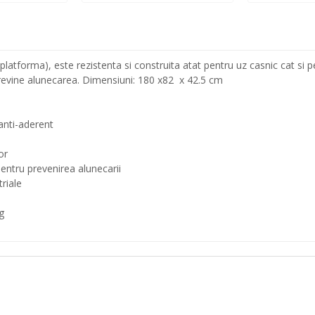
platforma), este rezistenta si construita atat pentru uz casnic cat si pe
 previne alunecarea. Dimensiuni: 180 x82 x 42.5 cm
 anti-aderent
or
pentru prevenirea alunecarii
triale
g