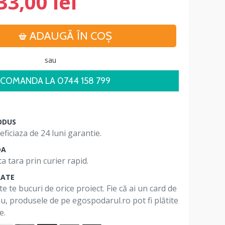
33,00 lei
ADAUGĂ ÎN COŞ
sau
COMANDA LA 0744 158 799
ODUS
ficiaza de 24 luni garantie.
DA
a tara prin curier rapid.
RATE
te te bucuri de orice proiect. Fie că ai un card de
 nu, produsele de pe egospodarul.ro pot fi plătite
e.