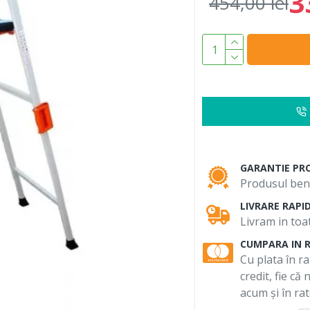
3
454,00 lei
GARANTIE PR
Produsul bene
LIVRARE RAPI
Livram in toat
CUMPARA IN 
Cu plata în ra
credit, fie că
acum și în rat