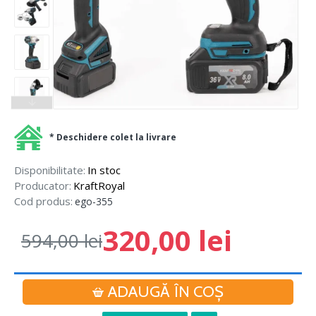
* Deschidere colet la livrare
Disponibilitate:
In stoc
Producator:
KraftRoyal
Cod produs:
ego-355
320,00 lei
594,00 lei
ADAUGĂ ÎN COŞ