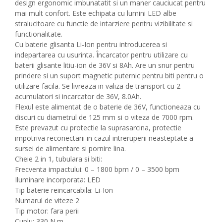
design ergonomic imbunatatit si un maner cauciucat pentru
mai mult confort. Este echipata cu lumini LED albe
stralucitoare cu functie de intarziere pentru vizibilitate si
functionalitate.
Cu baterie glisanta Li-Ion pentru introducerea si
indepartarea cu usurinta. Încarcator pentru utilizare cu
baterii glisante litiu-ion de 36V si 8Ah. Are un snur pentru
prindere si un suport magnetic puternic pentru biti pentru o
utilizare facila. Se livreaza in valiza de transport cu 2
acumulatori si incarcator de 36V, 8.0Ah.
Flexul este alimentat de o baterie de 36V, functioneaza cu
discuri cu diametrul de 125 mm si o viteza de 7000 rpm.
Este prevazut cu protectie la suprasarcina, protectie
impotriva reconectarii in cazul intreruperii neasteptate a
sursei de alimentare si pornire lina.
Cheie 2 in 1, tubulara si biti:
Frecventa impactului: 0 – 1800 bpm / 0 – 3500 bpm
Iluminare incorporata: LED
Tip baterie reincarcabila: Li-Ion
Numarul de viteze 2
Tip motor: fara perii
Cuplu: 330 N.m