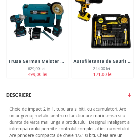
Trusa German Meister Masina cu Impact + Polizor Unghiular 128V, 6Ah, cu 2 Acumulatori
Autofiletanta de Gaurit si Insurubat German Meister 36V, 5 Ah Galbena cu 2 Acumulatori + 30 Accesorii
629,00 lei
244,00 lei
499,00 lei
171,00 lei
DESCRIERE
Cheie de impact 2 in 1, tubulara si biti, cu acumulatori. Are
un angrenaj metalic pentru o functionare mai intensa si o
durata de viata mai lunga a produsului. Designul inteligent al
intrerupatorului permite controlul complet al instrumentului.
Are prindere compacta de cheie 1/2" si biti. Cheia are un