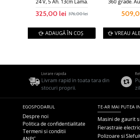
24 V, 5 Ah. 13cm Lama.
360 grade. Au
325,00 lei
509,0
376,00 lei
ADAUGĂ ÎN COŞ
VREAU AL
Livrare rapida
Re
Livram rapid in toata tara din
Pu
stocuri proprii.
zi
EGOSPODARUL
TE-AR MAI PUTEA I
Despre noi
Masini de gaurit s
Politica de confidentialitate
Fierastraie electri
Termeni si conditii
Polizoare si Slefu
ANPC