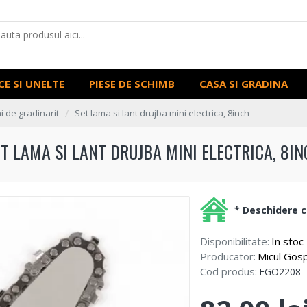
CE SI UNELTE
PIESE DE SCHIMB
CASA SI GRADINA
 de gradinarit
Set lama si lant drujba mini electrica, 8inch
T LAMA SI LANT DRUJBA MINI ELECTRICA, 8I
* Deschidere co
Disponibilitate:
In stoc
Producator:
Micul Gos
Cod produs:
EGO2208