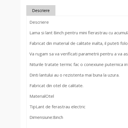
Descriere
Descriere
Lama si lant 8inch pentru mini fierastrau cu acumul
Fabricat din material de calitate inalta, il puteti folo
Va rugam sa va verificati parametrii pentru a va a
Niturile tratate termic fac o conexiune puternica intr
Dinti lantului au o rezistenta mai buna la uzura.
Fabricat din otel de calitate.
Material
Otel
Tip
Lant de ferastrau electric
Dimensiune:
8inch