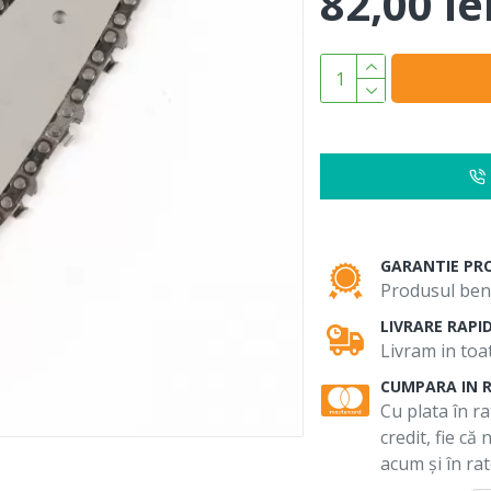
82,00 le
GARANTIE PR
Produsul bene
LIVRARE RAPI
Livram in toat
CUMPARA IN 
Cu plata în ra
credit, fie că
acum și în rat