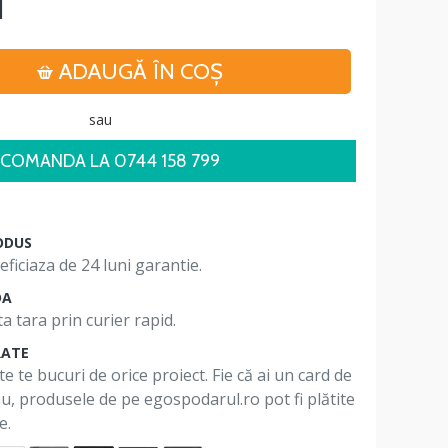
i
ADAUGĂ ÎN COŞ
sau
COMANDA LA 0744 158 799
ODUS
ficiaza de 24 luni garantie.
DA
a tara prin curier rapid.
RATE
te te bucuri de orice proiect. Fie că ai un card de
 nu, produsele de pe egospodarul.ro pot fi plătite
e.