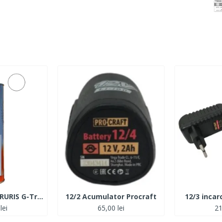
Ulei transmisie RURIS G-Tronic 1L
12/2 Acumulator Procraft
12/3 incar
lei
65,00 lei
21