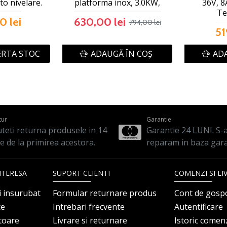
to nivelare.
platforma inox, 3.0KW,
36V, 8
Te
0 lei
630,00 lei
794,00 lei
51
ERTA STOC
ADAUGĂ ÎN COŞ
ADA
tur
Garantie
teti returna produsele in 14
Garantie 24 LUNI. S-a 
le de la primirea acestora.
reparam in baza gara
NTERESA
SUPORT CLIENTI
COMENZI SI LI
i insurubat
Formular returnare produs
Cont de gosp
ce
Intrebari frecvente
Autentificare
itoare
Livrare si returnare
Istoric comen