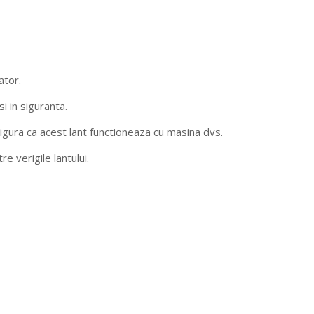
ator.
si in siguranta.
sigura ca acest lant functioneaza cu masina dvs.
e verigile lantului.