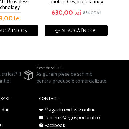
Ah, Brushless
,motor 3 kw,masuta inox
chnology
630,00 lei
854,00 lei
9,00 lei
UGĂ ÎN COŞ
ADAUGĂ ÎN COŞ
Piese de schimb
stricat? Il
Asiguram piese de schimb
ntiei.
pentru produsele comercializate.
VRARE
CONTACT
odar
Magazin exclusiv online
comenzi@egospodarul.ro
zi
Facebook