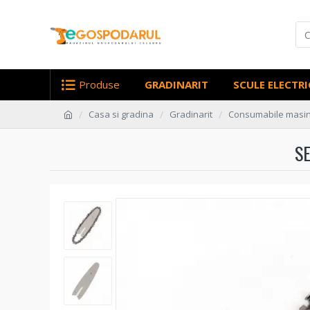
Produse
GRADINARIT
SCULE ELECTRI
Casa si gradina
Gradinarit
Consumabile masini
SE