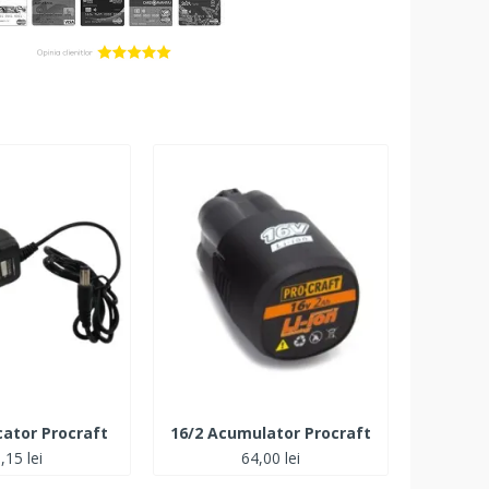
cator Procraft
16/2 Acumulator Procraft
16/3 in
,15 lei
64,00 lei