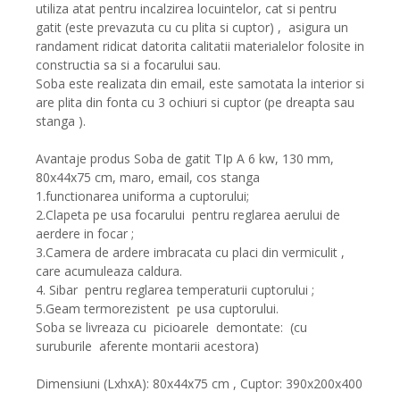
utiliza atat pentru incalzirea locuintelor, cat si pentru
gatit (este prevazuta cu cu plita si cuptor) , asigura un
randament ridicat datorita calitatii materialelor folosite in
constructia sa si a focarului sau.
Soba este realizata din email, este samotata la interior si
are plita din fonta cu 3 ochiuri si cuptor (pe dreapta sau
stanga ).
Avantaje produs Soba de gatit TIp A 6 kw, 130 mm,
80x44x75 cm, maro, email, cos stanga
1.functionarea uniforma a cuptorului;
2.Clapeta pe usa focarului pentru reglarea aerului de
aerdere in focar ;
3.Camera de ardere imbracata cu placi din vermiculit ,
care acumuleaza caldura.
4. Sibar pentru reglarea temperaturii cuptorului ;
5.Geam termorezistent pe usa cuptorului.
Soba se livreaza cu picioarele demontate: (cu
suruburile aferente montarii acestora)
Dimensiuni (LxhxA): 80x44x75 cm , Cuptor: 390x200x400