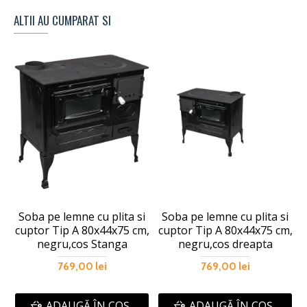
ALTII AU CUMPARAT SI
Soba pe lemne cu plita si
Soba pe lemne cu plita si
cuptor Tip A 80x44x75 cm,
cuptor Tip A 80x44x75 cm,
c
negru,cos Stanga
negru,cos dreapta
769,00 lei
769,00 lei
ADAUGĂ ÎN COŞ
ADAUGĂ ÎN COŞ