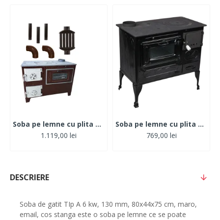
Soba pe lemne cu plita si cuptor ECO 40 ZILAN, Evacuare dreapta+ 3 Burlane + Recuperator + 2 Coturi
Soba pe lemne cu plita si cuptor Tip A 80x44x75 cm, negru,cos Stanga
1.119,00 lei
769,00 lei
DESCRIERE
Soba de gatit TIp A 6 kw, 130 mm, 80x44x75 cm, maro,
email, cos stanga este o soba pe lemne ce se poate