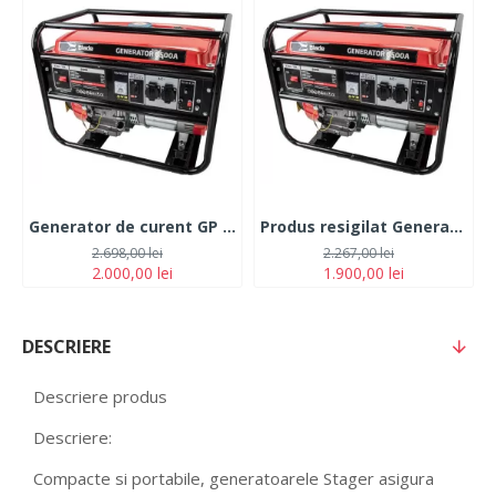
Generator de curent GP 6500, cu motor de 13 CP, putere maxima 5.5Kw Monofazat
Produs resigilat Generator de curent GP 6500, cu motor de 13 CP, putere maxima 5.5Kw Monofazat
2.698,00 lei
2.267,00 lei
2.000,00 lei
1.900,00 lei
DESCRIERE
Descriere produs
Descriere:
Compacte si portabile, generatoarele Stager asigura