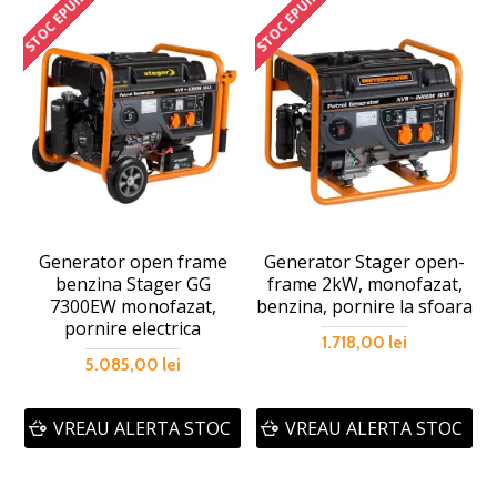
STOC EPUIZAT
STOC EPUIZAT
S
Generator open frame
Generator Stager open-
benzina Stager GG
frame 2kW, monofazat,
7300EW monofazat,
benzina, pornire la sfoara
pornire electrica
1.718,00 lei
5.085,00 lei
VREAU ALERTA STOC
VREAU ALERTA STOC