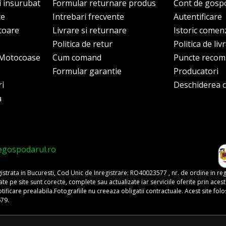
i insurubat
Formular returnare produs
Cont de gosp
ce
Intrebari frecvente
Autentificare
itoare
Livrare si returnare
Istoric comen
Politica de retur
Politica de liv
i Motocoase
Cum comand
Puncte reco
Formular garantie
Producatori
ri
Deschiderea co
a
egospodarul.ro
trata in Bucuresti, Cod Unic de Inregistrare: RO40023577 , nr. de ordine in re
pe site sunt corecte, complete sau actualizate iar serviciile oferite prin acest si
o notificare prealabila.Fotografiile nu creeaza obligatii contractuale. Acest site 
679.