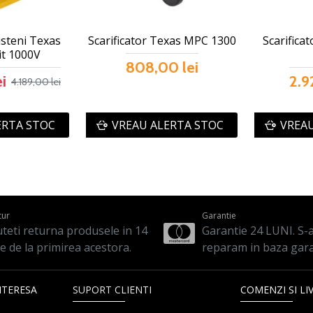
steni Texas
Scarificator Texas MPC 1300
Scarifica
it 1000V
808,00 lei
i
2.9
4.189,00 lei
ERTA STOC
VREAU ALERTA STOC
VREAU
tur
Garantie
teti returna produsele in 14
Garantie 24 LUNI. S-a 
le de la primirea acestora.
reparam in baza gara
NTERESA
SUPORT CLIENTI
COMENZI SI LI