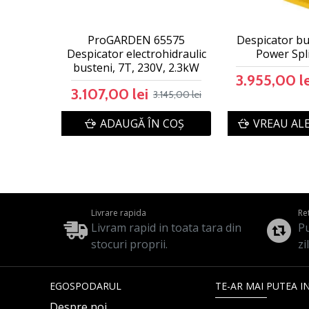
ProGARDEN 65575
Despicator bu
Despicator electrohidraulic
Power Spl
busteni, 7T, 230V, 2.3kW
3.955,00 le
3.107,00 lei
3.145,00 lei
ADAUGĂ ÎN COŞ
VREAU AL
Livrare rapida
Re
Livram rapid in toata tara din
Pu
stocuri proprii.
zi
EGOSPODARUL
TE-AR MAI PUTEA I
Despre noi