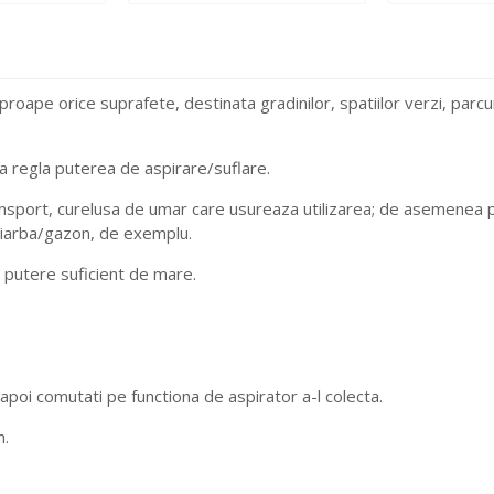
proape orice suprafete, destinata gradinilor, spatiilor verzi, parcur
 a regla puterea de aspirare/suflare.
nsport, curelusa de umar care usureaza utilizarea; de asemenea pute
n iarba/gazon, de exemplu.
putere suficient de mare.
 apoi comutati pe functiona de aspirator a-l colecta.
n.