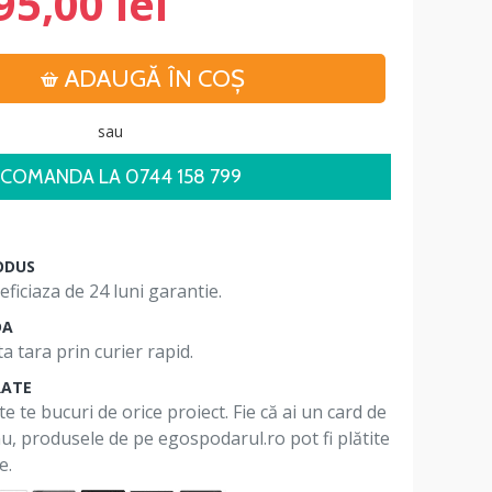
95,00 lei
ADAUGĂ ÎN COŞ
sau
COMANDA LA 0744 158 799
ODUS
ficiaza de 24 luni garantie.
DA
a tara prin curier rapid.
RATE
te te bucuri de orice proiect. Fie că ai un card de
 nu, produsele de pe egospodarul.ro pot fi plătite
e.