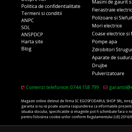
Masini de gaurit s
Politica de confidentialitate
Fierastraie electri
Termeni si conditii
Polizoare si Slefu
ANPC
Mori electrice
SOL
Coase electrice s
ANSPDCP
Harta site
Pompe apa
Blog
Zdrobitori Strugu
Aparate de sudur
Drujbe
Pulverizatoare
Comenzi telefonice: 0744 158 799
garantii@
Magazin online detinut de firma SC EGOSPODARUL SHOP SRL, inregis
garanta si nu isi poate asuma raspunderea ca informatiile prezentate 
situatia stocului, specificatiile si imaginile pot fi schimbate fara 
pentru folosirea cookie-urilor conform Regulamentului (UE) 2016/