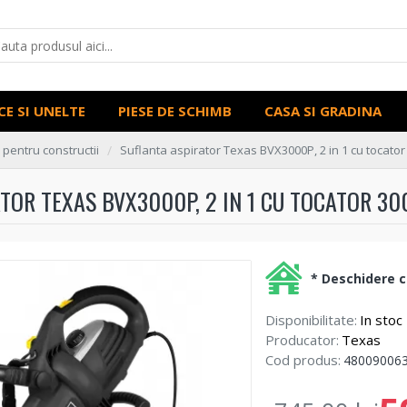
CE SI UNELTE
PIESE DE SCHIMB
CASA SI GRADINA
e pentru constructii
Suflanta aspirator Texas BVX3000P, 2 in 1 cu tocator 
TOR TEXAS BVX3000P, 2 IN 1 CU TOCATOR 300
* Deschidere co
Disponibilitate:
In stoc
Producator:
Texas
Cod produs:
48009006