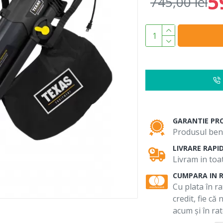
5
745,00 lei
GARANTIE PR
Produsul bene
LIVRARE RAPI
Livram in toat
CUMPARA IN 
Cu plata în ra
credit, fie că
acum și în rat