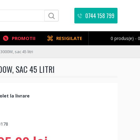
0744 158 799
PROMOTII
RESIGILATE
0 produs(e) - 0
3000W, sac 45 litri
0W, SAC 45 LITRI
let la livrare
3178