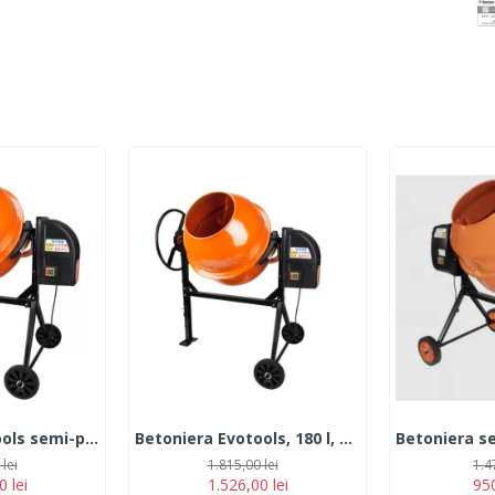
Betoniera Evotools semi-profesionala, 800 W, 200l, 32 RPM, corona fonta
Betoniera Evotools, 180 l, 800W
lei
1.815,00 lei
1.4
0 lei
1.526,00 lei
950