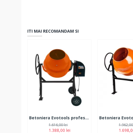
ITI MAI RECOMANDAM SI
Betoniera Evotools profesionala , 800 W, 160 L, 32 RPM, 240 V, 37 cm diametru gura incarcare cuva, bi-material fonta si otel
1.616,00 lei
1.962,00 
1.388,00 lei
1.698,0