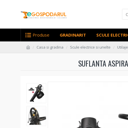
Produse
GRADINARIT
SCULE ELECTRI
Casa si gradina
Scule electrice si unelte
Utilaj
SUFLANTA ASPIRA