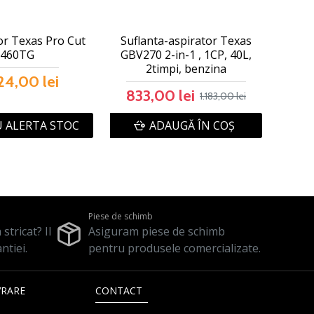
tor Texas Pro Cut
Suflanta-aspirator Texas
460TG
GBV270 2-in-1 , 1CP, 40L,
2timpi, benzina
24,00 lei
833,00 lei
1.183,00 lei
 ALERTA STOC
ADAUGĂ ÎN COŞ
Piese de schimb
stricat? Il
Asiguram piese de schimb
ntiei.
pentru produsele comercializate.
VRARE
CONTACT