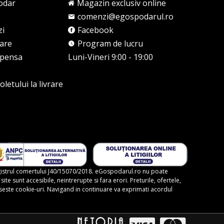
odar
Magazin exclusiv online
comenzi@egospodarul.ro
zi
Facebook
rare
Program de lucru
mpensa
Luni-Vineri 9:00 - 19:00
letului la livrare
gistrul comertului J40/15070/2018. eGospodarul.ro nu poate
te sunt accesibile, neintrerupte si fara erori. Preturile, ofertele,
foloseste cookie-uri. Navigand in continuare va exprimati acordul