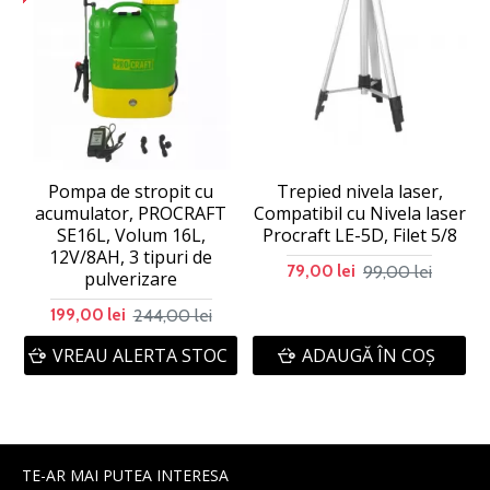
Pompa de stropit cu
Trepied nivela laser,
acumulator, PROCRAFT
Compatibil cu Nivela laser
SE16L, Volum 16L,
Procraft LE-5D, Filet 5/8
12V/8AH, 3 tipuri de
99,00 lei
79,00 lei
pulverizare
244,00 lei
199,00 lei
VREAU ALERTA STOC
ADAUGĂ ÎN COŞ
TE-AR MAI PUTEA INTERESA