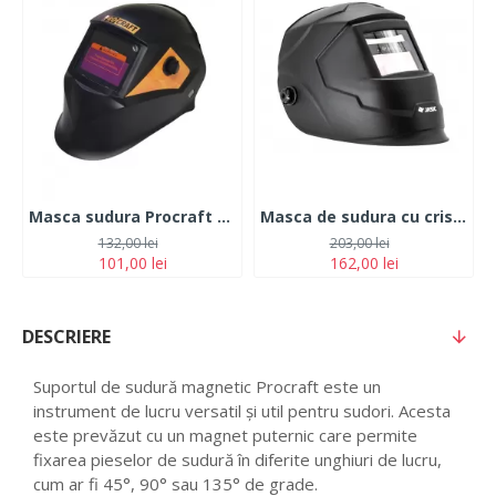
Masca sudura Procraft SHP-90-30, Chameleon, Cristale Lichide, LI-IONSolar, DIN-16
Masca de sudura cu cristale lichide 9-13 Jasic- BLACK
132,00 lei
203,00 lei
101,00 lei
162,00 lei
DESCRIERE
Suportul de sudură magnetic Procraft este un
instrument de lucru versatil și util pentru sudori. Acesta
este prevăzut cu un magnet puternic care permite
fixarea pieselor de sudură în diferite unghiuri de lucru,
cum ar fi 45°, 90° sau 135° de grade.