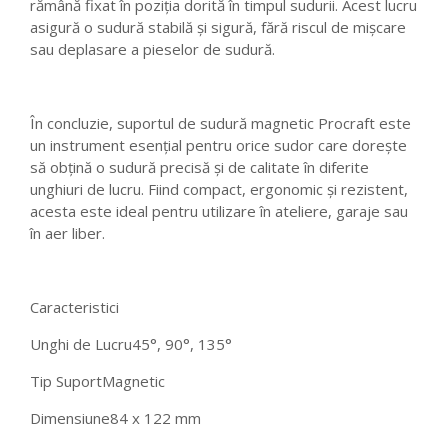
rămână fixat în poziția dorită în timpul sudurii. Acest lucru
asigură o sudură stabilă și sigură, fără riscul de mișcare
sau deplasare a pieselor de sudură.
În concluzie, suportul de sudură magnetic Procraft este
un instrument esențial pentru orice sudor care dorește
să obțină o sudură precisă și de calitate în diferite
unghiuri de lucru. Fiind compact, ergonomic și rezistent,
acesta este ideal pentru utilizare în ateliere, garaje sau
în aer liber.
Caracteristici
Unghi de Lucru
45°, 90°, 135°
Tip Suport
Magnetic
Dimensiune
84 x 122 mm