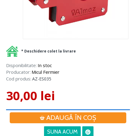
* Deschidere colet la livrare
Disponibilitate:
In stoc
Producator:
Micul Fermier
Cod produs:
AZ-ES035
30,00 lei
ADAUGĂ ÎN COŞ
SUNA ACUM