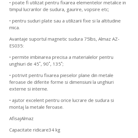
• poate fi utilizat pentru fixarea elementelor metalice in
timpul lucrarilor de sudura, gaurire, vopsire etc;
• pentru suduri plate sau a utilizarii fixe si la altitudine
mica.
Avantaje suportul magnetic sudura 75lbs, Almaz AZ-
ES035:
• permite imbinarea precisa a materialelor pentru
unghiuri de 45˚, 90˚, 135˚;
• potrivit pentru fixarea pieselor plane din metale
feroase de diferite forme si dimensiuni la unghiuri
externe si interne.
• ajutor excelent pentru orice lucrare de sudura si
montaj la metale feroase.
Afisaj
Almaz
Capacitate ridicare
34 kg