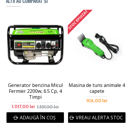
ALTII AU CUMPARAT SI
STOC EPUIZAT
Generator benzina Micul
Masina de tuns animale 4
Fermier 2200w, 6.5 Cp, 4
capete
Timpi
106,00 lei
1.331,00 lei
1.017,00 lei
ADAUGĂ ÎN COŞ
VREAU ALERTA STOC