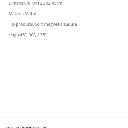
Dimensiuni
19x12.3x2.45cm
Material
Metal
Tip produs
Suport magnetic sudura
Unghi
45˚, 90˚, 135˚