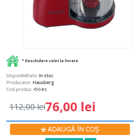
* Deschidere colet la livrare
Disponibilitate:
In stoc
Producator:
Hausberg
Cod produs:
4504rs
76,00 lei
112,00 lei
ADAUGĂ ÎN COŞ