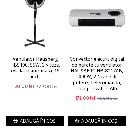
Ventilator Hausberg
Convector electric digital
C
HB5100, 55W, 3 viteze,
de perete cu ventilator
oscilatie automata, 16
HAUSBERG HB-8217AB,
inch
2000W, 2 Nivele de
putere, Telecomanda,
229,00 lei
130,00 lei
Temporizator, Alb
255,00 lei
172,00 lei
ADAUGĂ ÎN COŞ
ADAUGĂ ÎN COŞ