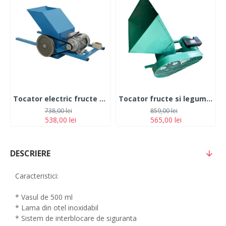
Tocator electric fructe si legume Gospodar 2.2 kw 400 kg/h
Tocator fructe si legume electric Craft Tec MX700,Motor 3 kw, 550 kg/h
738,00 lei
859,00 lei
538,00 lei
565,00 lei
DESCRIERE
Caracteristici:
* Vasul de 500 ml
* Lama din otel inoxidabil
* Sistem de interblocare de siguranta