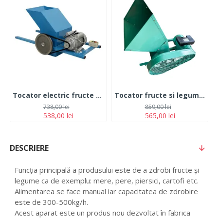
Tocator electric fructe si legume Gospodar 2.2 kw 400 kg/h
Tocator fructe si legume electric Craft Tec MX700,Motor 3 kw, 550 kg/h
738,00 lei
859,00 lei
538,00 lei
565,00 lei
DESCRIERE
Funcția principală a produsului este de a zdrobi fructe și
legume ca de exemplu: mere, pere, piersici, cartofi etc.
Alimentarea se face manual iar capacitatea de zdrobire
este de 300-500kg/h.
Acest aparat este un produs nou dezvoltat în fabrica