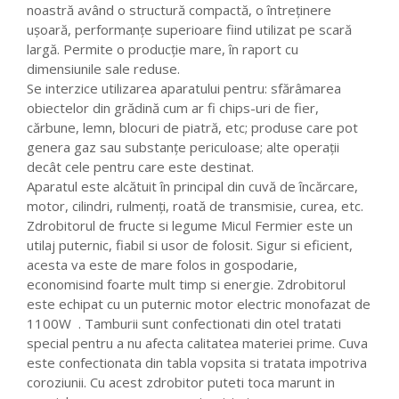
noastră având o structură compactă, o întreținere
ușoară, performanțe superioare fiind utilizat pe scară
largă. Permite o producție mare, în raport cu
dimensiunile sale reduse.
Se interzice utilizarea aparatului pentru: sfărâmarea
obiectelor din grădină cum ar fi chips-uri de fier,
cărbune, lemn, blocuri de piatră, etc; produse care pot
genera gaz sau substanțe periculoase; alte operații
decât cele pentru care este destinat.
Aparatul este alcătuit în principal din cuvă de încărcare,
motor, cilindri, rulmenți, roată de transmisie, curea, etc.
Zdrobitorul de fructe si legume Micul Fermier este un
utilaj puternic, fiabil si usor de folosit. Sigur si eficient,
acesta va este de mare folos in gospodarie,
economisind foarte mult timp si energie. Zdrobitorul
este echipat cu un puternic motor electric monofazat de
1100W . Tamburii sunt confectionati din otel tratati
special pentru a nu afecta calitatea materiei prime. Cuva
este confectionata din tabla vopsita si tratata impotriva
coroziunii. Cu acest zdrobitor puteti toca marunt in