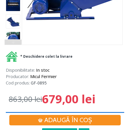
* Deschidere colet la livrare
Disponibilitate:
In stoc
Producator:
Micul Fermier
Cod produs:
GF-0895
679,00 lei
863,00 lei
ADAUGĂ ÎN COŞ