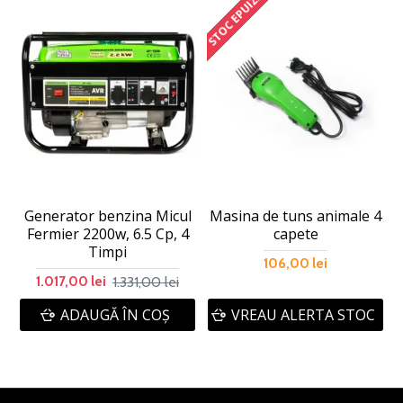
STOC EPUIZAT
Generator benzina Micul
Masina de tuns animale 4
Fermier 2200w, 6.5 Cp, 4
capete
Timpi
106,00 lei
1.331,00 lei
1.017,00 lei
ADAUGĂ ÎN COŞ
VREAU ALERTA STOC