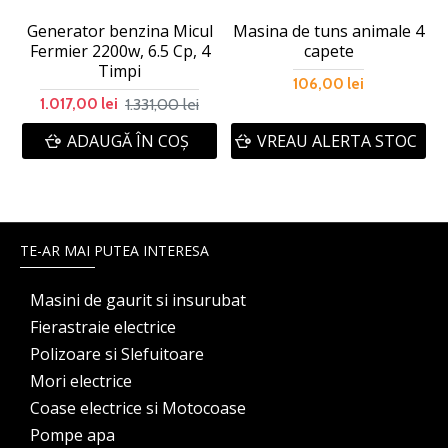
Generator benzina Micul
Masina de tuns animale 4
Fermier 2200w, 6.5 Cp, 4
capete
Timpi
106,00 lei
1.331,00 lei
1.017,00 lei
ADAUGĂ ÎN COŞ
VREAU ALERTA STOC
TE-AR MAI PUTEA INTERESA
Masini de gaurit si insurubat
Fierastraie electrice
Polizoare si Slefuitoare
Mori electrice
Coase electrice si Motocoase
Pompe apa