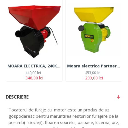
MOARA ELECTRICA, 240KG/H, 3.9 KW, YAMAMOTO, YM3900
Moara electrica PartnerPRO PP3900, 240 Kg/h, 3900W
440,00 lei
453,00 lei
348,00 lei
299,00 lei
DESCRIERE
Tocatorul de furaje cu motor este un produs de uz
gospodaresc pentru maruntirea resturilor furajere de la
porumb(- ciocleji), floarea soarelui, paioase, lucerna, orz,