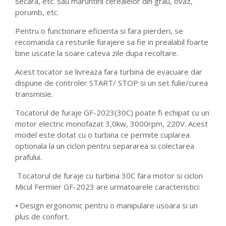
secara, etc. sau maruntirii cerealelor din grau, ovaz,
porumb, etc.
Pentru o functionare eficienta si fara pierderi, se
recomanda ca resturile furajere sa fie in prealabil foarte
bine uscate la soare cateva zile dupa recoltare.
Acest tocator se livreaza fara turbina de evacuare dar
dispune de controler START/ STOP si un set fulie/curea
transmisie.
Tocatorul de furaje GF-2023(30C) poate fi echipat cu un
motor electric monofazat 3,0kw, 3000rpm, 220V. Acest
model este dotat cu o turbina ce permite cuplarea
optionala la un ciclon pentru separarea si colectarea
prafului.
Tocatorul de furaje cu turbina 30C fara motor si ciclon
Micul Fermier GF-2023 are urmatoarele caracteristici:
⦁ Design ergonomic pentru o manipulare usoara si un
plus de confort.