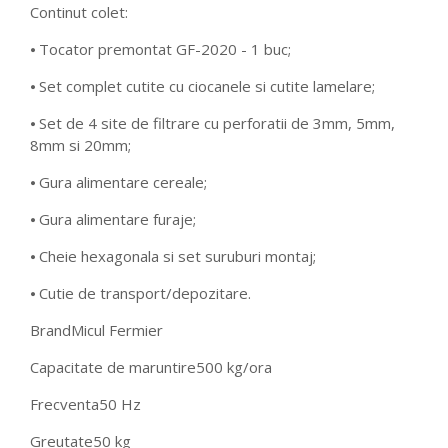
Continut colet:
⦁ Tocator premontat GF-2020 - 1 buc;
⦁ Set complet cutite cu ciocanele si cutite lamelare;
⦁ Set de 4 site de filtrare cu perforatii de 3mm, 5mm,
8mm si 20mm;
⦁ Gura alimentare cereale;
⦁ Gura alimentare furaje;
⦁ Cheie hexagonala si set suruburi montaj;
⦁ Cutie de transport/depozitare.
Brand
Micul Fermier
Capacitate de maruntire
500 kg/ora
Frecventa
50 Hz
Greutate
50 kg