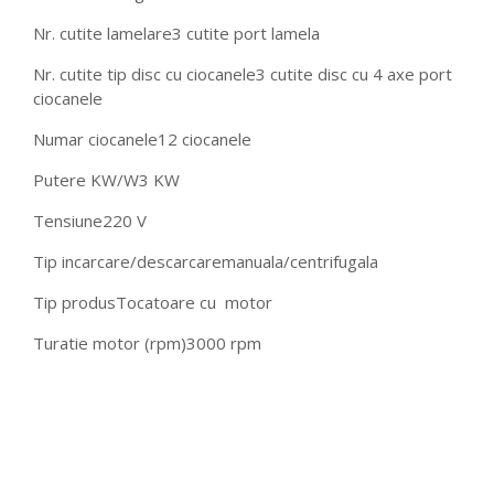
Nr. cutite lamelare
3 cutite port lamela
Nr. cutite tip disc cu ciocanele
3 cutite disc cu 4 axe port
ciocanele
Numar ciocanele
12 ciocanele
Putere KW/W
3 KW
Tensiune
220 V
Tip incarcare/descarcare
manuala/centrifugala
Tip produs
Tocatoare cu motor
Turatie motor (rpm)
3000 rpm