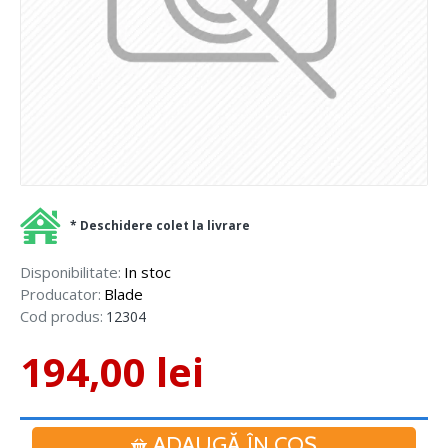
* Deschidere colet la livrare
Disponibilitate:
In stoc
Producator:
Blade
Cod produs:
12304
194,00 lei
ADAUGĂ ÎN COŞ