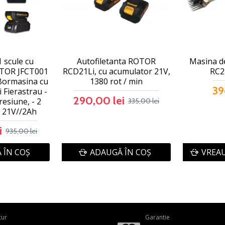
1 scule cu
Autofiletanta ROTOR
Masina d
TOR JFCT001
RCD21Li, cu acumulator 21V,
RC2
-Bormasina cu
1380 rot / min
39
 Fierastrau -
290,00 lei
resiune, - 2
335,00 lei
 21V//2Ah
i
935,00 lei
 ÎN COŞ
ADAUGĂ ÎN COŞ
VREAU
tur
Garantie