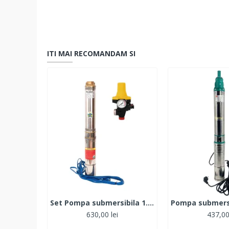
ITI MAI RECOMANDAM SI
Set Pompa submersibila 1.1kW, 120, 1tol, MFE 4STM4-8 + Presostat electronic automat
630,00 lei
437,00