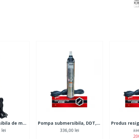
Pompa submersibila de mare adancime, DDT, QJD120-1.5, 1500 W, Inox, 8 turbine
Pompa submersibila, DDT, QGD120, Inox, 120 m, 3 m³/h, 20 m cablu
 lei
336,00 lei
336
200