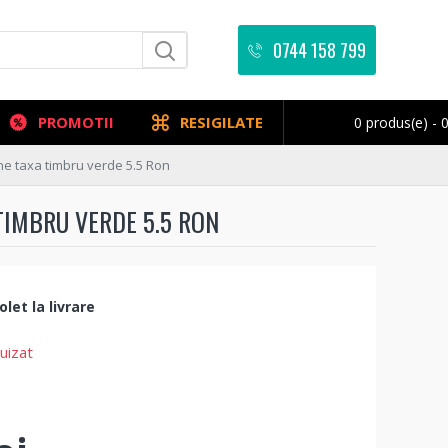
0744 158 799
PROMOTII
RESIGILATE
0 produs(e) - 0
e taxa timbru verde 5.5 Ron
TIMBRU VERDE 5.5 RON
let la livrare
uizat