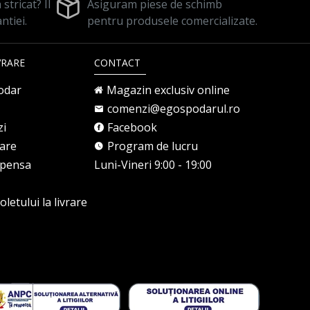
stricat? Il
Asiguram piese de schimb
ntiei.
pentru produsele comercializate.
VRARE
CONTACT
odar
Magazin exclusiv online
comenzi@egospodarul.ro
zi
Facebook
rare
Program de lucru
mpensa
Luni-Vineri 9:00 - 19:00
letului la livrare