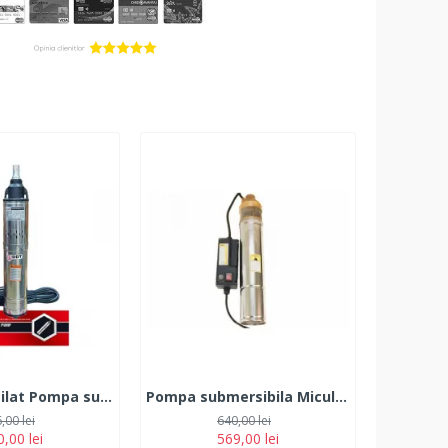
Produs resigilat Pompa submersibila, DDT, QGD120, Inox, 120 m, 3 m³/h, 20 m cablu
Pompa submersibila Micul Fermier 4SKM 100 1,3kW 3000l/h
,00 lei
640,00 lei
,00 lei
569,00 lei