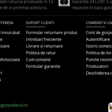
teti returna produsele in 14
Garantie 24 LUNI. S-a 
le de la primirea acestora.
reparam in baza gara
NTERESA
SUPORT CLIENTI
COMENZI SI LI
i insurubat
Formular returnare produs
Cont de gosp
ce
Intrebari frecvente
Autentificare
itoare
Livrare si returnare
Istoric comen
Politica de retur
Politica de liv
i Motocoase
Cum comand
Puncte reco
Formular garantie
Producatori
ri
Deschiderea co
a
egospodarul.ro