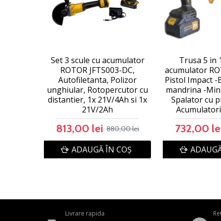
Set 3 scule cu acumulator
Trusa 5 in 
ROTOR JFTS003-DC,
acumulator RO
Autofiletanta, Polizor
Pistol Impact 
unghiular, Rotopercutor cu
mandrina -Mini
distantier, 1x 21V/4Ah si 1x
Spalator cu p
21V/2Ah
Acumulatori
813,00 lei
732,00 le
880,00 lei
ADAUGĂ ÎN COŞ
ADAUGĂ
Livrare rapida
Re