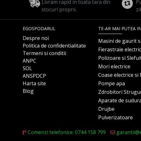
Livram rapid in toata tara din
Pu
stocuri proprii.
zi
EGOSPODARUL
TE-AR MAI PUTEA I
Despre noi
Masini de gaurit s
Politica de confidentialitate
Fierastraie electri
Termeni si conditii
Polizoare si Slefu
ANPC
Mori electrice
SOL
Coase electrice s
ANSPDCP
Harta site
Pompe apa
Blog
Zdrobitori Strugu
Aparate de sudur
Drujbe
Pulverizatoare
Comenzi telefonice: 0744 158 799
garantii@