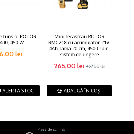
e tuns oi ROTOR
Mini ferastrau ROTOR
400, 450 W
RMC218 cu acumulator 21V,
4Ah, lama 20 cm, 4500 rpm,
6,00 lei
sistem de ungere
265,00 lei
467,00 lei
 ALERTA STOC
ADAUGĂ ÎN COŞ
Piese de schimb