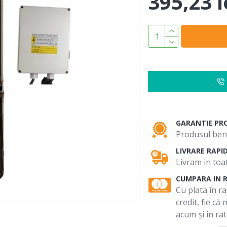
395,23 l
GARANTIE PR
Produsul bene
LIVRARE RAPI
Livram in toat
CUMPARA IN 
Cu plata în ra
credit, fie că
acum și în rat