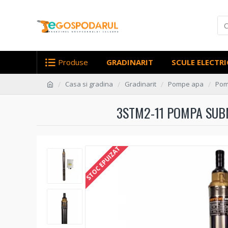
Produse
GRADINARIT
SCULE ELECTRI
Casa si gradina
Gradinarit
Pompe apa
Pom
3STM2-11 POMPA SUBM
STOC EPUIZAT