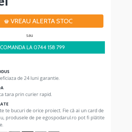
ei
VREAU ALERTA STOC
sau
COMANDA LA 0744 158 799
ODUS
ficiaza de 24 luni garantie.
DA
a tara prin curier rapid.
RATE
te te bucuri de orice proiect. Fie că ai un card de
 nu, produsele de pe egospodarul.ro pot fi plătite
e.