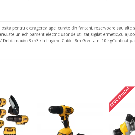
 pentru extragerea apei curate din fantani, rezervoare sau alte surs
tare.Este un echipament electric usor de utilizat,sigilat ermetic,cu ajuto
220V Debit maxim:3 m3 / h Lugime Cablu: 8m Greutate: 10 kgContinut 
STOC EPUIZAT