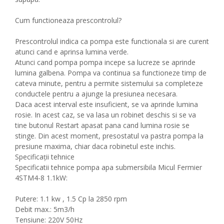
Cum functioneaza prescontrolul?
Prescontrolul indica ca pompa este functionala si are curent
atunci cand e aprinsa lumina verde.
Atunci cand pompa pompa incepe sa lucreze se aprinde
lumina galbena. Pompa va continua sa functioneze timp de
cateva minute, pentru a permite sistemului sa completeze
conductele pentru a ajunge la presiunea necesara.
Daca acest interval este insuficient, se va aprinde lumina
rosie. In acest caz, se va lasa un robinet deschis si se va
tine butonul Restart apasat pana cand lumina rosie se
stinge. Din acest moment, presostatul va pastra pompa la
presiune maxima, chiar daca robinetul este inchis.
Specificații tehnice
Specificatii tehnice pompa apa submersibila Micul Fermier
4STM4-8 1.1kW:
Putere: 1.1 kw , 1.5 Cp la 2850 rpm
Debit max.: 5m3/h
Tensiune: 220V 50Hz