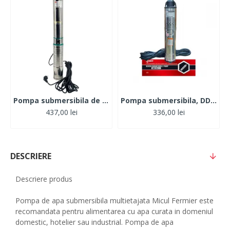
Pompa submersibila de mare adancime, DDT, QJD120-1.5, 1500 W, Inox, 8 turbine
Pompa submersibila, DDT, QGD120, Inox, 120 m, 3 m³/h, 20 m cablu
437,00 lei
336,00 lei
DESCRIERE
Descriere produs
Pompa de apa submersibila multietajata Micul Fermier este
recomandata pentru alimentarea cu apa curata in domeniul
domestic, hotelier sau industrial. Pompa de apa