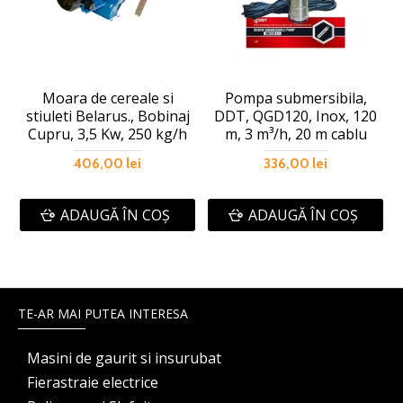
Moara de cereale si
Pompa submersibila,
stiuleti Belarus., Bobinaj
DDT, QGD120, Inox, 120
Cupru, 3,5 Kw, 250 kg/h
m, 3 m³/h, 20 m cablu
406,00 lei
336,00 lei
ADAUGĂ ÎN COŞ
ADAUGĂ ÎN COŞ
TE-AR MAI PUTEA INTERESA
Masini de gaurit si insurubat
Fierastraie electrice