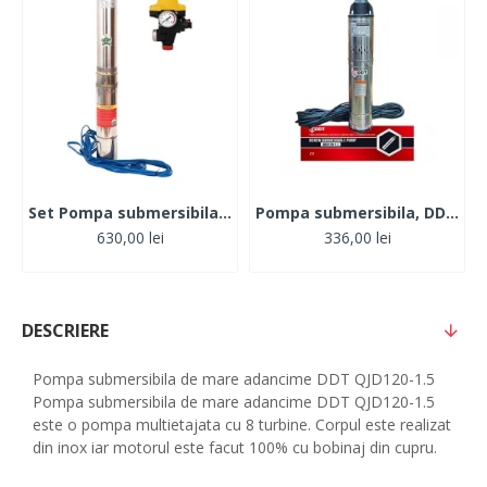
Set Pompa submersibila 1.1kW, 120, 1tol, MFE 4STM4-8 + Presostat electronic automat
Pompa submersibila, DDT, QGD120, Inox, 120 m, 3 m³/h, 20 m cablu
630,00 lei
336,00 lei
DESCRIERE
Pompa submersibila de mare adancime DDT QJD120-1.5
Pompa submersibila de mare adancime DDT QJD120-1.5
este o pompa multietajata cu 8 turbine. Corpul este realizat
din inox iar motorul este facut 100% cu bobinaj din cupru.