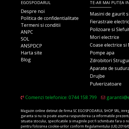
EGOSPODARUL
TE-AR MAI PUTEA I
Despre noi
Masini de gaurit s
Politica de confidentialitate
Fierastraie electri
Termeni si conditii
Polizoare si Slefu
ANPC
Mori electrice
SOL
Coase electrice s
ANSPDCP
Harta site
Pompe apa
Blog
Zdrobitori Strugu
Aparate de sudur
Drujbe
Pulverizatoare
Comenzi telefonice: 0744 158 799
garantii@
Magazin online detinut de firma SC EGOSPODARUL SHOP SRL, inregis
garanta si nu isi poate asuma raspunderea ca informatiile prezentate 
situatia stocului, specificatiile si imaginile pot fi schimbate fara 
pentru folosirea cookie-urilor conform Regulamentului (UE) 2016/