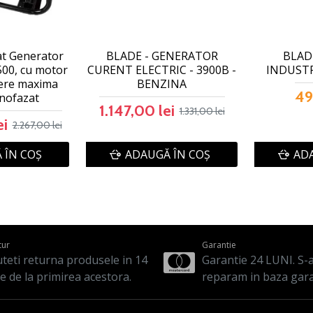
at Generator
BLADE - GENERATOR
BLADE
500, cu motor
CURENT ELECTRIC - 3900B -
INDUSTRI
tere maxima
BENZINA
49
nofazat
1.147,00 lei
1.331,00 lei
ei
2.267,00 lei
 ÎN COŞ
ADAUGĂ ÎN COŞ
ADA
tur
Garantie
teti returna produsele in 14
Garantie 24 LUNI. S-a 
le de la primirea acestora.
reparam in baza gara