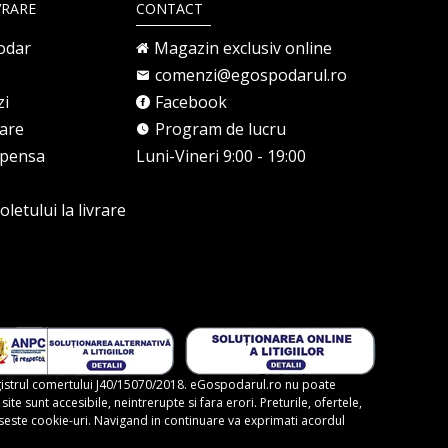
VRARE
CONTACT
odar
Magazin exclusiv online
comenzi@egospodarul.ro
zi
Facebook
rare
Program de lucru
mpensa
Luni-Vineri 9:00 - 19:00
letului la livrare
gistrul comertului J40/15070/2018. eGospodarul.ro nu poate
te sunt accesibile, neintrerupte si fara erori. Preturile, ofertele,
foloseste cookie-uri. Navigand in continuare va exprimati acordul