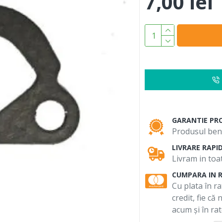
7,00 lei
GARANTIE PR
Produsul bene
LIVRARE RAPI
Livram in toat
CUMPARA IN 
Cu plata în ra
credit, fie că
acum și în rat