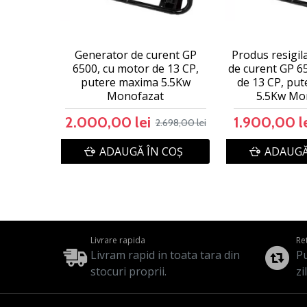
Generator de curent GP
Produs resigil
6500, cu motor de 13 CP,
de curent GP 6
putere maxima 5.5Kw
de 13 CP, pu
Monofazat
5.5Kw Mo
2.000,00 lei
1.900,00 l
2.698,00 lei
ADAUGĂ ÎN COŞ
ADAUGĂ
Livrare rapida
Re
Livram rapid in toata tara din
Pu
stocuri proprii.
zi