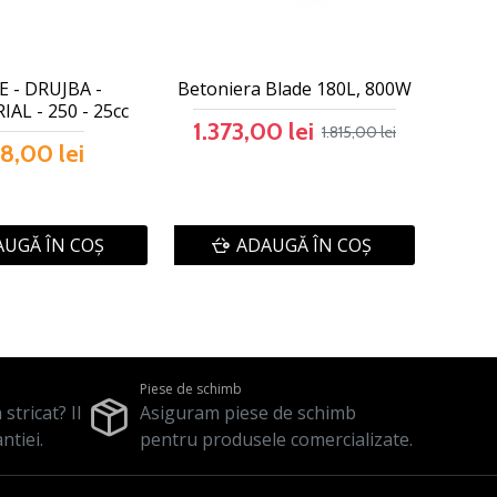
 - DRUJBA -
Betoniera Blade 180L, 800W
AL - 250 - 25cc
1.373,00 lei
1.815,00 lei
8,00 lei
UGĂ ÎN COŞ
ADAUGĂ ÎN COŞ
Piese de schimb
stricat? Il
Asiguram piese de schimb
ntiei.
pentru produsele comercializate.