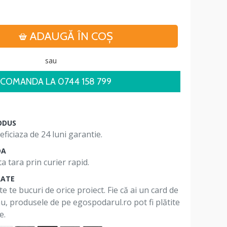
ADAUGĂ ÎN COŞ
sau
COMANDA LA 0744 158 799
ODUS
ficiaza de 24 luni garantie.
DA
a tara prin curier rapid.
RATE
te te bucuri de orice proiect. Fie că ai un card de
 nu, produsele de pe egospodarul.ro pot fi plătite
e.