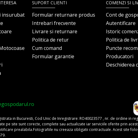
NTERESA
SUPORT CLIENTI
COMENZI SI LI
i insurubat
Formular returnare produs
Cont de gosp
ce
Intrebari frecvente
Autentificare
itoare
Livrare si returnare
Istoric comen
Politica de retur
Politica de liv
i Motocoase
Cum comand
Puncte reco
Formular garantie
Producatori
ri
Deschiderea co
a
egospodarul.ro
trata in Bucuresti, Cod Unic de Inregistrare: RO40023577 , nr. de ordine in re
pe site sunt corecte, complete sau actualizate iar serviciile oferite prin acest si
o notificare prealabila.Fotografiile nu creeaza obligatii contractuale. Acest site 
679.