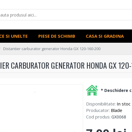
CE SI UNELTE
PIESE DE SCHIMB
CASA SI GRADINA
Distantier carburator generator Honda GX 120-160-200
IER CARBURATOR GENERATOR HONDA GX 120
* Deschidere co
Disponibilitate:
In stoc
Producator:
Blade
Cod produs:
GX0068