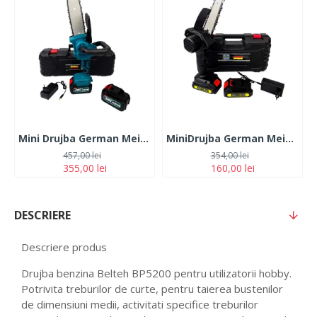
Mini Drujba German Meister 128V, 10Ah, cu 2 Acumulatori, Lama 20CM, Albastra
MiniDrujba German Meister, 36V, 5Ah, 2 Acumulatori, Lama 15CM, Neagra
457,00 lei
354,00 lei
355,00 lei
160,00 lei
DESCRIERE
Descriere produs
Drujba benzina Belteh BP5200 pentru utilizatorii hobby.
Potrivita treburilor de curte, pentru taierea bustenilor
de dimensiuni medii, activitati specifice treburilor