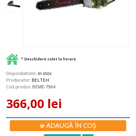
* Deschidere colet la livrare
Disponibilitate:
In stoc
Producator:
BELTEH
Cod produs:
BEME-7964
366,00 lei
ADAUGĂ ÎN COŞ