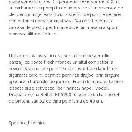
gospodaresti rurale. Drujba are un rezervor de 550 ml,
un carburator cu pompita de amorsare si un rezervor de
ulei pentru ungerea lantului. sistemul de pornire se face
prin buton si demaror cu sfoara. S-a optat pentru o
carcasa de plastic pentru a reduce din masa si a spori
manevrabilitatea in lucru.
Utilizatorul va avea acces usor la filtrul de aer (din
panza), ce poate fi schimbat cu un altul compatibil la
nevoie. Sistemul de pornire este insotit de clapeta de
siguranta care nu permite pornirea drujbei prin singura
apasare a butonului de pornire. Frana de mana este bine
plasata si se activeaza liber inainte/inapoi. Modelul
Drujba benzina Belteh BP5200 foloseste un lant de 64
de pinteni, sau 32 de dinti pe o lama de 40 cm.
Specificații tehnice