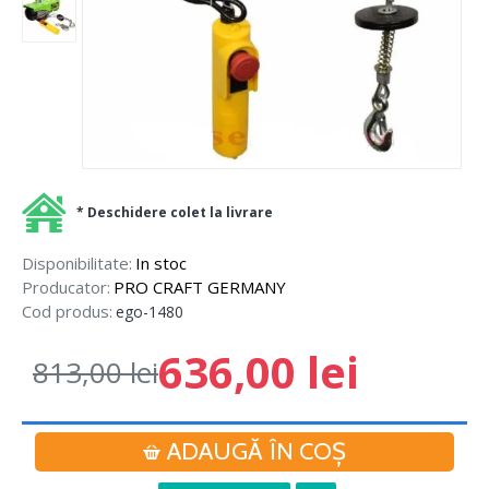
* Deschidere colet la livrare
Disponibilitate:
In stoc
Producator:
PRO CRAFT GERMANY
Cod produs:
ego-1480
636,00 lei
813,00 lei
ADAUGĂ ÎN COŞ