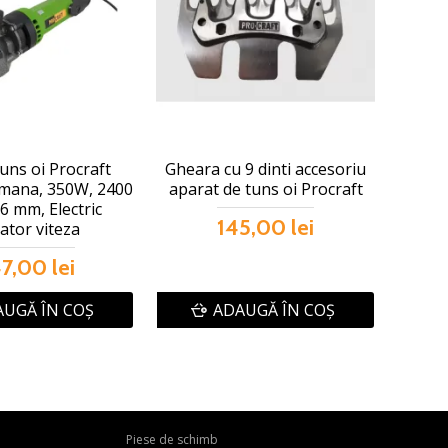
uns oi Procraft
Gheara cu 9 dinti accesoriu
mana, 350W, 2400
aparat de tuns oi Procraft
6 mm, Electric
145,00 lei
ator viteza
7,00 lei
UGĂ ÎN COŞ
ADAUGĂ ÎN COŞ
Piese de schimb