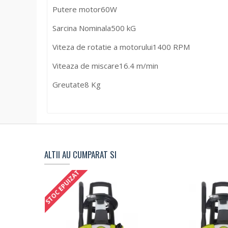
Putere motor
60W
Sarcina Nominala
500 kG
Viteza de rotatie a motorului
1400 RPM
Viteaza de miscare
16.4 m/min
Greutate
8 Kg
ALTII AU CUMPARAT SI
STOC EPUIZAT