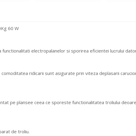
00Kg 60 W
unctionalitati electropalanelor si sporirea eficientei lucrului dato
comoditatea ridicarii sunt asigurate prin viteza deplasarii carucio
ntat pe plansee ceea ce sporeste functionalitatea troliului deoarec
arat de troliu.