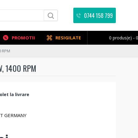
0744 158 799
PROMOTII
RESIGILATE
0 produs(e) - 0
00 RPM
W, 1400 RPM
let la livrare
FT GERMANY