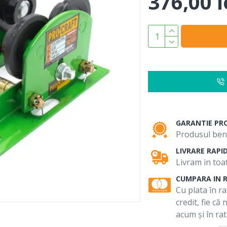
376,00 l
GARANTIE PR
Produsul bene
LIVRARE RAPI
Livram in toat
CUMPARA IN 
Cu plata în ra
credit, fie că
acum și în rat