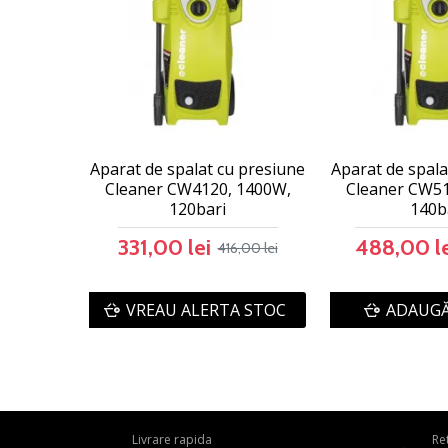
Aparat de spalat cu presiune
Aparat de spala
Cleaner CW4120, 1400W,
Cleaner CW51
120bari
140b
331,00 lei
488,00 le
416,00 lei
VREAU ALERTA STOC
ADAUGĂ
Livrare rapida
Re