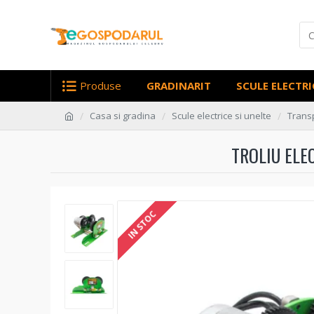
Produse
GRADINARIT
SCULE ELECTRI
Casa si gradina
Scule electrice si unelte
Transp
TROLIU ELE
IN STOC