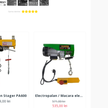
an Stager PA600
Electropalan / Macara electrica PROCRAFT TP250 125/250 Kg , 540W
,00 lei
571,00 lei
535,00 lei