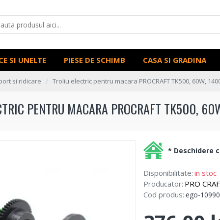
CE SI UNELTE
PIESE DE SCHIMB
CASA SI GRADINA
ort si ridicare
Troliu electric pentru macara PROCRAFT TK500, 60W, 14
CTRIC PENTRU MACARA PROCRAFT TK500, 60
* Deschidere co
Disponibilitate:
in stoc
Producator:
PRO CRA
Cod produs:
ego-10990