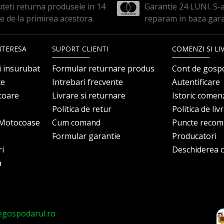
teti returna produsele in 14
Garantie 24 LUNI. S-a 
le de la primirea acestora.
reparam in baza gara
NTERESA
SUPORT CLIENTI
COMENZI SI LI
i insurubat
Formular returnare produs
Cont de gosp
ce
Intrebari frecvente
Autentificare
itoare
Livrare si returnare
Istoric comen
Politica de retur
Politica de liv
i Motocoase
Cum comand
Puncte reco
Formular garantie
Producatori
ri
Deschiderea co
a
egospodarul.ro