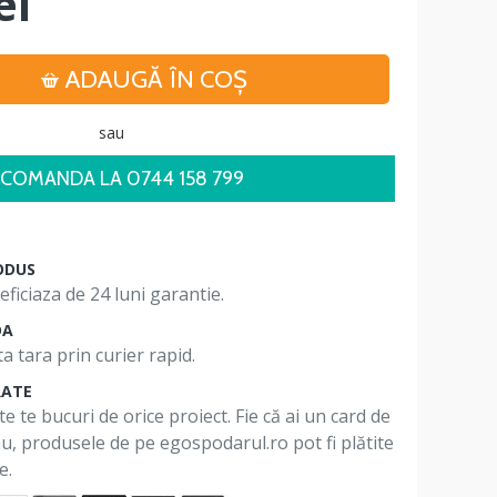
ei
ADAUGĂ ÎN COŞ
sau
COMANDA LA 0744 158 799
ODUS
ficiaza de 24 luni garantie.
DA
a tara prin curier rapid.
RATE
te te bucuri de orice proiect. Fie că ai un card de
 nu, produsele de pe egospodarul.ro pot fi plătite
e.