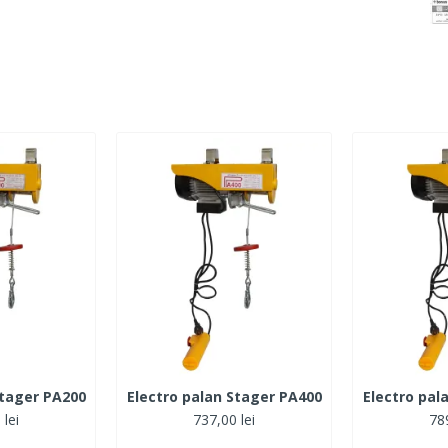
Stager PA200
Electro palan Stager PA400
Electro pal
 lei
737,00 lei
789