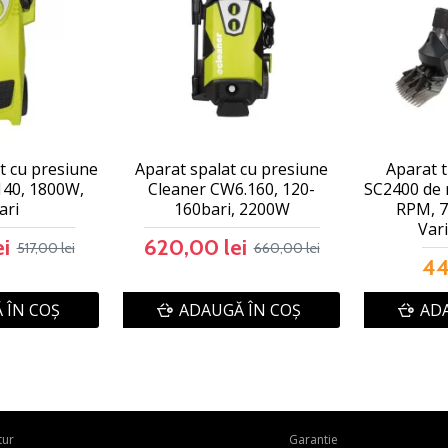
t cu presiune
Aparat spalat cu presiune
Aparat t
40, 1800W,
Cleaner CW6.160, 120-
SC2400 de 
ari
160bari, 2200W
RPM, 7
Vari
i
620,00 lei
517,00 lei
660,00 lei
44
 ÎN COŞ
ADAUGĂ ÎN COŞ
ADA
tur
Garantie