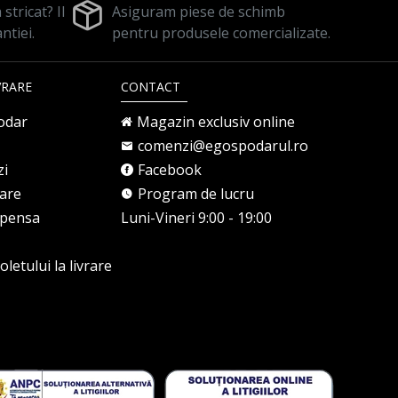
stricat? Il
Asiguram piese de schimb
ntiei.
pentru produsele comercializate.
VRARE
CONTACT
odar
Magazin exclusiv online
comenzi@egospodarul.ro
zi
Facebook
rare
Program de lucru
mpensa
Luni-Vineri 9:00 - 19:00
letului la livrare