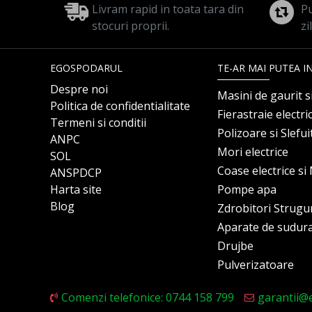
Livram rapid in toata tara din
Pu
stocuri proprii.
zi
EGOSPODARUL
TE-AR MAI PUTEA I
Despre noi
Masini de gaurit s
Politica de confidentialitate
Fierastraie electri
Termeni si conditii
Polizoare si Slefu
ANPC
Mori electrice
SOL
Coase electrice s
ANSPDCP
Harta site
Pompe apa
Blog
Zdrobitori Strugu
Aparate de sudur
Drujbe
Pulverizatoare
Comenzi telefonice: 0744 158 799
garantii@