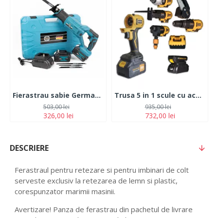
Fierastrau sabie German Meister XR, cu 2 acumulatori, 5Ah, 24V, 4 panze, albastru
Trusa 5 in 1 scule cu acumulator ROTOR JFCT001 Pistol Impact -Bormasina cu mandrina -Mini Fierastrau -Spalator cu presiune, - 2 Acumulatori 21V//2Ah
503,00 lei
935,00 lei
326,00 lei
732,00 lei
DESCRIERE
Ferastraul pentru retezare si pentru imbinari de colt
serveste exclusiv la retezarea de lemn si plastic,
corespunzator marimii masinii.
Avertizare! Panza de ferastrau din pachetul de livrare