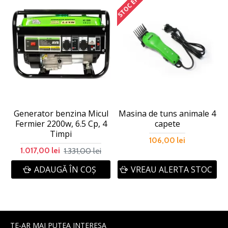
STOC EPUIZAT
Generator benzina Micul
Masina de tuns animale 4
Fermier 2200w, 6.5 Cp, 4
capete
Timpi
106,00 lei
1.331,00 lei
1.017,00 lei
ADAUGĂ ÎN COŞ
VREAU ALERTA STOC
TE-AR MAI PUTEA INTERESA