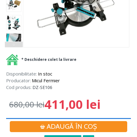
* Deschidere colet la livrare
Disponibilitate:
In stoc
Producator:
Micul Fermier
Cod produs:
DZ-SE106
411,00 lei
680,00 lei
ADAUGĂ ÎN COŞ