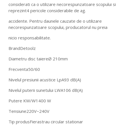
considerati ca o utilizare necorespunzatoare scopului si
reprezint4 pericole considerabile de ag.
accidente. Pentru daunele cauzate de o utilizare
necorespunzatoare scopului, producatorul nu preia
nicio responsabilitate.
Brand
Detoolz
Diametru disc taiere
Ø 210mm
Frecventa
50/60
Nivelul presiunii acustice LpA
93 dB(A)
Nivelul puterii sunetului LWA
106 dB(A)
Putere KW/W
1400 W
Tensiune
220V~240V
Tip produs
Fierastrau circular stationar