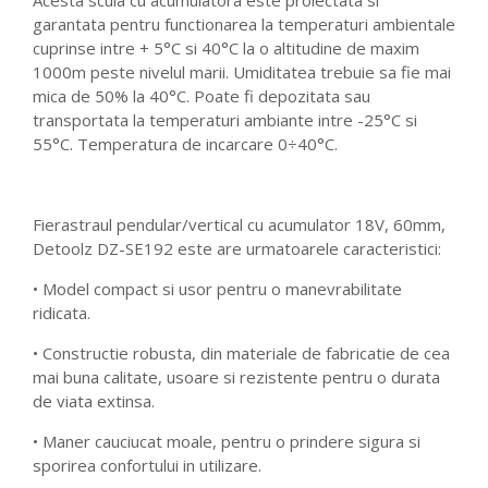
Acesta scula cu acumulatora este proiectata si
garantata pentru functionarea la temperaturi ambientale
cuprinse intre + 5°C si 40°C la o altitudine de maxim
1000m peste nivelul marii. Umiditatea trebuie sa fie mai
mica de 50% la 40°C. Poate fi depozitata sau
transportata la temperaturi ambiante intre -25°C si
55°C. Temperatura de incarcare 0÷40°C.
Fierastraul pendular/vertical cu acumulator 18V, 60mm,
Detoolz DZ-SE192 este are urmatoarele caracteristici:
• Model compact si usor pentru o manevrabilitate
ridicata.
• Constructie robusta, din materiale de fabricatie de cea
mai buna calitate, usoare si rezistente pentru o durata
de viata extinsa.
• Maner cauciucat moale, pentru o prindere sigura si
sporirea confortului in utilizare.