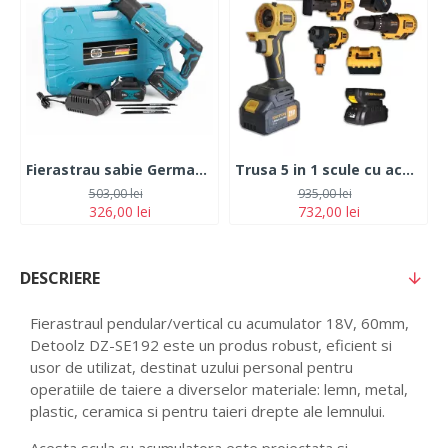
Fierastrau sabie German Meister XR, cu 2 acumulatori, 5Ah, 24V, 4 panze, albastru
Trusa 5 in 1 scule cu acumulator ROTOR JFCT001 Pistol Impact -Bormasina cu mandrina -Mini Fierastrau -Spalator cu presiune, - 2 Acumulatori 21V//2Ah
503,00 lei
935,00 lei
326,00 lei
732,00 lei
DESCRIERE
Fierastraul pendular/vertical cu acumulator 18V, 60mm,
Detoolz DZ-SE192 este un produs robust, eficient si
usor de utilizat, destinat uzului personal pentru
operatiile de taiere a diverselor materiale: lemn, metal,
plastic, ceramica si pentru taieri drepte ale lemnului.