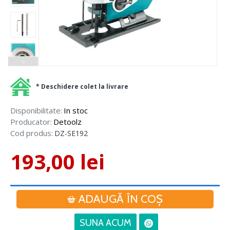
* Deschidere colet la livrare
Disponibilitate:
In stoc
Producator:
Detoolz
Cod produs:
DZ-SE192
193,00 lei
ADAUGĂ ÎN COŞ
SUNA ACUM