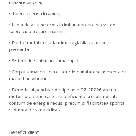
utilizare usoara;
• Taiere precisa li rapida;
• Lama de actiune orbitala imbunatateste viteza de
taiere cu o frecare mai mica;
• Pantof metalic cu adancime reglabila cu actiune
pivotanta;
• Sistem de schimbare lama rapida;
• Corpul si manerul din cauciuc imbunatatesc aderenta cu
mai putine vibratii;
• Fierastraul pendular de tip sabie DZ-SE226 are un
motor fara perie care are o eficienta si cuplu ridicat,
consum de energie redus, precum si fiabilitatea sporita
si durata de viata ridicata.
Beneficii client: