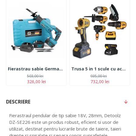
Fierastrau sabie German Meister XR, cu 2 acumulatori, 5Ah, 24V, 4 panze, albastru
Trusa 5 in 1 scule cu acumulator ROTOR JFCT001 Pistol Impact -Bormasina cu mandrina -Mini Fierastrau -Spalator cu presiune, - 2 Acumulatori 21V//2Ah
503,00 lei
935,00 lei
326,00 lei
732,00 lei
DESCRIERE
Fierastraul pendular de tip sabie 18V, 28mm, Detoolz
DZ-SE226 este un produs robust, eficient si usor de
utilizat, destinat pentru lucrarile brute de taiere, taieri
drepte si spiralate si separa concis suprafetele.