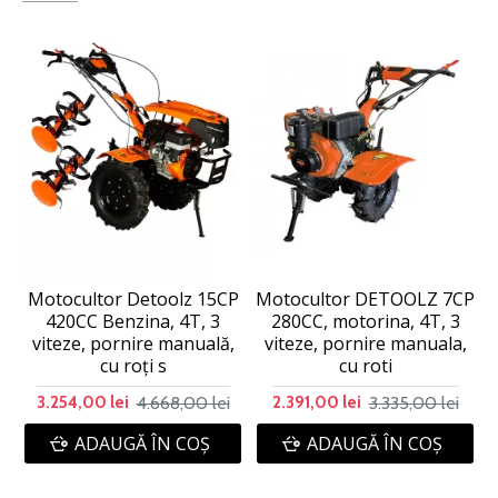
Motocultor Detoolz 15CP
Motocultor DETOOLZ 7CP
420CC Benzina, 4T, 3
280CC, motorina, 4T, 3
viteze, pornire manuală,
viteze, pornire manuala,
cu roți s
cu roti
4.668,00 lei
3.335,00 lei
3.254,00 lei
2.391,00 lei
ADAUGĂ ÎN COŞ
ADAUGĂ ÎN COŞ