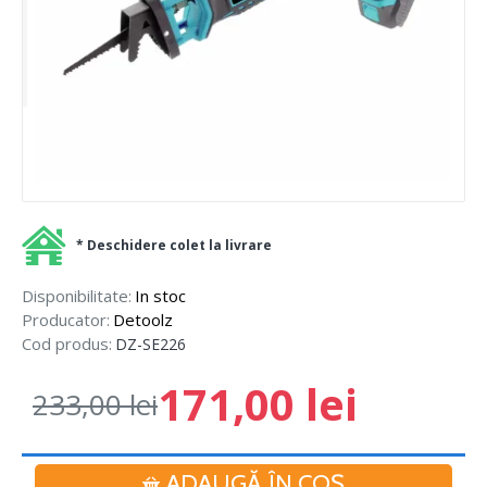
* Deschidere colet la livrare
Disponibilitate:
In stoc
Producator:
Detoolz
Cod produs:
DZ-SE226
171,00 lei
233,00 lei
ADAUGĂ ÎN COŞ