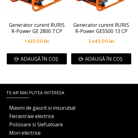
Generator curent RURIS
Generator curent RURIS
R-Power GE 2800 7 CP
R-Power GE5500 13 CP
1.423,00 lei
2.643,00 lei
ADAUGĂ ÎN COŞ
ADAUGĂ ÎN COŞ
TE-AR MAI PUTEA INTERESA
Masini de gaurit si insurubat
Fierastraie electrice
Polizoare si Slefuitoare
Mori electrice