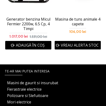
Generator benzina Micul
Masina de tuns animale 4
Fermier 2200w, 6.5 Cp, 4
capete
Timpi
106,00 lei
1.331,00 lei
1.017,00 lei
ADAUGĂ ÎN COŞ
VREAU ALERTA STOC
TE-AR MAI PUTEA INTERESA
Masini de gaurit si insurubat
Fierastraie electrice
Polizoare si Slefuitoare
Mori electrice