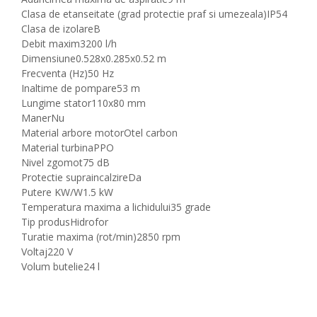
Clasa de etanseitate (grad protectie praf si umezeala)
IP54
Clasa de izolare
B
Debit maxim
3200 l/h
Dimensiune
0.528x0.285x0.52 m
Frecventa (Hz)
50 Hz
Inaltime de pompare
53 m
Lungime stator
110x80 mm
Maner
Nu
Material arbore motor
Otel carbon
Material turbina
PPO
Nivel zgomot
75 dB
Protectie supraincalzire
Da
Putere KW/W
1.5 kW
Temperatura maxima a lichidului
35 grade
Tip produs
Hidrofor
Turatie maxima (rot/min)
2850 rpm
Voltaj
220 V
Volum butelie
24 l