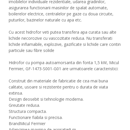
imobilelor individuale rezidentiale, udarea gradinilor,
asigurarea functionarii masinilor de spalat automate,
boilerelor electrice, centralelor pe gaze cu doua circuite,
puturilor, bazinelor naturale cu apa etc.
Cu acest hidrofor veti putea transfera apa curata sau alte
lichide necorozive cu vascozitate redusa. Nu transferati
lichide inflamabile, explozive, gazificate si lichide care contin
particule sau fibre solide
Hidrofor cu pompa autoamorsanta din fonta 1,5 kW, Micul
Fermier, GF-1473-S001-G01 are urmatoarele caracteristici:
Construit din materiale de fabricatie de cea mai buna
calitate, usoare si rezistente pentru o durata de viata
extinsa.
Design deosebit si tehnologie moderna.
Greutate redusa.
Structura compacta.
Functionare fiabila si precisa.
Brand
Micul Fermier
Adancimea maxima de aspiratie
9 m