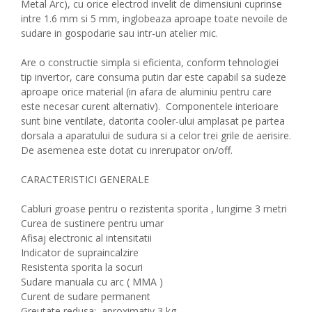
Metal Arc), cu orice electrod invelit de dimensiuni cuprinse
intre 1.6 mm si 5 mm, inglobeaza aproape toate nevoile de
sudare in gospodarie sau intr-un atelier mic.
Are o constructie simpla si eficienta, conform tehnologiei
tip invertor, care consuma putin dar este capabil sa sudeze
aproape orice material (in afara de aluminiu pentru care
este necesar curent alternativ). Componentele interioare
sunt bine ventilate, datorita cooler-ului amplasat pe partea
dorsala a aparatului de sudura si a celor trei grile de aerisire.
De asemenea este dotat cu inrerupator on/off.
CARACTERISTICI GENERALE
Cabluri groase pentru o rezistenta sporita , lungime 3 metri
Curea de sustinere pentru umar
Afisaj electronic al intensitatii
Indicator de supraincalzire
Resistenta sporita la socuri
Sudare manuala cu arc ( MMA )
Curent de sudare permanent
Greutate redusa: aproximativ 3 kg