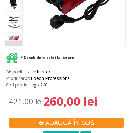
* Deschidere colet la livrare
Disponibilitate:
In stoc
Producator:
Edeon Professional
Cod produs:
ego-248
260,00 lei
421,00 lei
ADAUGĂ ÎN COŞ