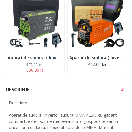
Aparat de sudura ( Invertor ) ALTAI MMA 300 ah + Cutie transport
Aparat de sudura ( Invertor ) URAL/ALTAI MMA 325DK, 320Ah+Masca Automata, Accesorii Incluse,Cutie de Transport, Cabluri 3M
447,00 lei
507,00 lei
396,00 lei
DESCRIERE
Descriere
Aparat de sudura -Invertor sudura MMA 425A, cu gabarit
compact, este usor de manevrat intr-o gospodarie sau in
orice zona de lucru. Proiectat sa sudeze MMA (Manual