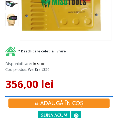
* Deschidere colet la livrare
Disponibilitate:
In stoc
Cod produs:
WerKraft350
356,00 lei
ADAUGĂ ÎN COŞ
SUNA ACUM