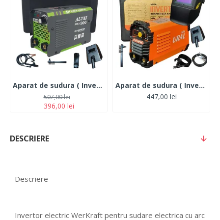
Aparat de sudura ( Invertor ) ALTAI MMA 300 ah + Cutie transport
Aparat de sudura ( Invertor ) URAL/ALTAI MMA 325DK, 320Ah+Masca Automata, Accesorii Incluse,Cutie de Transport, Cabluri 3M
447,00 lei
507,00 lei
396,00 lei
DESCRIERE
Descriere
Invertor electric WerKraft pentru sudare electrica cu arc