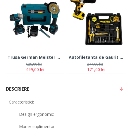
Trusa German Meister Masina cu Impact + Polizor Unghiular 128V, 6Ah, cu 2 Acumulatori
Autofiletanta de Gaurit si Insurubat German Meister 36V, 5 Ah Galbena cu 2 Acumulatori + 30 Accesorii
629,00 lei
244,00 lei
499,00 lei
171,00 lei
DESCRIERE
Caracteristici:
· Design ergonomic
· Maner suplimentar