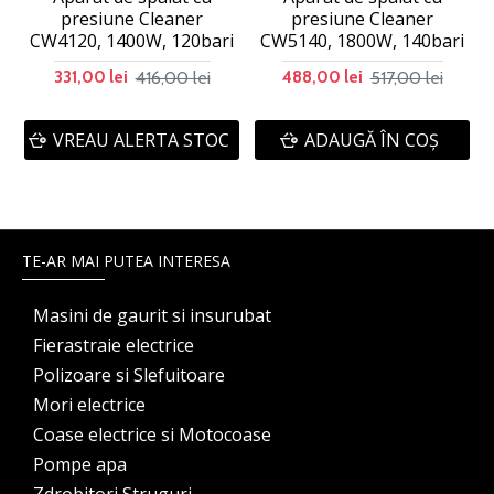
presiune Cleaner
presiune Cleaner
CW4120, 1400W, 120bari
CW5140, 1800W, 140bari
416,00 lei
517,00 lei
331,00 lei
488,00 lei
VREAU ALERTA STOC
ADAUGĂ ÎN COŞ
TE-AR MAI PUTEA INTERESA
Masini de gaurit si insurubat
Fierastraie electrice
Polizoare si Slefuitoare
Mori electrice
Coase electrice si Motocoase
Pompe apa