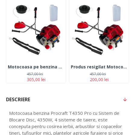
Motocoasa pe benzina TOMS 7.5 CP 12.000 rpm
Produs resigilat Motocoasa pe benzina TOMS 7.5 CP 12.000 rpm
457,00 lei
457,00 lei
305,00 lei
200,00 lei
DESCRIERE
Motocoasa benzina Procraft T4350 Pro cu Sistem de
Blocare Disc, 4350W, 4 sisteme de taiere, este
conceputa pentru cosirea ierbii, arbustilor si copaceilor
tineri, tufisurilor mici, plantelor agricole furajere si orice