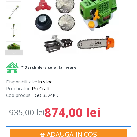
* Deschidere colet la livrare
Disponibilitate:
In stoc
Producator:
ProCraft
Cod produs:
EGO-3524PD
874,00 lei
935,00 lei
ADAUGĂ ÎN COŞ