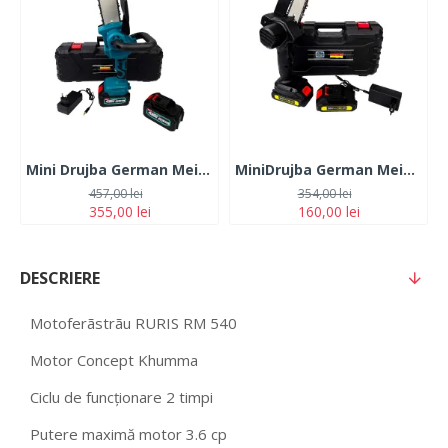
Mini Drujba German Meister 128V, 10Ah, cu 2 Acumulatori, Lama 20CM, Albastra
MiniDrujba German Meister, 36V, 5Ah, 2 Acumulatori, Lama 15CM, Neagra
457,00 lei
354,00 lei
355,00 lei
160,00 lei
DESCRIERE
Motoferãstrãu RURIS RM 540
Motor Concept Khumma
Ciclu de funcționare 2 timpi
Putere maximă motor 3.6 cp