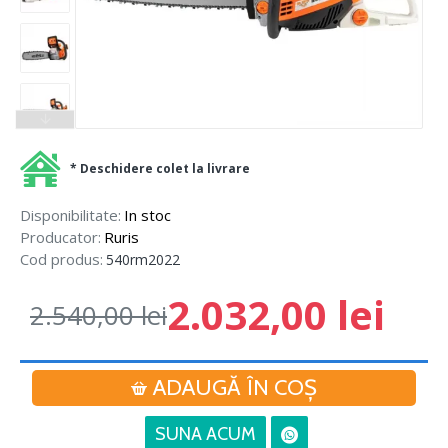
* Deschidere colet la livrare
Disponibilitate:
In stoc
Producator:
Ruris
Cod produs:
540rm2022
2.032,00 lei
2.540,00 lei
ADAUGĂ ÎN COŞ
SUNA ACUM