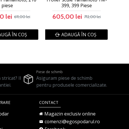
piese
399, 399 Piese
0 lei
605,00 lei
611,00 lei
712,00 lei
UGĂ ÎN COŞ
ADAUGĂ ÎN COŞ
Piese de schimb
stricat? Il
Asiguram piese de schimb
ntiei.
pentru produsele comercializate.
VRARE
CONTACT
odar
Magazin exclusiv online
comenzi@egospodarul.ro