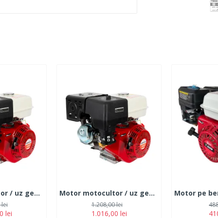
Motor motocultor / uz general Campion, 15CP, ax 25mm, 4 timpi, ax cilindric orizontal cu pana
Motor motocultor / uz general Campion, 10CP, ax 25mm, 4 timpi, ax cilindric orizontal cu pana
lei
1.208,00 lei
488
0 lei
1.016,00 lei
410