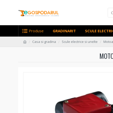
Produse
GRADINARIT
SCULE ELECTRI
Casa si gradina
Scule electrice si unelte
Motoa
MOTO