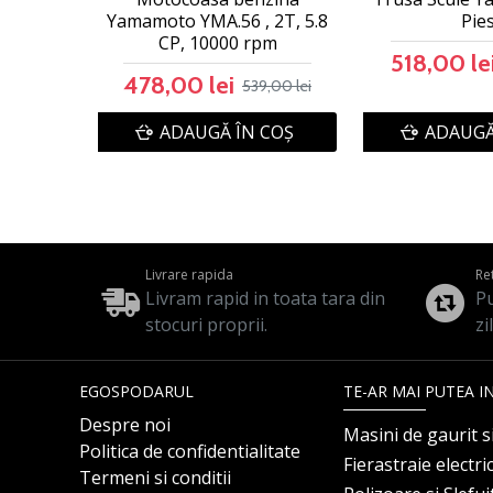
Yamamoto YMA.56 , 2T, 5.8
Pie
CP, 10000 rpm
518,00 le
478,00 lei
539,00 lei
ADAUGĂ ÎN COŞ
ADAUGĂ
Livrare rapida
Re
Livram rapid in toata tara din
Pu
stocuri proprii.
zi
EGOSPODARUL
TE-AR MAI PUTEA I
Despre noi
Masini de gaurit s
Politica de confidentialitate
Fierastraie electri
Termeni si conditii