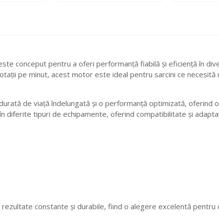
nceput pentru a oferi performanță fiabilă și eficiență în diverse 
ații pe minut, acest motor este ideal pentru sarcini ce necesită 
o durată de viață îndelungată și o performanță optimizată, oferind o
t în diferite tipuri de echipamente, oferind compatibilitate și adaptab
rezultate constante și durabile, fiind o alegere excelentă pentru