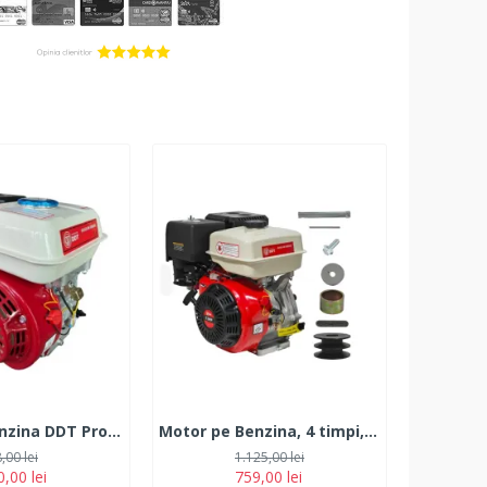
Motor pe benzina DDT Profesional 7.5 Cp, 4 timpi, 200 CC, 3.6 L Rezervor
Motor pe Benzina, 4 timpi, DDT Profesional, 13 CP cu fulie dubla
,00 lei
1.125,00 lei
,00 lei
759,00 lei