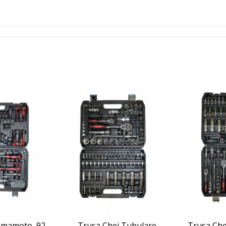
amamoto, 92
Trusa Chei Tubulare
Trusa Che