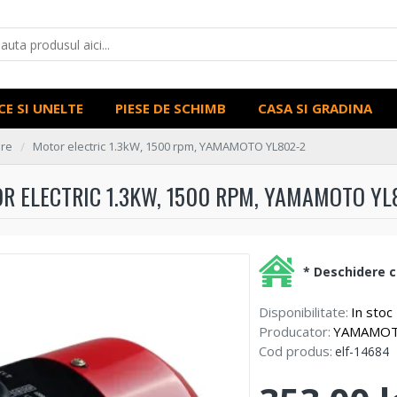
CE SI UNELTE
PIESE DE SCHIMB
CASA SI GRADINA
re
Motor electric 1.3kW, 1500 rpm, YAMAMOTO YL802-2
R ELECTRIC 1.3KW, 1500 RPM, YAMAMOTO YL
* Deschidere co
Disponibilitate:
In stoc
Producator:
YAMAMO
Cod produs:
elf-14684