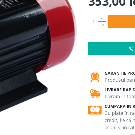
353,00 l
GARANTIE PR
Produsul bene
LIVRARE RAPI
Livram in toat
CUMPARA IN 
Cu plata în ra
credit, fie că
acum și în rat