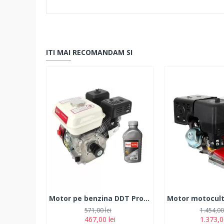
ITI MAI RECOMANDAM SI
Motor pe benzina DDT Profesional 7.5 Cp, 4 timpi, 200 CC, 3.6 L Rezervor, Fulie inclusa + Ulei 600 ml
571,00 lei
1.454,00 
467,00 lei
1.373,0