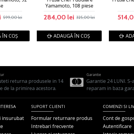
se
Yamamoto, 108 piese
i
284,00 lei
514,0
599,00 lei
325,00 lei
 ÎN COŞ
ADAUGĂ ÎN COŞ
ADA
tur
Garantie
teti returna produsele in 14
Garantie 24 LUNI. S-a 
le de la primirea acestora.
reparam in baza gara
NTERESA
SUPORT CLIENTI
COMENZI SI LI
i insurubat
Formular returnare produs
Cont de gosp
ce
Intrebari frecvente
Autentificare