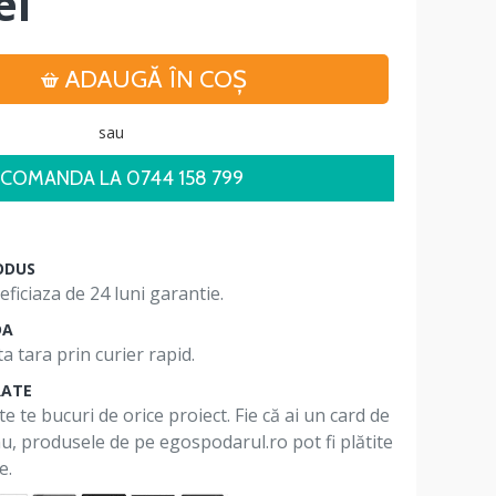
ei
ADAUGĂ ÎN COŞ
sau
COMANDA LA 0744 158 799
ODUS
ficiaza de 24 luni garantie.
DA
a tara prin curier rapid.
RATE
te te bucuri de orice proiect. Fie că ai un card de
 nu, produsele de pe egospodarul.ro pot fi plătite
e.