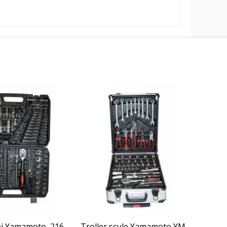
i Yamamoto, 216
Troller scule Yamamoto YM-