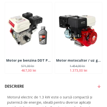
Motor pe benzina DDT Profesional 7.5 Cp, 4 timpi, 200 CC, 3.6 L Rezervor, Fulie inclusa + Ulei 600 ml
Motor motocultor / uz general Campion, 15CP, ax 25mm, 4 timpi, ax cilindric orizontal cu pana
571,00 lei
1.454,00 lei
467,00 lei
1.373,00 lei
DESCRIERE
Motorul electric de 1.3 kW este o sursă compactă și
puternică de energie, ideală pentru diverse aplicații