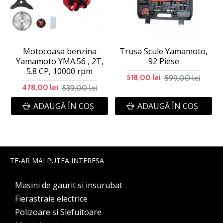
Motocoasa benzina
Trusa Scule Yamamoto,
Yamamoto YMA.56 , 2T,
92 Piese
5.8 CP, 10000 rpm
599,00 lei
518,00 lei
539,00 lei
478,00 lei
ADAUGĂ ÎN COŞ
ADAUGĂ ÎN COŞ
TE-AR MAI PUTEA INTERESA
Masini de gaurit si insurubat
Fierastraie electrice
Polizoare si Slefuitoare