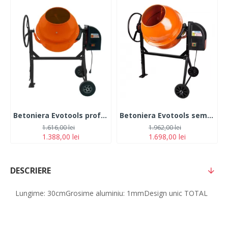
Betoniera Evotools profesionala , 800 W, 160 L, 32 RPM, 240 V, 37 cm diametru gura incarcare cuva, bi-material fonta si otel
Betoniera Evotools semi-profesionala, 800 W, 200l, 32 RPM, corona fonta
1.616,00 lei
1.962,00 lei
1.388,00 lei
1.698,00 lei
DESCRIERE
Lungime: 30cmGrosime aluminiu: 1mmDesign unic TOTAL