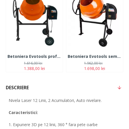
Betoniera Evotools profesionala , 800 W, 160 L, 32 RPM, 240 V, 37 cm diametru gura incarcare cuva, bi-material fonta si otel
Betoniera Evotools semi-profesionala, 800 W, 200l, 32 RPM, corona fonta
1.616,00 lei
1.962,00 lei
1.388,00 lei
1.698,00 lei
DESCRIERE
Nivela Laser 12 Linii, 2 Acumulatori, Auto nivelare.
Caracteristici:
1. Expunere 3D pe 12 linii, 360 ° fara pete oarbe