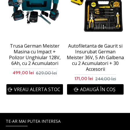
Trusa German Meister
Autofiletanta de Gaurit si
Masina cu Impact +
Insurubat German
Polizor Unghiular 128V,
Meister 36V, 5 Ah Galbena
6Ah, cu 2 Acumulatori
cu 2 Acumulatori + 30
Accesorii
629,00 lei
499,00 lei
244,00 lei
171,00 lei
VREAU ALERTA STOC
ADAUGĂ ÎN COŞ
TE-AR MAI PUTEA INTERESA