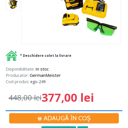
* Deschidere colet la livrare
Disponibilitate:
In stoc
Producator:
GermanMeister
Cod produs:
ego-249
377,00 lei
448,00 lei
ADAUGĂ ÎN COŞ